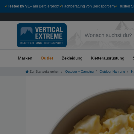
✓
Tested by VE
– am Berg erprobt
✓
Fachberatung von Bergsportlern
✓
Trusted Sh
Marken
Outlet
Bekleidung
Kletterausrüstung
Zur Startseite gehen
Outdoor + Camping
Outdoor Nahrung
Ha