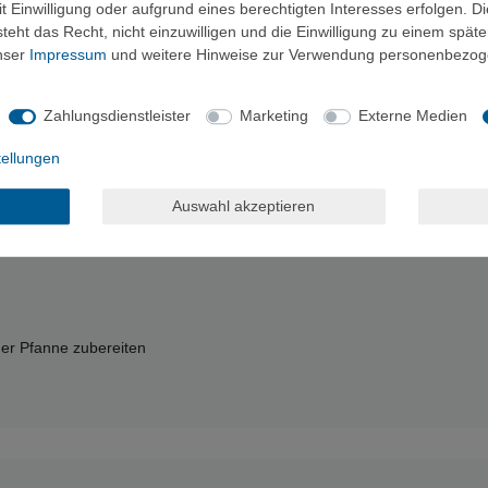
 Einwilligung oder aufgrund eines berechtigten Interesses erfolgen. D
eht das Recht, nicht einzuwilligen und die Einwilligung zu einem spät
unser
Impressum
und weitere Hinweise zur Verwendung personenbezog
hpulver, Röstzwiebeln (8%), Tomaten, Salz, Kräuter, Gewürze.
Zahlungsdienstleister
Marketing
Externe Medien
tellungen
Auswahl akzeptieren
ßer Pfanne zubereiten