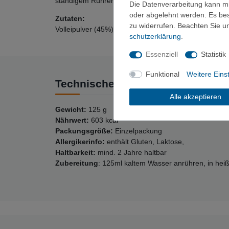
ständigem Rühren zubereiten.
Die Datenverarbeitung kann mit
oder abgelehnt werden. Es best
Zutaten:
zu widerrufen. Beachten Sie 
Volleipulver (45%), Fett pflanzlich gehärtet, Vollmilc
schutz­erklärung
.
Essenziell
Statistik
Funktional
Weitere Eins
Technische Daten
Alle akzeptieren
Gewicht:
125 g
Nährwert:
603 kcal
Packungsgröße:
Einzelpackung
Allergikerinfo:
enthält Gluten, Laktose,
Haltbarkeit:
mind. 2 Jahre haltbar
Zubereitung
: 125ml kaltem Wasser anrühren, in hei