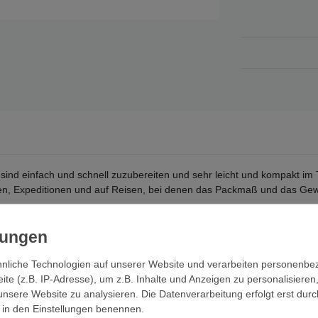
h sind einfach und schnell zuzubereiten und sehr leicht und kompakt im
en, Expeditionen und auf Reisen, bei denen das Packmaß und das Gewic
chonend zubereitet, zuverlässig haltbar verpackt (keine Kühlung nötig
 wird auch nur sehr wenig Müll produziert.
von Frühstück über Hauptessen bis zum Dessert. Die Gerichte sind aus
nliche Technologien auf unserer Website und verarbeiten personenb
sind viele vegetarische Mahlzeiten erhältlich.
e (z.B. IP-Adresse), um z.B. Inhalte und Anzeigen zu personalisieren
unsere Website zu analysieren. Die Datenverarbeitung erfolgt erst durc
iebeln. Das ist auch unterwegs kein Problem. Inhalt des Beutels mit 1
ir in den Einstellungen benennen.