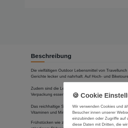
Beschreibung
Die vielfältigen Outdoor Lebensmittel von Travellunc
Gerichte lecker und nahrhaft. Auf Hoch- und Biketour
Zudem sind die Lebensmittel von Travellunch umwelts
Verpackung essen kann, ist kein Abwasch nötig und es
Das reichhaltige Sortiment umfasst alle Mahlzeiten 
Wir verwenden Cookies und äh
Vitaminen und Mineralstoffen zusammengesetzt und es 
Besucher:innen unserer Webseit
einzubinden oder Zugriffe auf 
Frühstücken wie zu Hause mit leckerem Rührei mit Zw
diese Daten mit Dritten, die w