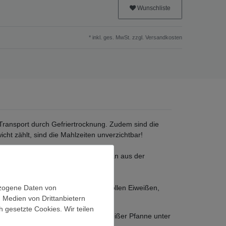
Wunschliste
* inkl. ges. MwSt. zzgl.
Versandkosten
 Transport durch Gefriertrocknung. Zudem sind die
ht zählt, sind die Mahlzeiten unverzichtbar!
) und hygienisch einwandfrei. Da man aus der
gewogen aus Kohlenhydraten, wertvollen Eiweißen,
ezogene Daten von
, Medien von Drittanbietern
h gesetzte Cookies. Wir teilen
25 ml kaltem Wasser anrühren, in heißer Pfanne unter