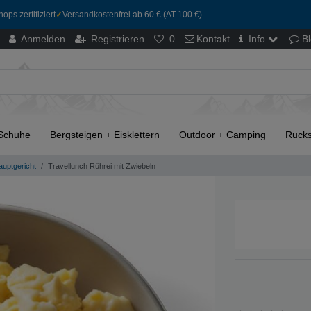
ops zertifiziert
✓
Versandkostenfrei ab 60 € (AT 100 €)
Anmelden
Registrieren
0
Kontakt
Info
B
Schuhe
Bergsteigen + Eisklettern
Outdoor + Camping
Rucks
uptgericht
Travellunch Rührei mit Zwiebeln