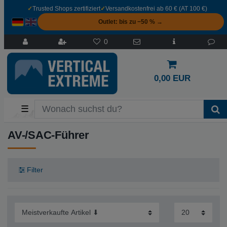
✓
Trusted Shops zertifiziert
✓
Versandkostenfrei ab 60 € (AT 100 €)
Outlet: bis zu −50 % →
0
0,00 EUR
☰
AV-/SAC-Führer
Filter