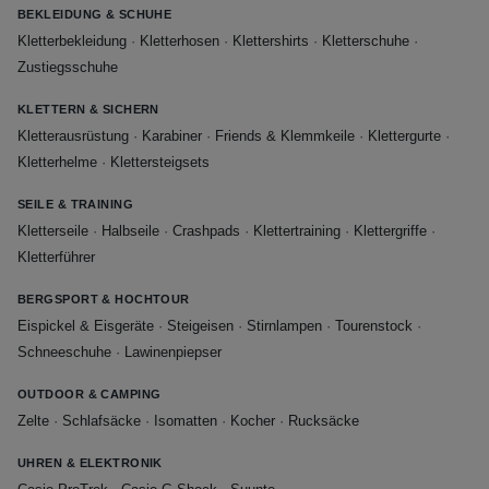
BEKLEIDUNG & SCHUHE
Kletterbekleidung
·
Kletterhosen
·
Klettershirts
·
Kletterschuhe
·
Zustiegsschuhe
KLETTERN & SICHERN
Kletterausrüstung
·
Karabiner
·
Friends & Klemmkeile
·
Klettergurte
·
Kletterhelme
·
Klettersteigsets
SEILE & TRAINING
Kletterseile
·
Halbseile
·
Crashpads
·
Klettertraining
·
Klettergriffe
·
Kletterführer
BERGSPORT & HOCHTOUR
Eispickel & Eisgeräte
·
Steigeisen
·
Stirnlampen
·
Tourenstock
·
Schneeschuhe
·
Lawinenpiepser
OUTDOOR & CAMPING
Zelte
·
Schlafsäcke
·
Isomatten
·
Kocher
·
Rucksäcke
UHREN & ELEKTRONIK