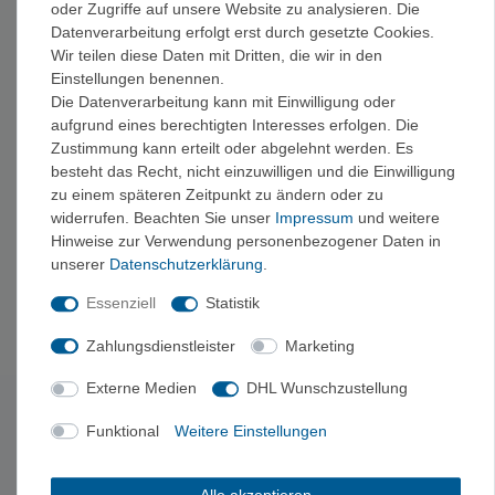
oder Zugriffe auf unsere Website zu analysieren. Die
Unser Tipp
Datenverarbeitung erfolgt erst durch gesetzte Cookies.
Achte auf die Auflage und das passende Teilgebiet, damit Wege,
Wir teilen diese Daten mit Dritten, die wir in den
Bewertungen & Stützpunkte aktuell sind. So planst du deine
Einstellungen benennen.
Tour fundiert und sicher.
Die Datenverarbeitung kann mit Einwilligung oder
aufgrund eines berechtigten Interesses erfolgen. Die
Zustimmung kann erteilt oder abgelehnt werden. Es
Weitere Führer & Literatur
besteht das Recht, nicht einzuwilligen und die Einwilligung
Ergänzend lohnen sich
Eiskletterführer
,
Hochtourenführer
zu einem späteren Zeitpunkt zu ändern oder zu
und
Lehrschriften & Ratgeber
. Für Lesestoff abseits der
widerrufen. Beachten Sie unser
Impressum
und weitere
Hinweise zur Verwendung personenbezogener Daten in
Tourenplanung eignen sich
Bildbände, Kalender, Romane,
unserer
Daten­schutz­erklärung
.
Comics & Magazine
, für andere Ziele auch
Wandern &
Trekking
und
Fernreisen
. Zur Übersicht geht es unter
Führer +
Essenziell
Statistik
Literatur
.
Zahlungsdienstleister
Marketing
Externe Medien
DHL Wunschzustellung
Newsletter abonnieren
Funktional
Weitere Einstellungen
Exklusive Angebote & Tipps vom Berg – kein Spam,
jederzeit abbestellbar.