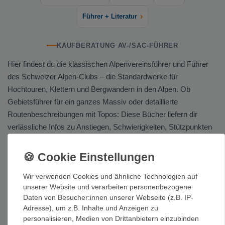
›
Führer + Literatur
KAUFBERATUNG AV-/SAC-FÜHRER
Hier findest du die klassischen Alpenvereinsführer und Führer
des Schweizer Alpen-Clubs – die Standardwerke für
Hochtouren, Klettern und Bergwandern in den Alpen. Ob
Gebietsführer für ein ganzes Massiv oder detaillierte
Routenbeschreibungen mit Topos: Diese Bücher liefern dir
verlässliche Infos zu Anstiegen, Schwierigkeiten, Stützpunkten
und Zustiegen.
Typische Inhalte
Wir verwenden Cookies und ähnliche Technologien auf
Typische Inhalte sind Tourenführer, Kletterführer, Skitouren- und
unserer Website und verarbeiten personenbezogene
Hochtourenführer sowie Hütten- und Wegbeschreibungen – oft
Daten von Besucher:innen unserer Webseite (z.B. IP-
mit Kartenausschnitten und Höhenprofilen.
Adresse), um z.B. Inhalte und Anzeigen zu
personalisieren, Medien von Drittanbietern einzubinden