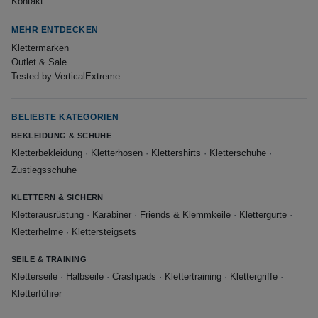
Kontakt
MEHR ENTDECKEN
Klettermarken
Outlet & Sale
Tested by VerticalExtreme
BELIEBTE KATEGORIEN
BEKLEIDUNG & SCHUHE
Kletterbekleidung
·
Kletterhosen
·
Klettershirts
·
Kletterschuhe
·
Zustiegsschuhe
KLETTERN & SICHERN
Kletterausrüstung
·
Karabiner
·
Friends & Klemmkeile
·
Klettergurte
·
Kletterhelme
·
Klettersteigsets
SEILE & TRAINING
Kletterseile
·
Halbseile
·
Crashpads
·
Klettertraining
·
Klettergriffe
·
Kletterführer