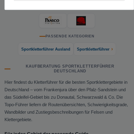
TOP-MARKEN FÜR SPORTKLETTERFÜHRER DEUTSCHLAND
PASSENDE KATEGORIEN
›
Sportkletterführer Ausland
Sportkletterführer
KAUFBERATUNG SPORTKLETTERFÜHRER
DEUTSCHLAND
Hier findest du Kletterführer für die besten Sportklettergebiete in
Deutschland – vom Frankenjura über den Pfalz-Sandstein und
das Südeifel-Gebiet bis zu Donautal, Schwarzwald & Co. Die
Topo-Führer liefern dir Routenübersichten, Schwierigkeitsgrade,
Wandbilder und Zustiegsbeschreibungen für Felsen und
Klettergebiete.