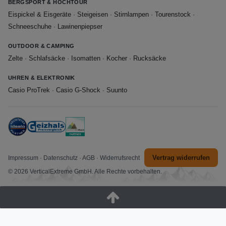
BERGSPORT & HOCHTOUR
Eispickel & Eisgeräte
·
Steigeisen
·
Stirnlampen
·
Tourenstock
·
Schneeschuhe
·
Lawinenpiepser
OUTDOOR & CAMPING
Zelte
·
Schlafsäcke
·
Isomatten
·
Kocher
·
Rucksäcke
UHREN & ELEKTRONIK
Casio ProTrek
·
Casio G-Shock
·
Suunto
Vertrag widerrufen
Impressum
·
Datenschutz
·
AGB
·
Widerrufsrecht
© 2026 VerticalExtreme GmbH. Alle Rechte vorbehalten.