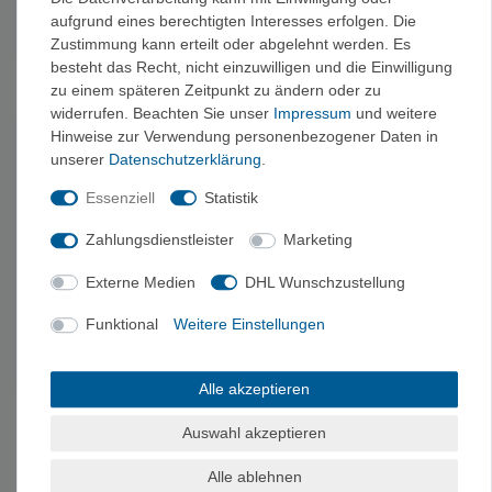
& Hessische Schweiz -
Alpen Band 2 - Out of
aufgrund eines berechtigten Interesses erfolgen. Die
Kletterführer
Rosenheim & Kufstein
29,80 €
44,80 €
Zustimmung kann erteilt oder abgelehnt werden. Es
besteht das Recht, nicht einzuwilligen und die Einwilligung
zu einem späteren Zeitpunkt zu ändern oder zu
widerrufen. Beachten Sie unser
Impressum
und weitere
Hinweise zur Verwendung personenbezogener Daten in
unserer
Daten­schutz­erklärung
.
Essenziell
Statistik
Zahlungsdienstleister
Marketing
Externe Medien
DHL Wunschzustellung
Funktional
Weitere Einstellungen
Panico Ostbayern -
Panico Karwendel -
Kletterführer
Kletterführer Alpin
44,80 €
49,80 €
Alle akzeptieren
Auswahl akzeptieren
1
2
Alle ablehnen