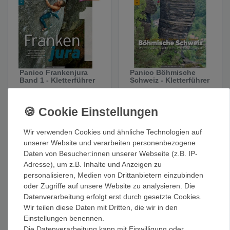
Panico Frankenjura
Panico Böhmische
Band 1 - Kletterführer
Schweiz - Kletterführer
44,80 €
29,80 €
Wir verwenden Cookies und ähnliche Technologien auf
unserer Website und verarbeiten personenbezogene
Daten von Besucher:innen unserer Webseite (z.B. IP-
Adresse), um z.B. Inhalte und Anzeigen zu
personalisieren, Medien von Drittanbietern einzubinden
oder Zugriffe auf unsere Website zu analysieren. Die
Datenverarbeitung erfolgt erst durch gesetzte Cookies.
Wir teilen diese Daten mit Dritten, die wir in den
Einstellungen benennen.
Panico Göttinger Wald
Panico Bayerische
Die Datenverarbeitung kann mit Einwilligung oder