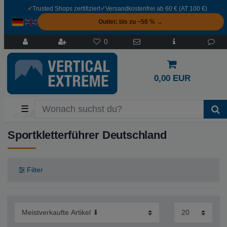
✓
Trusted Shops zertifiziert
✓
Versandkostenfrei ab 60 € (AT 100 €)
Outlet: bis zu −50 % →
0
0,00 EUR
☰
Sportkletterführer Deutschland
Filter