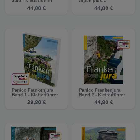
Jura - Kletterführer
Alpen plus
Wolfebnerspitze &
44,80 €
44,80 €
Sportklettern um Imst -
Kletterführer
Panico Frankenjura
Panico Frankenjura
Band 1 - Kletterführer
Band 2 - Kletterführer
39,80 €
44,80 €