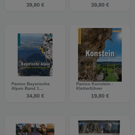
39,80 €
39,80 €
Panico Bayerische
Panico Konstein -
Alpen Band 1
Kletterführer
(Chiemgau &
34,80 €
19,80 €
Berchtesgaden) -
Kletterführer