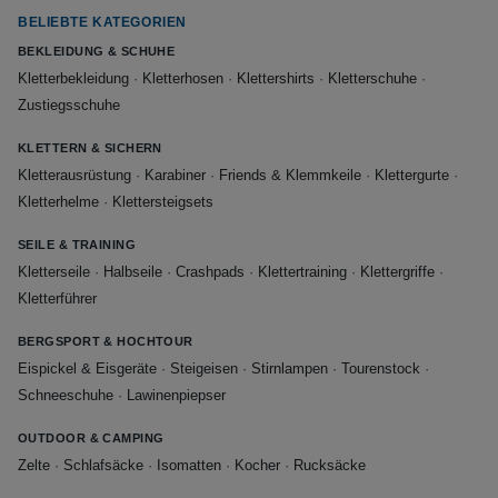
BELIEBTE KATEGORIEN
BEKLEIDUNG & SCHUHE
Kletterbekleidung
·
Kletterhosen
·
Klettershirts
·
Kletterschuhe
·
Zustiegsschuhe
KLETTERN & SICHERN
Kletterausrüstung
·
Karabiner
·
Friends & Klemmkeile
·
Klettergurte
·
Kletterhelme
·
Klettersteigsets
SEILE & TRAINING
Kletterseile
·
Halbseile
·
Crashpads
·
Klettertraining
·
Klettergriffe
·
Kletterführer
BERGSPORT & HOCHTOUR
Eispickel & Eisgeräte
·
Steigeisen
·
Stirnlampen
·
Tourenstock
·
Schneeschuhe
·
Lawinenpiepser
OUTDOOR & CAMPING
Zelte
·
Schlafsäcke
·
Isomatten
·
Kocher
·
Rucksäcke