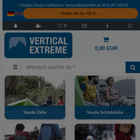
✓
Trusted Shops zertifiziert
✓
Versandkostenfrei ab 60 € (AT 100 €)
Outlet: bis zu −50 % →
0
0,00 EUR
☰
Vaude Zelte
Vaude Schlafsäcke