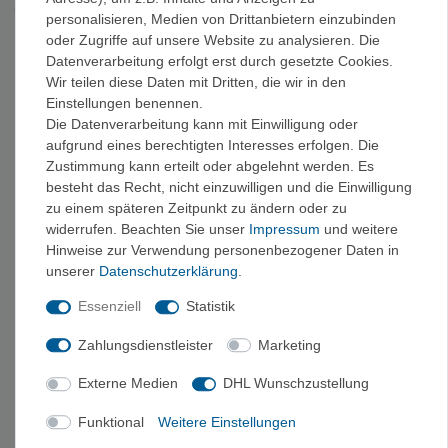
jedes Temperaturniveau ein passendes Modell.
personalisieren, Medien von Drittanbietern einzubinden
oder Zugriffe auf unsere Website zu analysieren. Die
Vaude Rucksäcke
Datenverarbeitung erfolgt erst durch gesetzte Cookies.
Rucksäcke gehören seit den Anfängen zum Kern des Vaude-
Wir teilen diese Daten mit Dritten, die wir in den
Einstellungen benennen.
Sortiments, und die Auswahl ist entsprechend groß – vom
Die Datenverarbeitung kann mit Einwilligung oder
wendigen Tagesrucksack über den Trekkingrucksack bis zur
aufgrund eines berechtigten Interesses erfolgen. Die
Bikepacking-Tasche. Viele Modelle bestehen aus Materialien,
Zustimmung kann erteilt oder abgelehnt werden. Es
die nach dem bluesign®-Standard hergestellt werden, der
besteht das Recht, nicht einzuwilligen und die Einwilligung
Umwelt- und Verbraucherschutz in der Textilproduktion
zu einem späteren Zeitpunkt zu ändern oder zu
widerrufen. Beachten Sie unser
Impressum
und weitere
berücksichtigt.
Hinweise zur Verwendung personenbezogener Daten in
unserer
Daten­schutz­erklärung
.
Vaude Jacken
Essenziell
Statistik
Das Jackensortiment von Vaude ist bemerkenswert breit und
verbindet ansprechende Optik mit durchdachter Funktion –
Zahlungsdienstleister
Marketing
möglichst nachhaltig gefertigt. Viele Jacken tragen das Vaude-
Externe Medien
DHL Wunschzustellung
eigene Label „Green Shape“ für umweltfreundlichere Produkte
sowie den staatlichen „Grünen Knopf“ für sozial und ökologisch
Funktional
Weitere Einstellungen
verantwortungsvoll hergestellte Textilien.