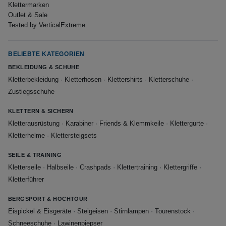
Klettermarken
Outlet & Sale
Tested by VerticalExtreme
BELIEBTE KATEGORIEN
BEKLEIDUNG & SCHUHE
Kletterbekleidung
·
Kletterhosen
·
Klettershirts
·
Kletterschuhe
·
Zustiegsschuhe
KLETTERN & SICHERN
Kletterausrüstung
·
Karabiner
·
Friends & Klemmkeile
·
Klettergurte
·
Kletterhelme
·
Klettersteigsets
SEILE & TRAINING
Kletterseile
·
Halbseile
·
Crashpads
·
Klettertraining
·
Klettergriffe
·
Kletterführer
BERGSPORT & HOCHTOUR
Eispickel & Eisgeräte
·
Steigeisen
·
Stirnlampen
·
Tourenstock
·
Schneeschuhe
·
Lawinenpiepser