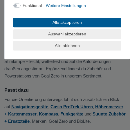
Auf langen Touren ist Strom kostbar. Mit Solarladegeräten und
Funktional
Weitere Einstellungen
Powerbanks bleibst du autark und hältst deine Geräte am
Laufen. Bei VerticalExtreme findest du mobile Stromversorgung
Alle akzeptieren
für Trekking, Camping und Expedition.
Auswahl akzeptieren
Solarpanels und Powerbanks
Alle ablehnen
Faltbare Solarpanels laden tagsüber deine Akkus, robuste
Powerbanks speichern die Energie für Smartphone, GPS und
Stirnlampe – leicht, wetterfest und auf die Anforderungen
draußen abgestimmt. Ergänzend findest du Zubehör und
Powerstations von Goal Zero in unserem Sortiment.
Passt dazu
Für die Orientierung unterwegs lohnt sich zusätzlich ein Blick
auf
Navigationsgeräte
,
Casio ProTrek Uhren
,
Höhenmesser
+ Kartenmesser
,
Kompass
,
Funkgeräte
und
Suunto Zubehör
+ Ersatzteile
. Marken: Goal Zero und BioLite.