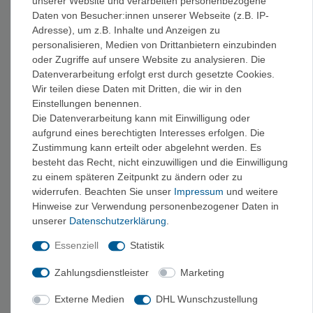
unserer Website und verarbeiten personenbezogene
34,90 €
Daten von Besucher:innen unserer Webseite (z.B. IP-
Adresse), um z.B. Inhalte und Anzeigen zu
personalisieren, Medien von Drittanbietern einzubinden
oder Zugriffe auf unsere Website zu analysieren. Die
TOP-MARKEN FÜR SOLARLADEGERÄTE + MOBILE
Datenverarbeitung erfolgt erst durch gesetzte Cookies.
STROMVERSORGUNG
Wir teilen diese Daten mit Dritten, die wir in den
Einstellungen benennen.
Die Datenverarbeitung kann mit Einwilligung oder
aufgrund eines berechtigten Interesses erfolgen. Die
Zustimmung kann erteilt oder abgelehnt werden. Es
PASSENDE KATEGORIEN
besteht das Recht, nicht einzuwilligen und die Einwilligung
zu einem späteren Zeitpunkt zu ändern oder zu
Casio ProTrek Uhren
Casio G-Shock Uhren
widerrufen. Beachten Sie unser
Impressum
und weitere
Hinweise zur Verwendung personenbezogener Daten in
Action Kameras
Navigationsgeräte
Funkgeräte
unserer
Daten­schutz­erklärung
.
›
Kompass
Navigation + Technik
Essenziell
Statistik
Zahlungsdienstleister
Marketing
KAUFBERATUNG SOLARLADEGERÄTE + MOBILE
STROMVERSORGUNG
Externe Medien
DHL Wunschzustellung