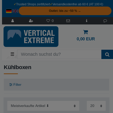
✓
Trusted Shops zertifiziert
✓
Versandkostenfrei ab 60 € (AT 100 €)
Outlet: bis zu −50 % →
0
0,00 EUR
☰
Kühlboxen
Filter