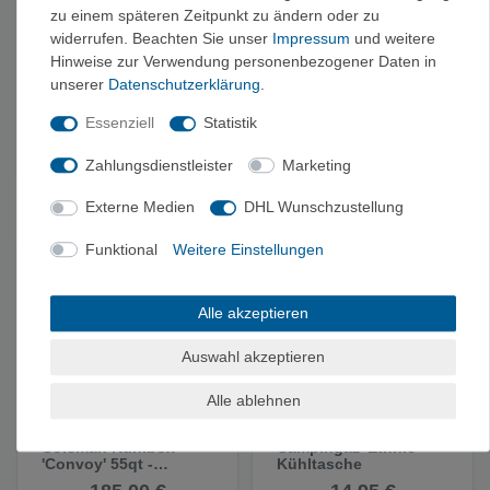
zu einem späteren Zeitpunkt zu ändern oder zu
widerrufen. Beachten Sie unser
Impressum
und weitere
Hinweise zur Verwendung personenbezogener Daten in
unserer
Daten­schutz­erklärung
.
Coleman Kühlbox
Campingaz Euro
'Convoy' 65qt -
Transformator -
Essenziell
Statistik
Kühlbox
Zubehör
225,00 €
41,95 €
Zahlungsdienstleister
Marketing
66
Liter
| 3,41 € / Liter
Externe Medien
DHL Wunschzustellung
Funktional
Weitere Einstellungen
Alle akzeptieren
Auswahl akzeptieren
Alle ablehnen
Coleman Kühlbox
Campingaz 'Ethnic' -
'Convoy' 55qt -
Kühltasche
Kühlbox