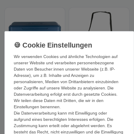
Wir verwenden Cookies und ähnliche Technologien auf
unserer Website und verarbeiten personenbezogene
Coleman Kühlbox
Coleman Kühlbox
Daten von Besucher:innen unserer Webseite (z.B. IP-
'Snap-N-GO 52 L' -
'PRO' 25qt - Kühlbox
Kühlbox
Adresse), um z.B. Inhalte und Anzeigen zu
199,00 €
149,00 €
personalisieren, Medien von Drittanbietern einzubinden
52
Liter
| 3,83 € / Liter
24
Liter
| 6,21 € / Liter
oder Zugriffe auf unsere Website zu analysieren. Die
Datenverarbeitung erfolgt erst durch gesetzte Cookies.
Wir teilen diese Daten mit Dritten, die wir in den
Einstellungen benennen.
Die Datenverarbeitung kann mit Einwilligung oder
aufgrund eines berechtigten Interesses erfolgen. Die
Zustimmung kann erteilt oder abgelehnt werden. Es
besteht das Recht, nicht einzuwilligen und die Einwilligung