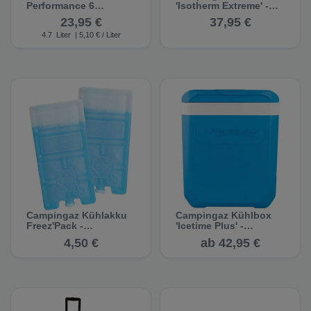
Performance 6
'Isotherm Extreme' -
Personal 5 QT -
Kühlbox
23,95 €
37,95 €
Kühlbox
4.7
Liter
| 5,10 € / Liter
Campingaz Kühlakku
Campingaz Kühlbox
Freez'Pack -
'Icetime Plus' -
Kühlboxen
Kühlbox
4,50 €
ab 42,95 €