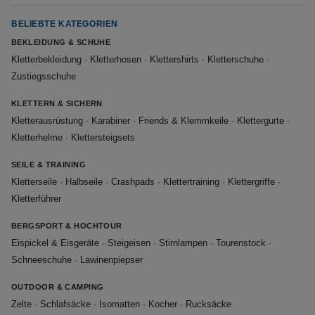
BELIEBTE KATEGORIEN
BEKLEIDUNG & SCHUHE
Kletterbekleidung
·
Kletterhosen
·
Klettershirts
·
Kletterschuhe
·
Zustiegsschuhe
KLETTERN & SICHERN
Kletterausrüstung
·
Karabiner
·
Friends & Klemmkeile
·
Klettergurte
·
Kletterhelme
·
Klettersteigsets
SEILE & TRAINING
Kletterseile
·
Halbseile
·
Crashpads
·
Klettertraining
·
Klettergriffe
·
Kletterführer
BERGSPORT & HOCHTOUR
Eispickel & Eisgeräte
·
Steigeisen
·
Stirnlampen
·
Tourenstock
·
Schneeschuhe
·
Lawinenpiepser
OUTDOOR & CAMPING
Zelte
·
Schlafsäcke
·
Isomatten
·
Kocher
·
Rucksäcke