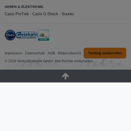
UHREN & ELEKTRONIK
Casio ProTrek
·
Casio G-Shock
·
Suunto
Vertrag widerrufen
Impressum
·
Datenschutz
·
AGB
·
Widerrufsrecht
© 2026 VerticalExtreme GmbH. Alle Rechte vorbehalten.