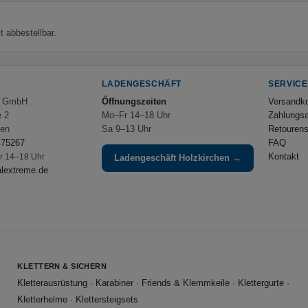
 abbestellbar.
LADENGESCHÄFT
SERVICE
e GmbH
Öffnungszeiten
Versandk
e 2
Mo–Fr 14–18 Uhr
Zahlungsa
hen
Sa 9–13 Uhr
Retourens
475267
FAQ
Kontakt
Fr 14–18 Uhr
Ladengeschäft Holzkirchen →
alextreme.de
KLETTERN & SICHERN
Kletterausrüstung
·
Karabiner
·
Friends & Klemmkeile
·
Klettergurte
·
Kletterhelme
·
Klettersteigsets