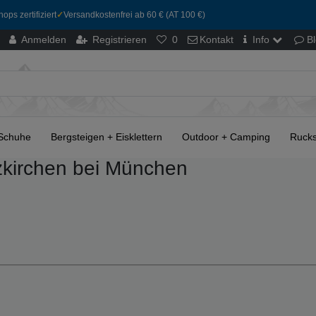
ops zertifiziert
✓
Versandkostenfrei ab 60 € (AT 100 €)
Anmelden
Registrieren
0
Kontakt
Info
B
Schuhe
Bergsteigen + Eisklettern
Outdoor + Camping
Rucks
zkirchen bei München