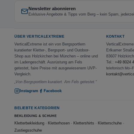
Newsletter abonnieren
Exklusive Angebote & Tipps vom Berg – kein Spam, jederzeit
ÜBER VERTICALEXTREME
KONTAKT
VerticalExtreme ist ein von Bergsportlern
VerticalExtrem
kuratierter Kletter-, Bergsport- und Outdoor-
Erlkamer Straß
Shop aus Holzkirchen bei München – online und
83607 Holzkirc
im Ladengeschäft. Ausrüstung am Fels
Tel.:
+49 8024 
getestet, faire Preise mit ausgewiesenem UVP-
telefonisch Mo–
Vergleich.
kontakt@vertic
„Von Bergsportlern kuratiert. Am Fels getestet.“
Instagram
Facebook
BELIEBTE KATEGORIEN
BEKLEIDUNG & SCHUHE
Kletterbekleidung
·
Kletterhosen
·
Klettershirts
·
Kletterschuhe
·
Zustiegsschuhe