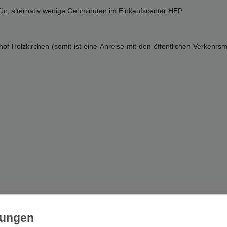
 Tür, alternativ wenige Gehminuten im Einkaufscenter HEP
 Holzkirchen (somit ist eine Anreise mit den öffentlichen Verkehrsm