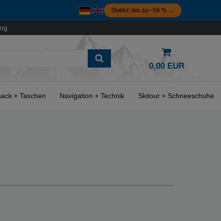
Outlet: bis zu −50 % →
log
0,00 EUR
ack + Taschen
Navigation + Technik
Skitour + Schneeschuhe