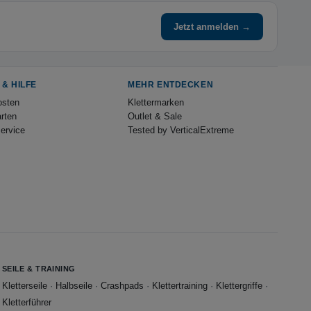
Jetzt anmelden →
 & HILFE
MEHR ENTDECKEN
osten
Klettermarken
rten
Outlet & Sale
ervice
Tested by VerticalExtreme
SEILE & TRAINING
Kletterseile
·
Halbseile
·
Crashpads
·
Klettertraining
·
Klettergriffe
·
Kletterführer