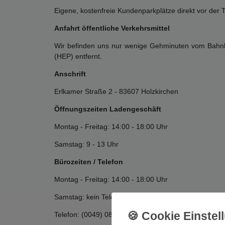
Eigene, kostenfreie Kundenparkplätze direkt vor der
Anfahrt öffentliche Verkehrsmittel
Wir befinden uns nur wenige Gehminuten vom Bahnhof
(HEP) entfernt.
Anschrift
Erlkamer Straße 2 - 83607 Holzkirchen
Öffnungszeiten Ladengeschäft
Montag - Freitag: 14:00 - 18:00 Uhr
Samstag: 9 - 13 Uhr
Bürozeiten / Telefon
Montag - Freitag: 14:00 - 18:00 Uhr
Samstag: kein Telefonservice
Telefon: (0049) 08024 - 475 267