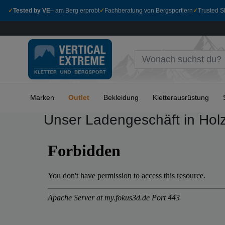
✓
Tested by VE
– am Berg erprobt
✓
Fachberatung von Bergsportlern
✓
Trusted Sh
Marken
Outlet
Bekleidung
Kletterausrüstung
Unser Ladengeschäft in Hol