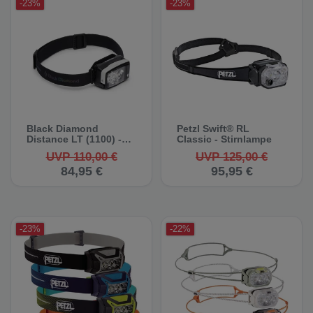
-23%
-23%
Black Diamond
Petzl Swift® RL
Distance LT (1100) -
Classic - Stirnlampe
Stirnlampe
UVP 110,00 €
UVP 125,00 €
84,95 €
95,95 €
-23%
-22%