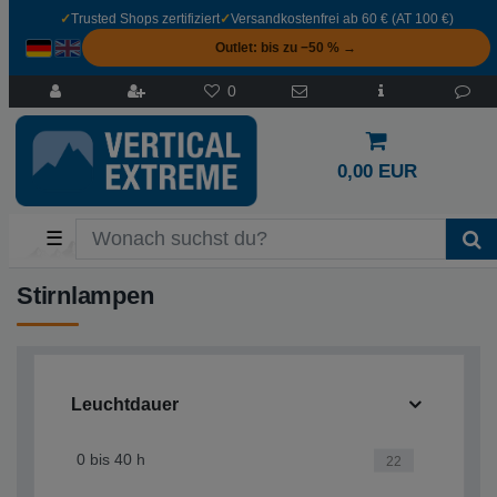
✓
Trusted Shops zertifiziert
✓
Versandkostenfrei ab 60 € (AT 100 €)
Outlet: bis zu −50 % →
0
0,00 EUR
☰
Stirnlampen
Leuchtdauer
0 bis 40 h
22