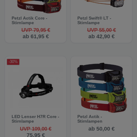
Petzl Actik Core -
Petzl Swift® LT -
Stirnlampe
Stirnlampe
UVP 79,95 €
UVP 55,00 €
ab 61,95 €
ab 42,90 €
-30%
LED Lenser H7R Core -
Petzl Actik -
Stirnlampe
Stirnlampen
ab 50,00 €
UVP 109,00 €
75,95 €