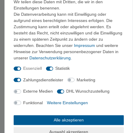
Wir teilen diese Daten mit Dritten, die wir in den
Einstellungen benennen.
Die Datenverarbeitung kann mit Einwilligung oder
KAUFBERATUNG STIRNLAMPEN
aufgrund eines berechtigten Interesses erfolgen. Die
Zustimmung kann erteilt oder abgelehnt werden. Es
Stirnlampen sind leicht, flexibel einsetzbar und sollten bei keiner
besteht das Recht, nicht einzuwilligen und die Einwilligung
Outdooraktivität im Rucksack fehlen. Beim
Bergsteigen
zu einem späteren Zeitpunkt zu ändern oder zu
gewährleistet eine Stirnlampe im Gepäck den sicheren Abstieg,
widerrufen. Beachten Sie unser
Impressum
und weitere
falls man in die Dunkelheit gerät, und bei einer längeren Tour
Hinweise zur Verwendung personenbezogener Daten in
findet der Aufbruch meist noch nachts statt – ohne Stirnlampe
unserer
Daten­schutz­erklärung
.
wäre dies nicht denkbar.
Essenziell
Statistik
Aber auch beim
Camping
ist eine ausreichende Beleuchtung
Zahlungsdienstleister
Marketing
unerlässlich, sei es zum Aufbauen des Zeltes in der
Externe Medien
DHL Wunschzustellung
Dämmerung, zum Toilettengang oder zum Lesen. Das Gleiche
gilt für eine
Hüttenübernachtung
, da dort meist kein
Funktional
Weitere Einstellungen
elektrisches Licht zur Verfügung steht.
Auch für Jogger, Biker, Hundebesitzer und Jäger gibt es
Alle akzeptieren
passende Stirnlampenmodelle, denn eine Stirnlampe dabei zu
Auswahl akzeptieren