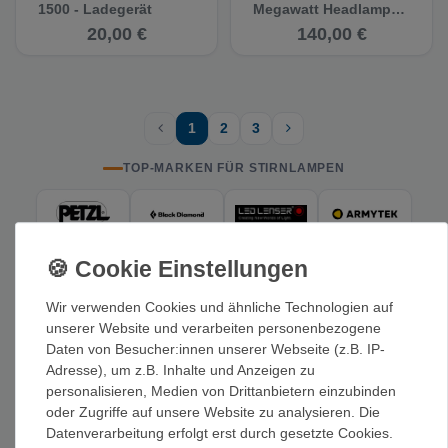
1500 - Ladegerät
Megawatt Headlamp
Battery - Stirnlampen-
20,00 €
140,00 €
Akku
1
2
3
TOP-MARKEN FÜR STIRNLAMPEN
Wir verwenden Cookies und ähnliche Technologien auf
PASSENDE KATEGORIEN
unserer Website und verarbeiten personenbezogene
Daten von Besucher:innen unserer Webseite (z.B. IP-
Eispickel + Eisgeräte
Steigeisen + Grödel
Adresse), um z.B. Inhalte und Anzeigen zu
personalisieren, Medien von Drittanbietern einzubinden
Eisschrauben + Firnanker
Biwaksäcke + Erste Hilfe
oder Zugriffe auf unsere Website zu analysieren. Die
Datenverarbeitung erfolgt erst durch gesetzte Cookies.
›
Stöcke
Eiskletterzubehör
Bergsteigen + Eisklettern