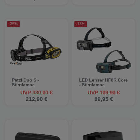
-35%
-18%
Petzl Duo S -
LED Lenser HF8R Core
Stirnlampe
- Stirnlampe
UVP 330,00 €
UVP 109,90 €
212,90 €
89,95 €