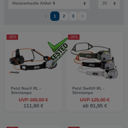
1
2
3
-30%
-26%
Petzl Nao® RL -
Petzl Swift® RL -
Stirnlampe
Stirnlampe
UVP 160,00 €
UVP 125,00 €
111,90 €
ab 91,95 €