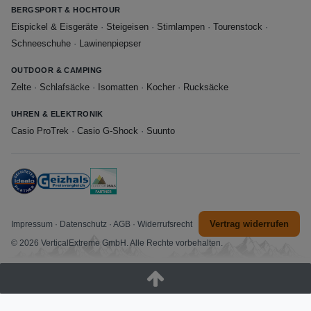
BERGSPORT & HOCHTOUR
Eispickel & Eisgeräte
·
Steigeisen
·
Stirnlampen
·
Tourenstock
·
Schneeschuhe
·
Lawinenpiepser
OUTDOOR & CAMPING
Zelte
·
Schlafsäcke
·
Isomatten
·
Kocher
·
Rucksäcke
UHREN & ELEKTRONIK
Casio ProTrek
·
Casio G-Shock
·
Suunto
Vertrag widerrufen
Impressum
·
Datenschutz
·
AGB
·
Widerrufsrecht
© 2026 VerticalExtreme GmbH. Alle Rechte vorbehalten.