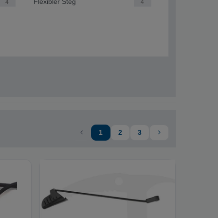
Flexibler Steg
4
4
1
2
3