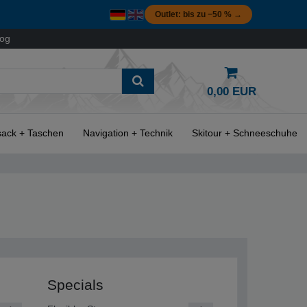
Outlet: bis zu −50 % →
log
0,00 EUR
ack + Taschen
Navigation + Technik
Skitour + Schneeschuhe
Specials