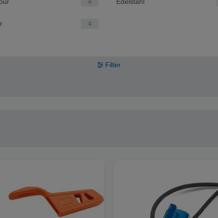
our
Edelstahl
4
r
4
Filter