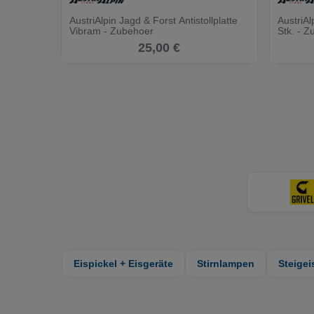
AustriAlpin Jagd & Forst Antistollplatte
AustriAl
Vibram - Zubehoer
Stk. - 
25,00 €
Eispickel + Eisgeräte
Stirnlampen
Steigei