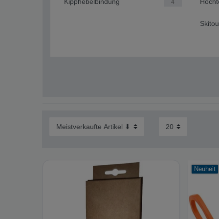
Kipphebelbindung
Hocht
4
Skitou
Neuheit