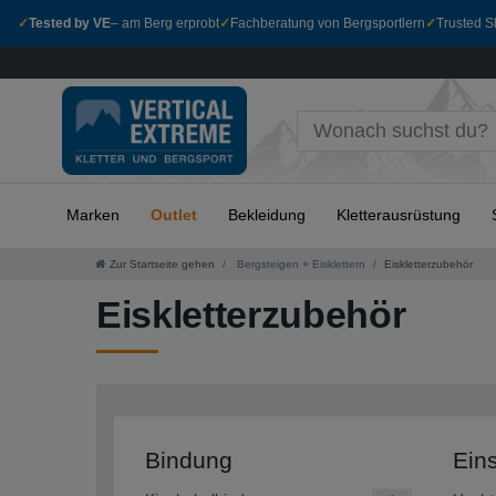
✓
Tested by VE
– am Berg erprobt
✓
Fachberatung von Bergsportlern
✓
Trusted Sh
Marken
Outlet
Bekleidung
Kletterausrüstung
Zur Startseite gehen
Bergsteigen + Eisklettern
Eiskletterzubehör
Eiskletterzubehör
Bindung
Ein