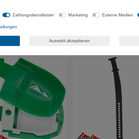
Zahlungsdienstleister
Marketing
Externe Medien
lpin COBRA® FM Retrofit RnR
AustriAlpin SKYCLIMB/SKYWAL
um - Zubehoer
Antistollplatte 4 Stk. - Zubehoer
tellungen
ab 20,00 €
7,00 €
Auswahl akzeptieren