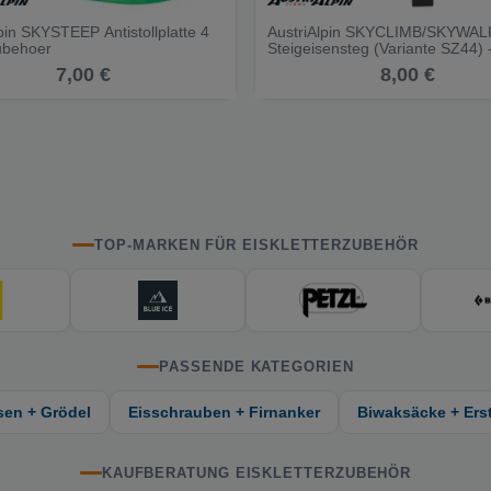
pin SKYSTEEP Antistollplatte 4
AustriAlpin SKYCLIMB/SKYWAL
Zubehoer
Steigeisensteg (Variante SZ44) 
Zubehoer
7,00 €
8,00 €
TOP-MARKEN FÜR EISKLETTERZUBEHÖR
PASSENDE KATEGORIEN
sen + Grödel
Eisschrauben + Firnanker
Biwaksäcke + Erst
KAUFBERATUNG EISKLETTERZUBEHÖR