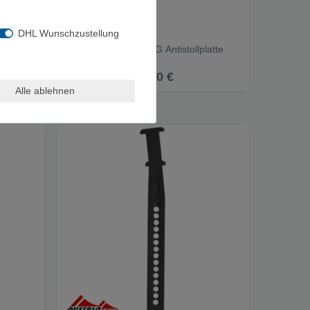
DHL Wunschzustellung
K
AustriAlpin TREKKING Antistollplatte
Vibram - Zubehoer
21,00 €
Alle ablehnen