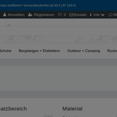
ops zertifiziert
✓
Versandkostenfrei ab 60 € (AT 100 €)
Anmelden
Registrieren
0
Kontakt
Info
B
Schuhe
Bergsteigen + Eisklettern
Outdoor + Camping
Rucks
satzbereich
Material