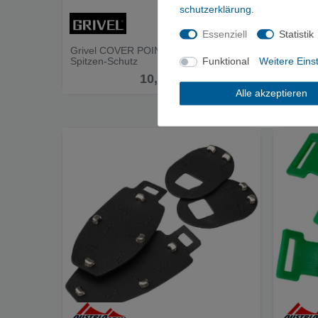
schutz­erklärung
.
Essenziell
Statistik
Grivel COVER POINT PROTECTOR -
AustriA
Spitzen-Schutz
Alumini
Funktional
Weitere Eins
10,00 €
Alle akzeptieren