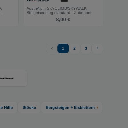
K
AustriAlpin SKYCLIMB/SKYWALK
-
Steigeisensteg standard - Zubehoer
8,00 €
1
2
3
›
e Hilfe
Stöcke
Bergsteigen + Eisklettern