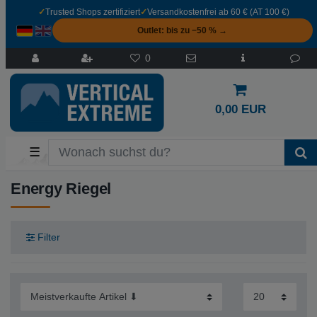
✓
Trusted Shops zertifiziert
✓
Versandkostenfrei ab 60 € (AT 100 €)
Outlet: bis zu −50 % →
0
0,00 EUR
☰
Energy Riegel
Filter