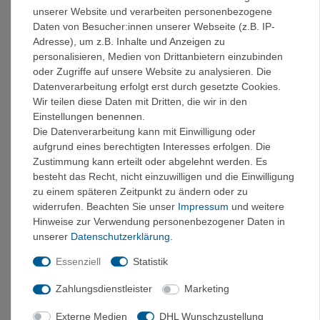
oder auf Tour. Die kompakten Riegel passen in jede
unserer Website und verarbeiten personenbezogene
Jackentasche und liefern Kohlenhydrate genau dann, wenn die
Daten von Besucher:innen unserer Webseite (z.B. IP-
Adresse), um z.B. Inhalte und Anzeigen zu
Kraft nachlässt.
personalisieren, Medien von Drittanbietern einzubinden
oder Zugriffe auf unsere Website zu analysieren. Die
Vom Müsliriegel bis zum Recovery-Riegel
Datenverarbeitung erfolgt erst durch gesetzte Cookies.
Wir teilen diese Daten mit Dritten, die wir in den
Vom klassischen Müsli- und Haferriegel über Frucht- und
Einstellungen benennen.
Nussriegel bis zum proteinreichen Recovery-Riegel ist alles
Die Datenverarbeitung kann mit Einwilligung oder
dabei. Unser Tipp: Pack lieber eine Riegelsorte mehr ein, als du
aufgrund eines berechtigten Interesses erfolgen. Die
brauchst – und teste sie vor der großen Tour, damit Geschmack
Zustimmung kann erteilt oder abgelehnt werden. Es
und Verträglichkeit auch im Einsatz stimmen.
besteht das Recht, nicht einzuwilligen und die Einwilligung
zu einem späteren Zeitpunkt zu ändern oder zu
widerrufen. Beachten Sie unser
Impressum
und weitere
Passend aus der Outdoor Nahrung & Marken
Hinweise zur Verwendung personenbezogener Daten in
Als Ergänzung zum Riegel eignet sich ein warmes
unserer
Daten­schutz­erklärung
.
Hauptgericht
, ein
Frühstück
zum Start in den Tag oder ein
Essenziell
Statistik
Getränkepulver
für den Flüssigkeitshaushalt. Auch
Dessert,
Suppen und Gewürze
runden die Tourenverpflegung ab, das
Zahlungsdienstleister
Marketing
gesamte Sortiment findest du unter
Outdoor Nahrung
. Energy
Externe Medien
DHL Wunschzustellung