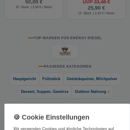
50,00 €
UVP 33,48 €
25,90 €
20
Stück
| 2,50 € / Stück
12
Stück
| 2,16 € / Stück
TOP-MARKEN FÜR ENERGY RIEGEL
PASSENDE KATEGORIEN
Hauptgericht
Frühstück
Getränkepulver, Milchpulver
›
Dessert, Suppen, Gewürze
Outdoor Nahrung
KAUFBERATUNG ENERGY RIEGEL
Bei uns findest du Energy Riegel für alle, die unterwegs schnell
Energie brauchen – ob beim Klettern, Wandern, Trailrunning
Wir verwenden Cookies und ähnliche Technologien auf