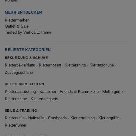
Kontakt
MEHR ENTDECKEN
Klettermarken
Outlet & Sale
Tested by VerticalExtreme
BELIEBTE KATEGORIEN
BEKLEIDUNG & SCHUHE
Kletterbekleidung
·
Kletterhosen
·
Klettershirts
·
Kletterschuhe
·
Zustiegsschuhe
KLETTERN & SICHERN
Kletterausrüstung
·
Karabiner
·
Friends & Klemmkeile
·
Klettergurte
·
Kletterhelme
·
Klettersteigsets
SEILE & TRAINING
Kletterseile
·
Halbseile
·
Crashpads
·
Klettertraining
·
Klettergriffe
·
Kletterführer