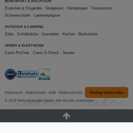
BERGSPORT & HOCHTOUR
Eispickel & Eisgeräte
·
Steigeisen
·
Stirnlampen
·
Tourenstock
·
Schneeschuhe
·
Lawinenpiepser
OUTDOOR & CAMPING
Zelte
·
Schlafsäcke
·
Isomatten
·
Kocher
·
Rucksäcke
UHREN & ELEKTRONIK
Casio ProTrek
·
Casio G-Shock
·
Suunto
Vertrag widerrufen
Impressum
·
Datenschutz
·
AGB
·
Widerrufsrecht
© 2026 VerticalExtreme GmbH. Alle Rechte vorbehalten.