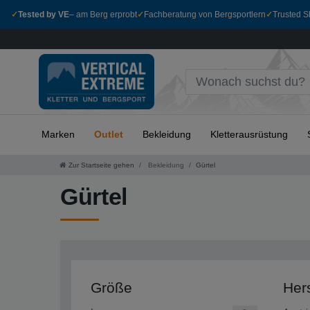
✓
Tested by VE
– am Berg erprobt
✓
Fachberatung von Bergsportlern
✓
Trusted Sh
Marken
Outlet
Bekleidung
Kletterausrüstung
Zur Startseite gehen
Bekleidung
Gürtel
Gürtel
Größe
Hers