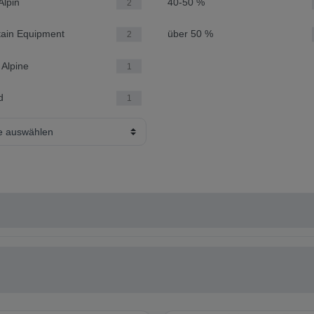
Alpin
40-50 %
2
ain Equipment
über 50 %
2
 Alpine
1
d
1
te auswählen