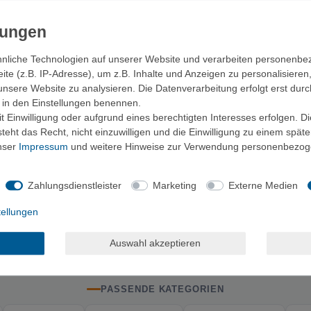
nliche Technologien auf unserer Website und verarbeiten personenb
e (z.B. IP-Adresse), um z.B. Inhalte und Anzeigen zu personalisieren
unsere Website zu analysieren. Die Datenverarbeitung erfolgt erst durc
ir in den Einstellungen benennen.
 Einwilligung oder aufgrund eines berechtigten Interesses erfolgen. D
eht das Recht, nicht einzuwilligen und die Einwilligung zu einem spät
unser
Impressum
und weitere Hinweise zur Verwendung personenbezog
Zahlungsdienstleister
Marketing
Externe Medien
Alpin COBRAFRAME 38
AustriAlpin COBRA 38 Textilgürte
tel - Gürtel
Gürtel
tellungen
ab 34,90 €
ab 60,00 €
Auswahl akzeptieren
PASSENDE KATEGORIEN