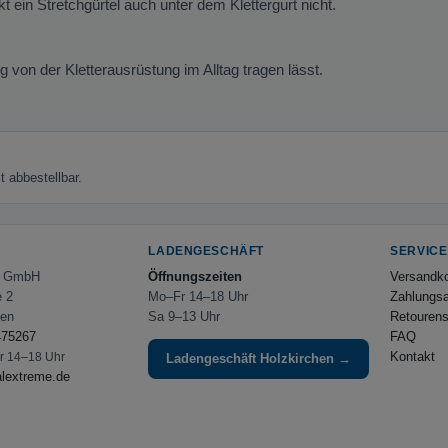
 ein Stretchgürtel auch unter dem Klettergurt nicht.
g von der Kletterausrüstung im Alltag tragen lässt.
 abbestellbar.
LADENGESCHÄFT
SERVICE
e GmbH
Öffnungszeiten
Versandk
e 2
Mo–Fr 14–18 Uhr
Zahlungsa
hen
Sa 9–13 Uhr
Retourens
475267
FAQ
Kontakt
Fr 14–18 Uhr
Ladengeschäft Holzkirchen →
alextreme.de