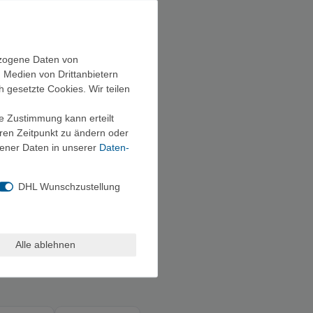
ezogene Daten von
, Medien von Drittanbietern
h gesetzte Cookies. Wir teilen
ie Zustimmung kann erteilt
eren Zeitpunkt zu ändern oder
ener Daten in unserer
Daten­
DHL Wunschzustellung
l -
Alle ablehnen