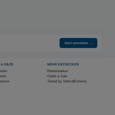
Jetzt anmelden →
 & HILFE
MEHR ENTDECKEN
osten
Klettermarken
rten
Outlet & Sale
ervice
Tested by VerticalExtreme