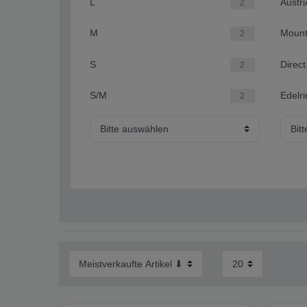
L
Austri
2
M
Mount
2
S
Direct
2
S/M
Edelri
2
Bitte auswählen
Bit