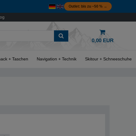
Outlet: bis zu −50 % →
log
0,00 EUR
ack + Taschen
Navigation + Technik
Skitour + Schneeschuhe