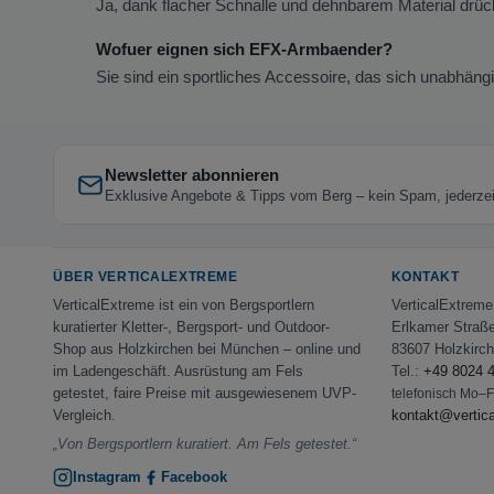
Ja, dank flacher Schnalle und dehnbarem Material drückt
Wofuer eignen sich EFX-Armbaender?
Sie sind ein sportliches Accessoire, das sich unabhängi
Newsletter abonnieren
Exklusive Angebote & Tipps vom Berg – kein Spam, jederzeit
ÜBER VERTICALEXTREME
KONTAKT
VerticalExtreme ist ein von Bergsportlern
VerticalExtrem
kuratierter Kletter-, Bergsport- und Outdoor-
Erlkamer Straß
Shop aus Holzkirchen bei München – online und
83607 Holzkirc
im Ladengeschäft. Ausrüstung am Fels
Tel.:
+49 8024 
getestet, faire Preise mit ausgewiesenem UVP-
telefonisch Mo–
Vergleich.
kontakt@vertic
„Von Bergsportlern kuratiert. Am Fels getestet.“
Instagram
Facebook