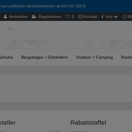
ops zertifiziert
✓
Versandkostenfrei ab 60 € (AT 100 €)
Anmelden
Registrieren
0
Kontakt
Info
B
Schuhe
Bergsteigen + Eisklettern
Outdoor + Camping
Rucks
teller
Rabattstaffel