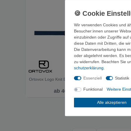
Wir verwenden Cookies und äh
Besucher:innen unserer Webseit
einzubinden oder Zugriffe auf 
diese Daten mit Dritten, die w
Die Datenverarbeitung kann mit
oder abgelehnt werden. Es best
zu widerrufen. Beachten Sie 
schutz­erklärung
.
Essenziell
Statistik
Ortovox Logo Knit Belt - Gürtel
Austri
Textilgür
Funktional
Weitere Eins
ab 40,00 €
Alle akzeptieren