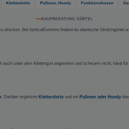
Klettershirts
Pullover, Hoody
Funktionshosen
Ga
KAUFBERATUNG GÜRTEL
e zu drücken. Bei VerticalExtreme findest du elastische Stretchgürte
ch auch unter dem Klettergurt angenehm und scheuern nicht. Ideal für 
n
. Darüber ergänzen
Klettershirts
und ein
Pullover oder Hoody
das 