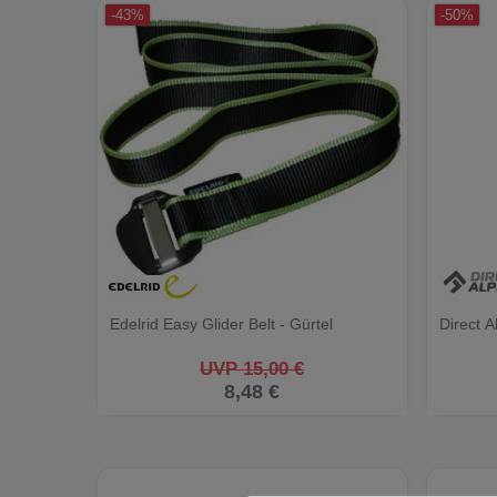
-43%
-50%
Edelrid Easy Glider Belt - Gürtel
Direct 
UVP 15,00 €
8,48 €