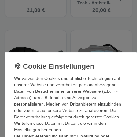
Tech - Antistoll-
Platten
21,00 €
20,00 €
Wir verwenden Cookies und ähnliche Technologien auf
unserer Website und verarbeiten personenbezogene
Blue Ice Tech Pommel
Blue Ice Compact Toe
Daten von Besucher:innen unserer Webseite (z.B. IP-
Bails - Steigeisen
Adresse), um z.B. Inhalte und Anzeigen zu
Zehenbügel
24,00 €
20,00 €
personalisieren, Medien von Drittanbietern einzubinden
oder Zugriffe auf unsere Website zu analysieren. Die
Datenverarbeitung erfolgt erst durch gesetzte Cookies.
Wir teilen diese Daten mit Dritten, die wir in den
Einstellungen benennen.
Die Datenverarbeitung kann mit Einwilligung oder