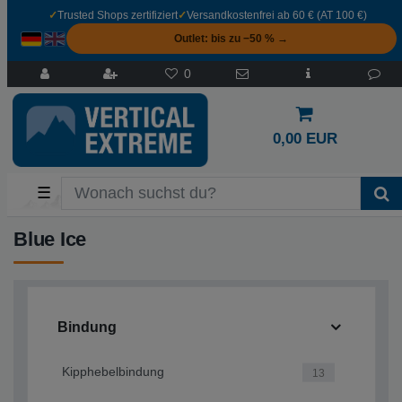
✓
Trusted Shops zertifiziert
✓
Versandkostenfrei ab 60 € (AT 100 €)
Outlet: bis zu −50 % →
0
0,00 EUR
☰
Blue Ice
Bindung
Kipphebelbindung
13