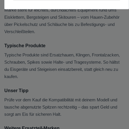
Hier findest du Eiszubehör und Ersatzteile von Blue Ice. Die
Marke steht für leichtes, durchdachtes Equipment rund ums
Eisklettern, Bergsteigen und Skitouren – vom Hauen-Zubehör
über Pickelschutz und Schläuche bis zu Befestigungs- und
Verschleißteilen.
Typische Produkte
Typische Produkte sind Ersatzhauen, Klingen, Frontalzacken,
Schrauben, Spikes sowie Halte- und Tragesysteme. So hältst
du Eisgeräte und Steigeisen einsatzbereit, statt gleich neu zu
kaufen.
Unser Tipp
Prüfe vor dem Kauf die Kompatibilität mit deinem Modell und
tausche abgenutzte Spitzen rechtzeitig – das spart Geld und
sorgt am Eis für sicheren Halt.
Weitere Ersatzteil-Marken