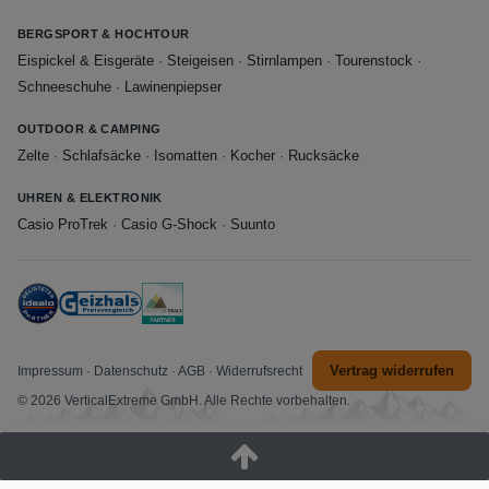
BERGSPORT & HOCHTOUR
Eispickel & Eisgeräte
·
Steigeisen
·
Stirnlampen
·
Tourenstock
·
Schneeschuhe
·
Lawinenpiepser
OUTDOOR & CAMPING
Zelte
·
Schlafsäcke
·
Isomatten
·
Kocher
·
Rucksäcke
UHREN & ELEKTRONIK
Casio ProTrek
·
Casio G-Shock
·
Suunto
Vertrag widerrufen
Impressum
·
Datenschutz
·
AGB
·
Widerrufsrecht
© 2026 VerticalExtreme GmbH. Alle Rechte vorbehalten.