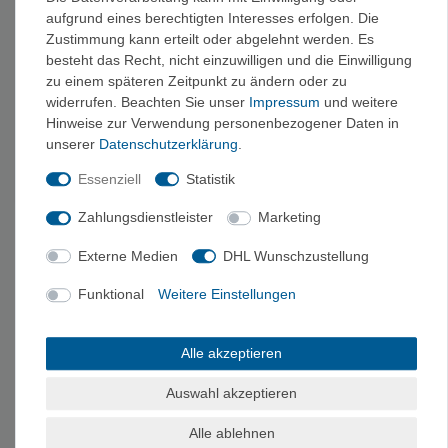
aufgrund eines berechtigten Interesses erfolgen. Die
Zustimmung kann erteilt oder abgelehnt werden. Es
besteht das Recht, nicht einzuwilligen und die Einwilligung
zu einem späteren Zeitpunkt zu ändern oder zu
widerrufen. Beachten Sie unser
Impressum
und weitere
Hinweise zur Verwendung personenbezogener Daten in
unserer
Daten­schutz­erklärung
.
Blue Ice Harfang Ankle
Straps - Steigeisen
Essenziell
Statistik
Fußgelenkriemen
20,00 €
Zahlungsdienstleister
Marketing
Externe Medien
DHL Wunschzustellung
PASSENDE KATEGORIEN
Funktional
Weitere Einstellungen
Petzl
Black Diamond
Grivel
AustriAlpin
Cassin
Alle akzeptieren
›
Ersatzteile + Hauen
Auswahl akzeptieren
KAUFBERATUNG BLUE ICE
Alle ablehnen