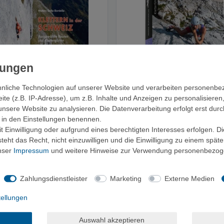
nliche Technologien auf unserer Website und verarbeiten personenb
e (z.B. IP-Adresse), um z.B. Inhalte und Anzeigen zu personalisieren
unsere Website zu analysieren. Die Datenverarbeitung erfolgt erst durc
ir in den Einstellungen benennen.
 Einwilligung oder aufgrund eines berechtigten Interesses erfolgen. D
 in der Schweiz - Ausgewählte
Panico Wetterstein Nord -
eht das Recht, nicht einzuwilligen und die Einwilligung zu einem spät
und Klettergärten
Alpinkletterführer
unser
Impressum
und weitere Hinweise zur Verwendung personenbezog
35,00 €
39,80 €
Zahlungsdienstleister
Marketing
Externe Medien
tellungen
Auswahl akzeptieren