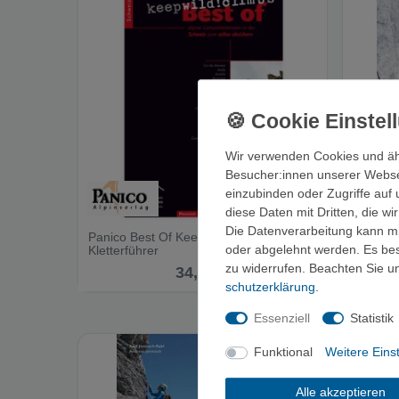
Wir verwenden Cookies und äh
Besucher:innen unserer Webseit
einzubinden oder Zugriffe auf 
diese Daten mit Dritten, die w
Die Datenverarbeitung kann mit
Panico Best Of KeepWild Schweiz -
Klettern
oder abgelehnt werden. Es best
Kletterführer
Routen 
zu widerrufen. Beachten Sie 
34,80 €
schutz­erklärung
.
Essenziell
Statistik
Funktional
Weitere Eins
Alle akzeptieren