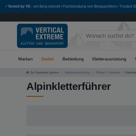
✓
Tested by VE
– am Berg erprobt
✓
Fachberatung von Bergsportlern
✓
Trusted Sh
Marken
Outlet
Bekleidung
Kletterausrüstung
Zur Startseite gehen
Kletterausrüstung
Führer + Literatur
Alpinkle
Alpinkletterführer