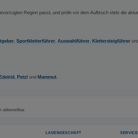
vorzugten Region passt, und prüfe vor dem Aufbruch stets die aktuel
atgeber
,
Sportkletterführer
,
Auswahlführer
,
Klettersteigführer
un
Edelrid
,
Petzl
und
Mammut
.
 abbestellbar.
LADENGESCHÄFT
SERVICE