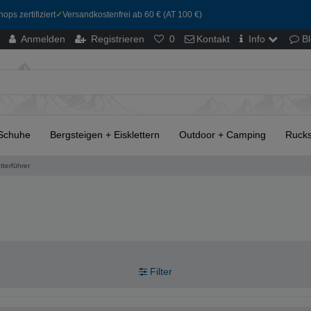
ops zertifiziert
✓
Versandkostenfrei ab 60 € (AT 100 €)
Anmelden
Registrieren
0
Kontakt
Info
B
Schuhe
Bergsteigen + Eisklettern
Outdoor + Camping
Rucks
tterführer
Filter