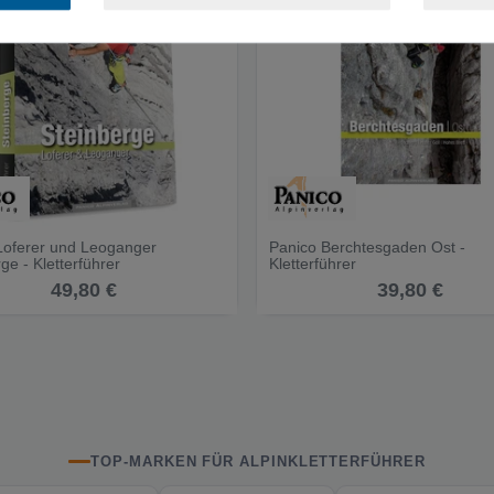
Loferer und Leoganger
Panico Berchtesgaden Ost -
ge - Kletterführer
Kletterführer
49,80 €
39,80 €
TOP-MARKEN FÜR ALPINKLETTERFÜHRER