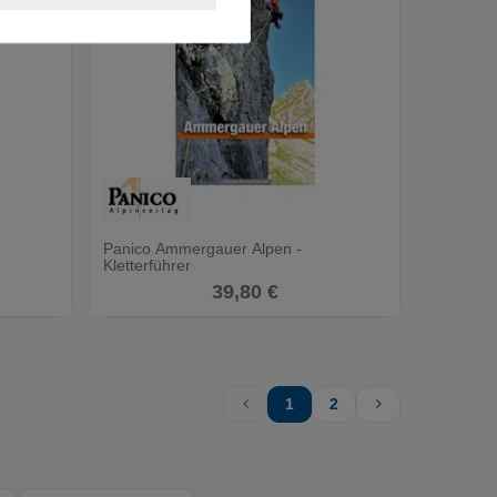
Panico Ammergauer Alpen -
Kletterführer
39,80 €
1
2