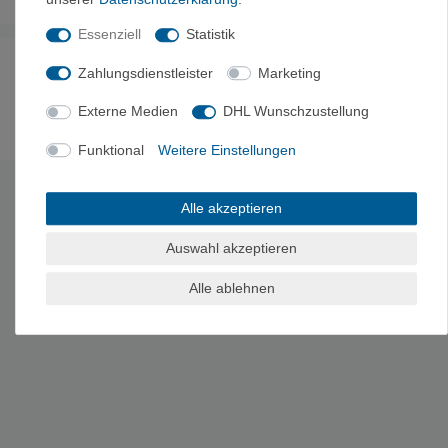
Essenziell
Statistik
Noch sind keine Bewertungen vorhanden.
Zahlungsdienstleister
Marketing
Externe Medien
DHL Wunschzustellung
Funktional
Weitere Einstellungen
Es erfolgt keine Prüfung auf Echtheit der Bewertungen.
Alle akzeptieren
HERSTELLERINFORMATIONEN
Hersteller: Panico Alpinverlag GmbH, Gunzenhauserstr. 1, 73257
Auswahl akzeptieren
Köngen, Deutschland, +49 7024 82780, alpinverlag@panico.de
Alle ablehnen