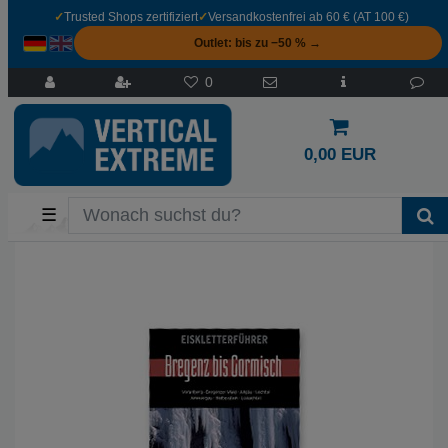
✓
Trusted Shops zertifiziert
✓
Versandkostenfrei ab 60 € (AT 100 €)
Outlet: bis zu −50 % →
0
0,00 EUR
☰