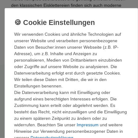
den klassischen Eisklettereien finden sich auch moderne
Drytooling-Gebiete und eher klassisch anmutende Kombi-
Routen durch hohe Wände.
Der Führer wurde von einem Kollektiv von Gebietskennern
erstellt, ist üppig bebildert und komplett vierfarbig.
Wir verwenden Cookies und ähnliche Technologien auf
unserer Website und verarbeiten personenbezogene
Daten von Besucher:innen unserer Webseite (z.B. IP-
Adresse), um z.B. Inhalte und Anzeigen zu
personalisieren, Medien von Drittanbietern einzubinden
oder Zugriffe auf unsere Website zu analysieren. Die
Datenverarbeitung erfolgt erst durch gesetzte Cookies.
Technische Daten
Wir teilen diese Daten mit Dritten, die wir in den
Einstellungen benennen.
Autoren:
Tobias Bailer, Stefan Biggel, Steve Gernert, Alban
Die Datenverarbeitung kann mit Einwilligung oder
Glaser, Robert Heiland, Pio Jutz, Matthias Robl
aufgrund eines berechtigten Interesses erfolgen. Die
Umfang:
420 Seiten
Zustimmung kann erteilt oder abgelehnt werden. Es
Auflage:
3. Auflage 2013
besteht das Recht, nicht einzuwilligen und die Einwilligung
Verlag:
Panico Alpinverlag
zu einem späteren Zeitpunkt zu ändern oder zu
ISBN:
978-3-936740-93-6
widerrufen. Beachten Sie unser
Impressum
und weitere
Hinweise zur Verwendung personenbezogener Daten in
unserer
Daten­schutz­erklärung
.