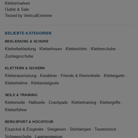
Klettermarken
Outlet & Sale
Tested by VerticalExtreme
BELIEBTE KATEGORIEN
BEKLEIDUNG & SCHUHE
Kletterbekleidung
·
Kletterhosen
·
Klettershirts
·
Kletterschuhe
·
Zustiegsschuhe
KLETTERN & SICHERN
Kletterausrüstung
·
Karabiner
·
Friends & Klemmkeile
·
Klettergurte
·
Kletterhelme
·
Klettersteigsets
SEILE & TRAINING
Kletterseile
·
Halbseile
·
Crashpads
·
Klettertraining
·
Klettergriffe
·
Kletterführer
BERGSPORT & HOCHTOUR
Eispickel & Eisgeräte
·
Steigeisen
·
Stirnlampen
·
Tourenstock
·
Schneeschuhe
·
Lawinenpiepser