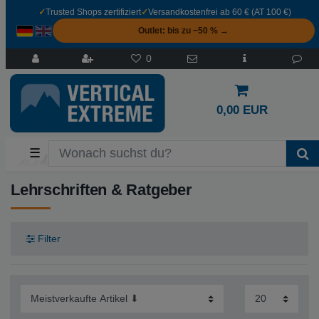
✓
Trusted Shops zertifiziert
✓
Versandkostenfrei ab 60 € (AT 100 €)
Outlet: bis zu −50 % →
0
0,00 EUR
☰
Lehrschriften & Ratgeber
Filter