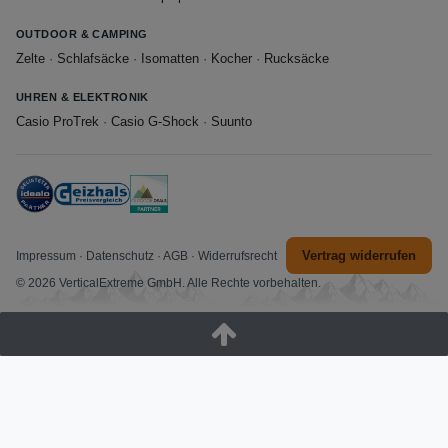
OUTDOOR & CAMPING
Zelte
·
Schlafsäcke
·
Isomatten
·
Kocher
·
Rucksäcke
UHREN & ELEKTRONIK
Casio ProTrek
·
Casio G-Shock
·
Suunto
Vertrag widerrufen
Impressum
·
Datenschutz
·
AGB
·
Widerrufsrecht
© 2026 VerticalExtreme GmbH. Alle Rechte vorbehalten.