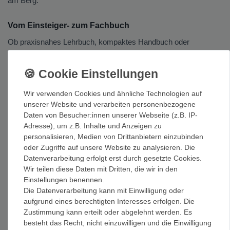
am Berg.
Vom Einsteiger- zum Fachbuch
Ob praxisnahes Lehrbuch, kompaktes Handbuch oder
Trainingsratgeber für mehr Kraft und Technik – du wählst
zwischen Einsteiger-Titeln und Fachliteratur für Fortgeschrittene.
Unser Tipp
Wir verwenden Cookies und ähnliche Technologien auf
unserer Website und verarbeiten personenbezogene
Greif zu einem aktuellen Standardwerk und kombiniere die
Daten von Besucher:innen unserer Webseite (z.B. IP-
Theorie mit einem Kurs oder einer bergerfahrenen Begleitung.
Adresse), um z.B. Inhalte und Anzeigen zu
So sitzt jeder Handgriff dort, wo es zählt – am Fels und im
personalisieren, Medien von Drittanbietern einzubinden
Gelände.
oder Zugriffe auf unsere Website zu analysieren. Die
Datenverarbeitung erfolgt erst durch gesetzte Cookies.
Wir teilen diese Daten mit Dritten, die wir in den
Weitere Führer & Literatur
Einstellungen benennen.
Ergänzend dazu gibt es
Eiskletterführer
,
Hochtourenführer
,
Die Datenverarbeitung kann mit Einwilligung oder
aufgrund eines berechtigten Interesses erfolgen. Die
Wandern, Trekking
und
Fernreisen
. Ausrüstung zum Üben
Zustimmung kann erteilt oder abgelehnt werden. Es
findest du bei
Petzl
und
Edelrid
.
besteht das Recht, nicht einzuwilligen und die Einwilligung