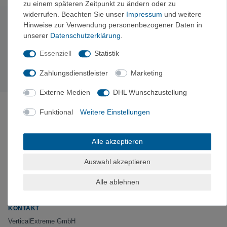
zu einem späteren Zeitpunkt zu ändern oder zu
widerrufen. Beachten Sie unser
Impressum
und weitere
Hinweise zur Verwendung personenbezogener Daten in
Newsletter abonnieren
unserer
Daten­schutz­erklärung
.
Exklusive Angebote & Tipps vom Berg – kein Spam,
jederzeit abbestellbar.
Essenziell
Statistik
Jetzt anmelden →
Zahlungsdienstleister
Marketing
Externe Medien
DHL Wunschzustellung
ÜBER VERTICALEXTREME
Funktional
Weitere Einstellungen
VerticalExtreme ist ein von Bergsportlern kuratierter
Kletter-, Bergsport- und Outdoor-Shop aus
Holzkirchen bei München – online und im
Alle akzeptieren
Ladengeschäft. Ausrüstung am Fels getestet, faire
Preise mit ausgewiesenem UVP-Vergleich.
Auswahl akzeptieren
„Von Bergsportlern kuratiert. Am Fels getestet.“
Alle ablehnen
Instagram
Facebook
KONTAKT
VerticalExtreme GmbH