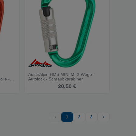
AustriAlpin HMS MINI.MI 2-Wege-
lle -
Autolock - Schraubkarabiner
20,50 €
1
2
3