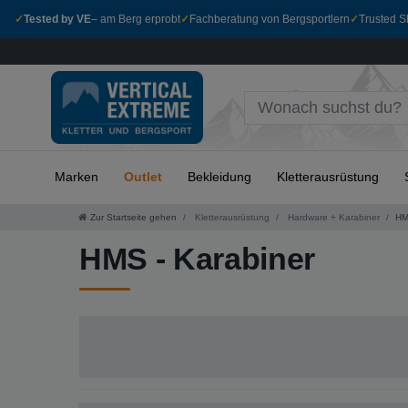
✓
Tested by VE
– am Berg erprobt
✓
Fachberatung von Bergsportlern
✓
Trusted Sh
Marken
Outlet
Bekleidung
Kletterausrüstung
Zur Startseite gehen
Kletterausrüstung
Hardware + Karabiner
HM
HMS - Karabiner