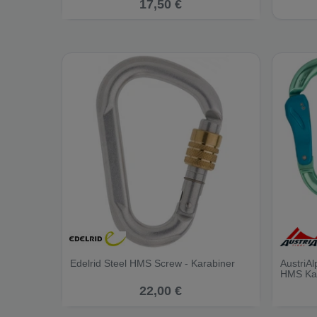
17,50 €
Edelrid Steel HMS Screw - Karabiner
AustriA
HMS Kar
22,00 €