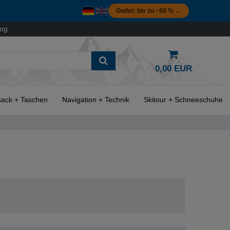
Outlet: bis zu −50 % →
log
0,00 EUR
ack + Taschen
Navigation + Technik
Skitour + Schneeschuhe