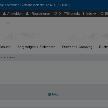
ops zertifiziert
✓
Versandkostenfrei ab 60 € (AT 100 €)
Anmelden
Registrieren
0
Kontakt
Info
B
Schuhe
Bergsteigen + Eisklettern
Outdoor + Camping
Rucks
S - Karabiner
Filter