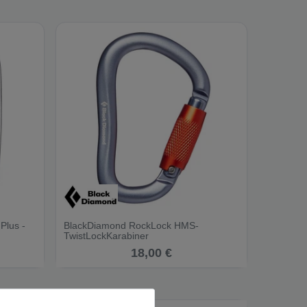
Plus -
BlackDiamond RockLock HMS-
TwistLockKarabiner
18,00 €