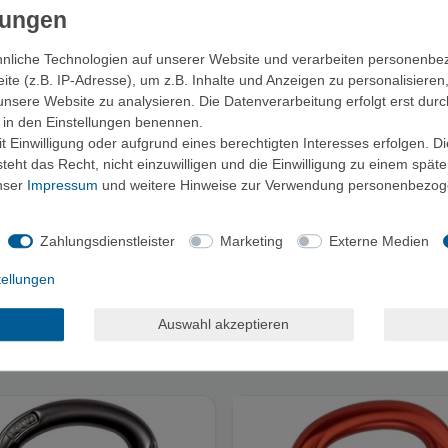
nliche Technologien auf unserer Website und verarbeiten personenb
e (z.B. IP-Adresse), um z.B. Inhalte und Anzeigen zu personalisieren
unsere Website zu analysieren. Die Datenverarbeitung erfolgt erst durc
ir in den Einstellungen benennen.
 Einwilligung oder aufgrund eines berechtigten Interesses erfolgen. D
eht das Recht, nicht einzuwilligen und die Einwilligung zu einem spät
unser
Impressum
und weitere Hinweise zur Verwendung personenbezog
Zahlungsdienstleister
Marketing
Externe Medien
tellungen
HMS Black Edition - HMS
AustriAlpin HMS RONDO 2-Weg
er
Autolock - Schraubkarabiner
Auswahl akzeptieren
ab 12,50 €
20,50 €