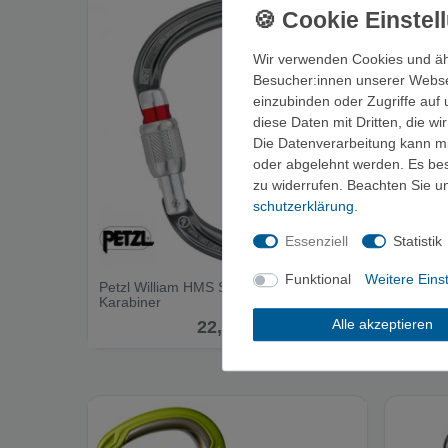
Wir verwenden Cookies und äh
Besucher:innen unserer Webseit
einzubinden oder Zugriffe auf 
diese Daten mit Dritten, die w
Die Datenverarbeitung kann mit
oder abgelehnt werden. Es best
zu widerrufen. Beachten Sie 
schutz­erklärung
.
Essenziell
Statistik
Funktional
Weitere Eins
Petzl William HMS Screw-Lock -
Aliens 
Karabiner
Karabin
Alle akzeptieren
22,00 €