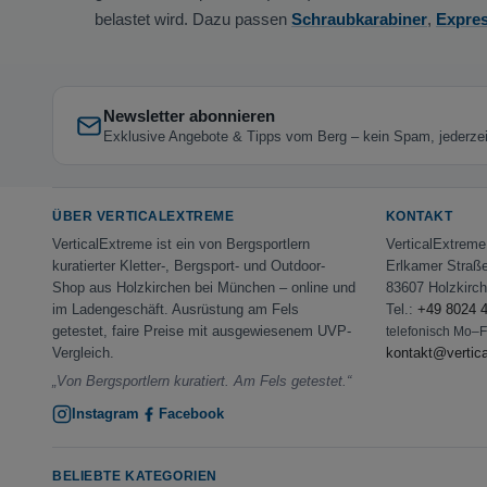
belastet wird. Dazu passen
Schraubkarabiner
,
Expres
Newsletter abonnieren
Exklusive Angebote & Tipps vom Berg – kein Spam, jederzeit
ÜBER VERTICALEXTREME
KONTAKT
VerticalExtreme ist ein von Bergsportlern
VerticalExtrem
kuratierter Kletter-, Bergsport- und Outdoor-
Erlkamer Straß
Shop aus Holzkirchen bei München – online und
83607 Holzkirc
im Ladengeschäft. Ausrüstung am Fels
Tel.:
+49 8024 
getestet, faire Preise mit ausgewiesenem UVP-
telefonisch Mo–
Vergleich.
kontakt@vertic
„Von Bergsportlern kuratiert. Am Fels getestet.“
Instagram
Facebook
BELIEBTE KATEGORIEN