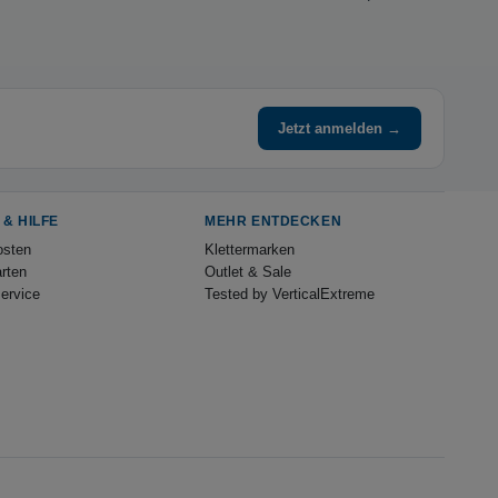
Jetzt anmelden →
 & HILFE
MEHR ENTDECKEN
osten
Klettermarken
rten
Outlet & Sale
ervice
Tested by VerticalExtreme