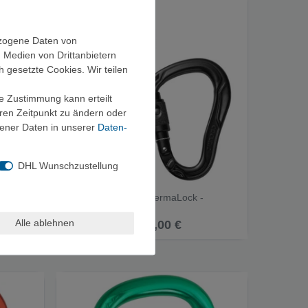
ezogene Daten von
, Medien von Drittanbietern
h gesetzte Cookies. Wir teilen
ie Zustimmung kann erteilt
eren Zeitpunkt zu ändern oder
ener Daten in unserer
Daten­
DHL Wunschzustellung
e-
Edelrid HMS Bullet PermaLock -
Karabiner
Alle ablehnen
ab 26,00 €