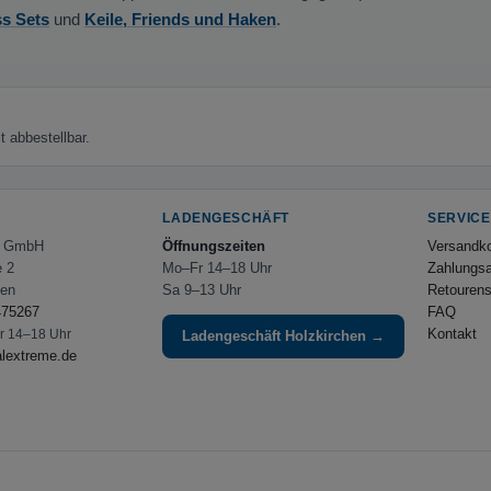
s Sets
und
Keile, Friends und Haken
.
 abbestellbar.
LADENGESCHÄFT
SERVICE
e GmbH
Öffnungszeiten
Versandk
e 2
Mo–Fr 14–18 Uhr
Zahlungsa
hen
Sa 9–13 Uhr
Retourens
475267
FAQ
Kontakt
Fr 14–18 Uhr
Ladengeschäft Holzkirchen →
alextreme.de