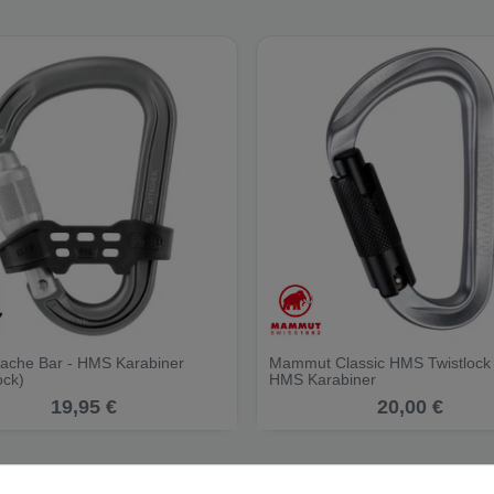
ttache Bar - HMS Karabiner
Mammut Classic HMS Twistlock 
ock)
HMS Karabiner
19,95 €
20,00 €