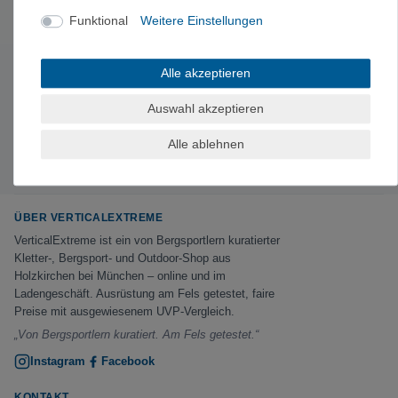
unterwegs bieten
Mammut
und
Ortovox
.
Funktional
Weitere Einstellungen
Alle akzeptieren
Newsletter abonnieren
Exklusive Angebote & Tipps vom Berg – kein Spam,
Auswahl akzeptieren
jederzeit abbestellbar.
Alle ablehnen
Jetzt anmelden →
ÜBER VERTICALEXTREME
VerticalExtreme ist ein von Bergsportlern kuratierter
Kletter-, Bergsport- und Outdoor-Shop aus
Holzkirchen bei München – online und im
Ladengeschäft. Ausrüstung am Fels getestet, faire
Preise mit ausgewiesenem UVP-Vergleich.
„Von Bergsportlern kuratiert. Am Fels getestet.“
Instagram
Facebook
KONTAKT