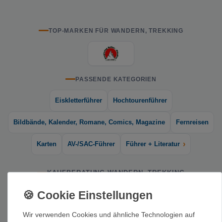
TOP-MARKEN FÜR WANDERN, TREKKING
PASSENDE KATEGORIEN
Eiskletterführer
Hochtourenführer
Bildbände, Kalender, Romane, Comics, Magazine
Fernreisen
›
Karten
AV-/SAC-Führer
Führer + Literatur
KAUFBERATUNG WANDERN, TREKKING
Hier findest du Wanderführer, Trekkingführer und Tourenbücher
für Tagestouren, Mehrtagestrekkings und Weitwanderwege –
Wir verwenden Cookies und ähnliche Technologien auf
von den Alpen bis zu Fernreisezielen. Dazu zählen