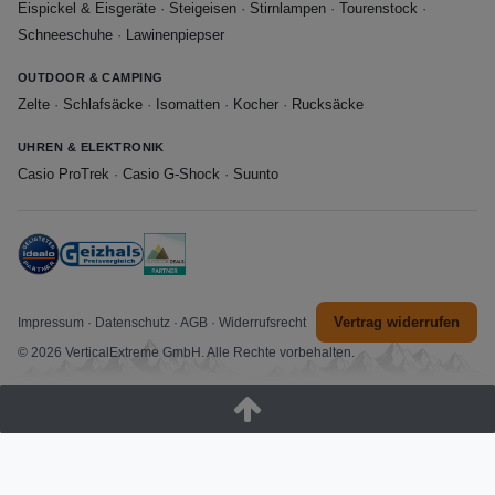
Eispickel & Eisgeräte
·
Steigeisen
·
Stirnlampen
·
Tourenstock
·
Schneeschuhe
·
Lawinenpiepser
OUTDOOR & CAMPING
Zelte
·
Schlafsäcke
·
Isomatten
·
Kocher
·
Rucksäcke
UHREN & ELEKTRONIK
Casio ProTrek
·
Casio G-Shock
·
Suunto
Vertrag widerrufen
Impressum
·
Datenschutz
·
AGB
·
Widerrufsrecht
© 2026 VerticalExtreme GmbH. Alle Rechte vorbehalten.