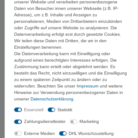
unserer Website und verarbeiten personenbezogene
Routenbeschreibungen, Topos, Wanderkarten sowie Hütten-
Daten von Besucher:innen unserer Webseite (z.B. IP-
und Etappenführer mit Höhenprofilen und GPS-Daten.
Adresse), um z.B. Inhalte und Anzeigen zu
personalisieren, Medien von Drittanbietern einzubinden
Planung mit der richtigen Literatur
oder Zugriffe auf unsere Website zu analysieren. Die
Datenverarbeitung erfolgt erst durch gesetzte Cookies.
Ob gemütliche Talwanderung, alpine Hüttentour oder
Wir teilen diese Daten mit Dritten, die wir in den
anspruchsvolles Trekking: Mit der passenden Literatur planst du
Einstellungen benennen.
Etappen, Schwierigkeit und Verpflegung sicher im Voraus. Achte
Die Datenverarbeitung kann mit Einwilligung oder
auf das Erscheinungsjahr und die Region, damit Wegfreigaben
aufgrund eines berechtigten Interesses erfolgen. Die
Zustimmung kann erteilt oder abgelehnt werden. Es
und Hüttendaten aktuell sind.
besteht das Recht, nicht einzuwilligen und die Einwilligung
zu einem späteren Zeitpunkt zu ändern oder zu
Unser Tipp
widerrufen. Beachten Sie unser
Impressum
und weitere
Du bist unsicher? Frag uns – wir helfen dir gern, den richtigen
Hinweise zur Verwendung personenbezogener Daten in
unserer
Daten­schutz­erklärung
.
Führer für dein Ziel und dein Können zu finden.
Essenziell
Statistik
Weitere Führer & Literatur
Zahlungsdienstleister
Marketing
Ebenfalls interessant:
Eiskletterführer
,
Hochtourenführer
,
Fernreisen
und
AV-/SAC-Führer
. Passende Ausrüstung für
Externe Medien
DHL Wunschzustellung