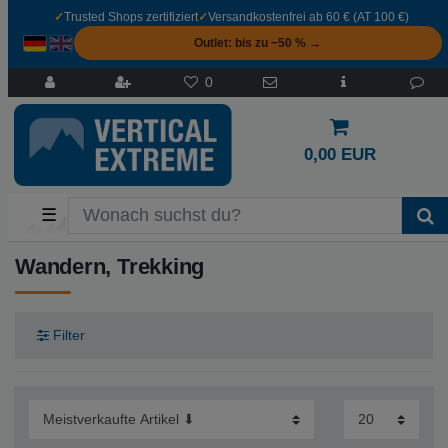
✓
Trusted Shops zertifiziert
✓
Versandkostenfrei ab 60 € (AT 100 €)
Outlet: bis zu −50 % →
0
0,00 EUR
☰
Wandern, Trekking
Filter