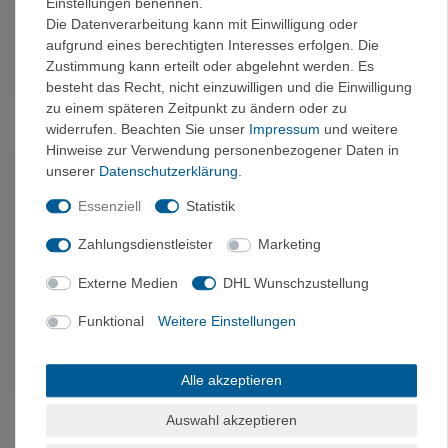
Einstellungen benennen.
Die Datenverarbeitung kann mit Einwilligung oder
Edelrid Axiom Slider -
Edelrid Oval Power
aufgrund eines berechtigten Interesses erfolgen. Die
Karabiner-Rolle
2500 Triple - Karabiner
Zustimmung kann erteilt oder abgelehnt werden. Es
45,00 €
18,00 €
besteht das Recht, nicht einzuwilligen und die Einwilligung
zu einem späteren Zeitpunkt zu ändern oder zu
widerrufen. Beachten Sie unser
Impressum
und weitere
Hinweise zur Verwendung personenbezogener Daten in
unserer
Daten­schutz­erklärung
.
Essenziell
Statistik
Zahlungsdienstleister
Marketing
Externe Medien
DHL Wunschzustellung
Funktional
Weitere Einstellungen
Grivel K1N ALPHA -
Grivel K18T -
Schraubkarabiner (D-
Schraubkarabiner
Form)
(Twist-Lock)
15,00 €
25,00 €
Alle akzeptieren
Auswahl akzeptieren