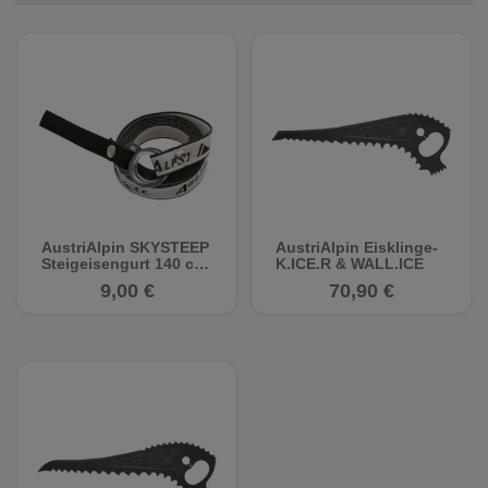
AustriAlpin SKYSTEEP
AustriAlpin Eisklinge-
Steigeisengurt 140 cm
K.ICE.R & WALL.ICE
schwarz-weiss -
9,00 €
70,90 €
Ersatzgurtband