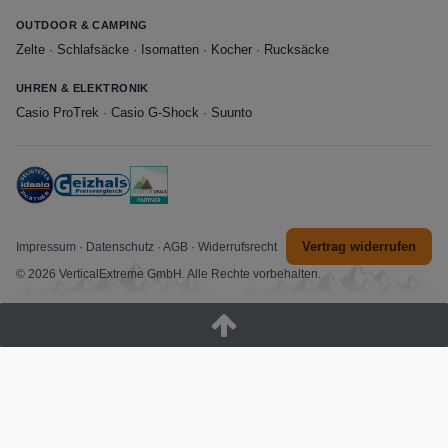
OUTDOOR & CAMPING
Zelte
·
Schlafsäcke
·
Isomatten
·
Kocher
·
Rucksäcke
UHREN & ELEKTRONIK
Casio ProTrek
·
Casio G-Shock
·
Suunto
Vertrag widerrufen
Impressum
·
Datenschutz
·
AGB
·
Widerrufsrecht
© 2026 VerticalExtreme GmbH. Alle Rechte vorbehalten.