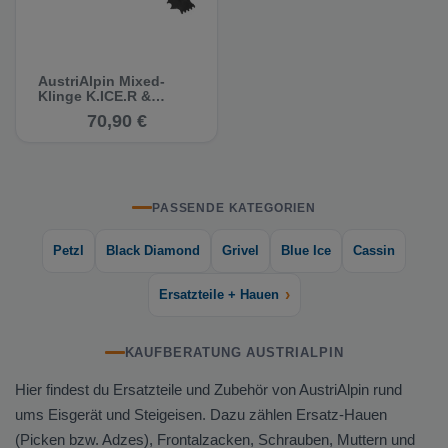
AustriAlpin Mixed-
Klinge K.ICE.R &
WALL.ICE
70,90 €
PASSENDE KATEGORIEN
Petzl
Black Diamond
Grivel
Blue Ice
Cassin
›
Ersatzteile + Hauen
KAUFBERATUNG AUSTRIALPIN
Hier findest du Ersatzteile und Zubehör von AustriAlpin rund
ums Eisgerät und Steigeisen. Dazu zählen Ersatz-Hauen
(Picken bzw. Adzes), Frontalzacken, Schrauben, Muttern und