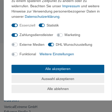
zu einem späteren Zeitpunkt zu ändern oder zu
widerrufen. Beachten Sie unser
Impressum
und weitere
Hinweise zur Verwendung personenbezogener Daten in
Newsletter abonnieren
unserer
Daten­schutz­erklärung
.
Exklusive Angebote & Tipps vom Berg – kein Spam,
jederzeit abbestellbar.
Essenziell
Statistik
Jetzt anmelden →
Zahlungsdienstleister
Marketing
Externe Medien
DHL Wunschzustellung
ÜBER VERTICALEXTREME
Funktional
Weitere Einstellungen
VerticalExtreme ist ein von Bergsportlern kuratierter
Kletter-, Bergsport- und Outdoor-Shop aus
Holzkirchen bei München – online und im
Alle akzeptieren
Ladengeschäft. Ausrüstung am Fels getestet, faire
Preise mit ausgewiesenem UVP-Vergleich.
Auswahl akzeptieren
„Von Bergsportlern kuratiert. Am Fels getestet.“
Alle ablehnen
Instagram
Facebook
KONTAKT
VerticalExtreme GmbH
Erlkamer Straße 2