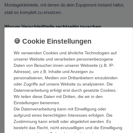
Montagekleinteile, mit denen du dein Equipment instand hältst,
statt es komplett zu ersetzen.
Warum Verschleißteile rechtzeitig tauschen
Solche Verschleißteile sind beim Klettern in Eis und Mixed
ständig im Einsatz und stumpfen mit der Zeit ab – rechtzeitig
getauscht, bleibt dein Werkzeug zuverlässig und sicher.
Wir verwenden Cookies und ähnliche Technologien auf
unserer Website und verarbeiten personenbezogene
Daten von Besucher:innen unserer Webseite (z.B. IP-
Unser Tipp
Adresse), um z.B. Inhalte und Anzeigen zu
Achte beim Kauf darauf, dass das Ersatzteil exakt zu deinem
personalisieren, Medien von Drittanbietern einzubinden
Geräte- bzw. Steigeisenmodell passt; bei Unsicherheit hilft dir
oder Zugriffe auf unsere Website zu analysieren. Die
unser Team gern weiter.
Datenverarbeitung erfolgt erst durch gesetzte Cookies.
Wir teilen diese Daten mit Dritten, die wir in den
Einstellungen benennen.
Weitere Ersatzteil-Marken
Die Datenverarbeitung kann mit Einwilligung oder
Ersatzteile und Hauen weiterer Marken findest du in der
aufgrund eines berechtigten Interesses erfolgen. Die
Übersicht
Ersatzteile + Hauen
.
Zustimmung kann erteilt oder abgelehnt werden. Es
besteht das Recht, nicht einzuwilligen und die Einwilligung