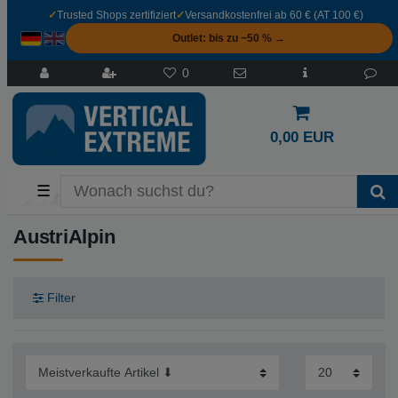
✓
Trusted Shops zertifiziert
✓
Versandkostenfrei ab 60 € (AT 100 €)
Outlet: bis zu −50 % →
0
0,00 EUR
☰
AustriAlpin
Filter