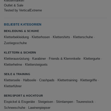
Klettermarken
Outlet & Sale
Tested by VerticalExtreme
BELIEBTE KATEGORIEN
BEKLEIDUNG & SCHUHE
Kletterbekleidung
·
Kletterhosen
·
Klettershirts
·
Kletterschuhe
·
Zustiegsschuhe
KLETTERN & SICHERN
Kletterausrüstung
·
Karabiner
·
Friends & Klemmkeile
·
Klettergurte
·
Kletterhelme
·
Klettersteigsets
SEILE & TRAINING
Kletterseile
·
Halbseile
·
Crashpads
·
Klettertraining
·
Klettergriffe
·
Kletterführer
BERGSPORT & HOCHTOUR
Eispickel & Eisgeräte
·
Steigeisen
·
Stirnlampen
·
Tourenstock
·
Schneeschuhe
·
Lawinenpiepser