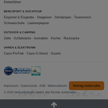
Kletterführer
BERGSPORT & HOCHTOUR
Eispickel & Eisgeräte
·
Steigeisen
·
Stirnlampen
·
Tourenstock
·
Schneeschuhe
·
Lawinenpiepser
OUTDOOR & CAMPING
Zelte
·
Schlafsäcke
·
Isomatten
·
Kocher
·
Rucksäcke
UHREN & ELEKTRONIK
Casio ProTrek
·
Casio G-Shock
·
Suunto
Vertrag widerrufen
Impressum
·
Datenschutz
·
AGB
·
Widerrufsrecht
© 2026 VerticalExtreme GmbH. Alle Rechte vorbehalten.