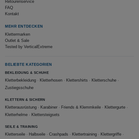
Retourenservice
FAQ
Kontakt
MEHR ENTDECKEN
Klettermarken
Outlet & Sale
Tested by VerticalExtreme
BELIEBTE KATEGORIEN
BEKLEIDUNG & SCHUHE
Kletterbekleidung
·
Kletterhosen
·
Klettershirts
·
Kletterschuhe
·
Zustiegsschuhe
KLETTERN & SICHERN
Kletterausrüstung
·
Karabiner
·
Friends & Klemmkeile
·
Klettergurte
·
Kletterhelme
·
Klettersteigsets
SEILE & TRAINING
Kletterseile
·
Halbseile
·
Crashpads
·
Klettertraining
·
Klettergriffe
·