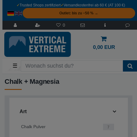
✓
Trusted Shops zertifiziert
✓
Versandkostenfrei ab 60 € (AT 100 €)
Outlet: bis zu −50 % →
0
0,00 EUR
☰
Chalk + Magnesia
Art
Chalk Pulver
7