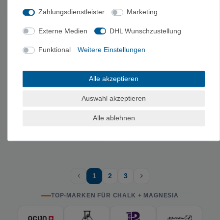
Zahlungsdienstleister
Marketing
Externe Medien
DHL Wunschzustellung
Funktional
Weitere Einstellungen
Alle akzeptieren
Auswahl akzeptieren
Edelrid Liquid Chalk II
Black Diamond Liquid
- 100ml
Black Gold - Liquid
Alle ablehnen
Chalk
8,00 €
25,00 €
1
2
3
TOP-MARKEN FÜR CHALK + MAGNESIA