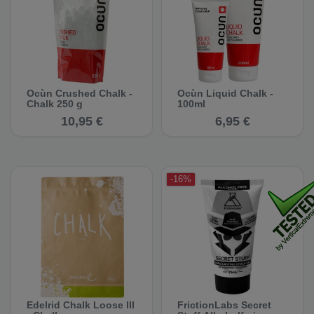
Ocùn Crushed Chalk -
Ocùn Liquid Chalk -
Chalk 250 g
100ml
10,95 €
6,95 €
-16%
Edelrid Chalk Loose III
FrictionLabs Secret