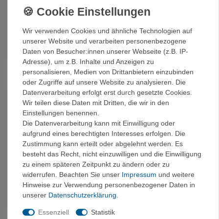
Wir verwenden Cookies und ähnliche Technologien auf
AustriAlpin CHALKER
Ocun Chalk Powder
Liquid Chalk 100 ml -
250 g - Chalk
unserer Website und verarbeiten personenbezogene
Chalk
Daten von Besucher:innen unserer Webseite (z.B. IP-
8,50 €
12,95 €
Adresse), um z.B. Inhalte und Anzeigen zu
personalisieren, Medien von Drittanbietern einzubinden
oder Zugriffe auf unsere Website zu analysieren. Die
Datenverarbeitung erfolgt erst durch gesetzte Cookies.
Wir teilen diese Daten mit Dritten, die wir in den
Einstellungen benennen.
Die Datenverarbeitung kann mit Einwilligung oder
aufgrund eines berechtigten Interesses erfolgen. Die
Zustimmung kann erteilt oder abgelehnt werden. Es
besteht das Recht, nicht einzuwilligen und die Einwilligung
zu einem späteren Zeitpunkt zu ändern oder zu
widerrufen. Beachten Sie unser
Impressum
und weitere
Black Diamond Loose
Metolius Ecoball -
Hinweise zur Verwendung personenbezogener Daten in
Chalk - Chalk
Magnesium Chalkball
unserer
Daten­schutz­erklärung
.
9,00 €
6,60 €
Essenziell
Statistik