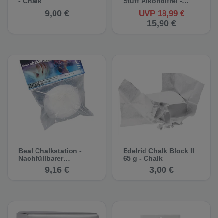
- Chalk
Stuff Alkoholfrei -
Liquid Chalk
9,00 €
UVP 18,99 €
15,90 €
Beal Chalkstation -
Edelrid Chalk Block II
Nachfüllbarer
65 g - Chalk
Chalkball
9,16 €
3,00 €