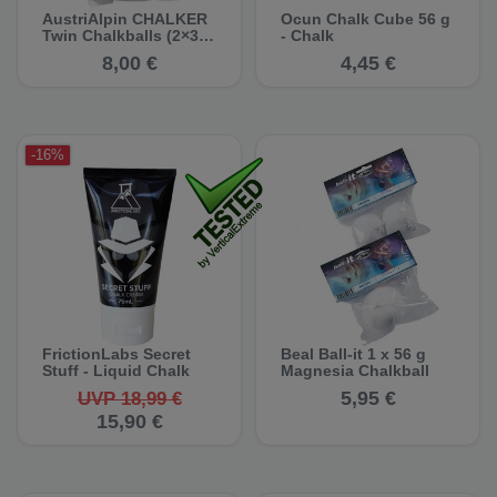
AustriAlpin CHALKER
Ocun Chalk Cube 56 g
Twin Chalkballs (2×35
- Chalk
g) - Chalk
8,00 €
4,45 €
-16%
FrictionLabs Secret
Beal Ball-it 1 x 56 g
Stuff - Liquid Chalk
Magnesia Chalkball
5,95 €
UVP 18,99 €
15,90 €