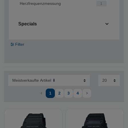
Herzfrequenzmessung
1
Specials
Filter
1
2
3
4