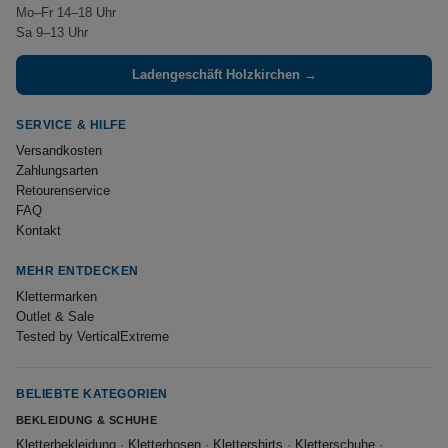
Mo–Fr 14–18 Uhr
Sa 9–13 Uhr
Ladengeschäft Holzkirchen →
SERVICE & HILFE
Versandkosten
Zahlungsarten
Retourenservice
FAQ
Kontakt
MEHR ENTDECKEN
Klettermarken
Outlet & Sale
Tested by VerticalExtreme
BELIEBTE KATEGORIEN
BEKLEIDUNG & SCHUHE
Kletterbekleidung
·
Kletterhosen
·
Klettershirts
·
Kletterschuhe
·