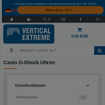
✓
Trusted Shops zertifiziert
✓
Versandkostenfrei ab 60 € (AT 100 €)
Outlet: bis zu −50 % →
0
0,00 EUR
☰
Casio G-Shock Uhren
Grundfunktionen
Fitnesstracker
16