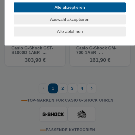
Alle akzeptieren
Auswahl akzeptieren
Alle ablehnen
Casio G-Shock GST-
Casio G-Shock GM-
B1000D-1AER -
700-1AER -
Multifunktionsuhr
Multifunktionsuhr
303,90 €
161,90 €
1
2
3
4
TOP-MARKEN FÜR CASIO G-SHOCK UHREN
PASSENDE KATEGORIEN