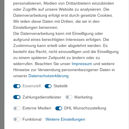
Casio G-Shock (GA-
Casio G-Shock GW-
personalisieren, Medien von Drittanbietern einzubinden
B2100-1A1ER) -
M5610U-1BER -
oder Zugriffe auf unsere Website zu analysieren. Die
Multifunktionsuhr
Multifunktionsuhr
114,90 €
108,90 €
Datenverarbeitung erfolgt erst durch gesetzte Cookies.
Wir teilen diese Daten mit Dritten, die wir in den
Einstellungen benennen.
Die Datenverarbeitung kann mit Einwilligung oder
aufgrund eines berechtigten Interesses erfolgen. Die
Zustimmung kann erteilt oder abgelehnt werden. Es
besteht das Recht, nicht einzuwilligen und die Einwilligung
zu einem späteren Zeitpunkt zu ändern oder zu
widerrufen. Beachten Sie unser
Impressum
und weitere
Hinweise zur Verwendung personenbezogener Daten in
unserer
Daten­schutz­erklärung
.
Essenziell
Statistik
Casio G-Shock (GA-
Casio G-Shock GST-
B2100-1AER) -
B400BB-1AER -
Multifunktionsuhr
Multifunktionsuhr
Zahlungsdienstleister
Marketing
113,95 €
288,90 €
Externe Medien
DHL Wunschzustellung
Funktional
Weitere Einstellungen