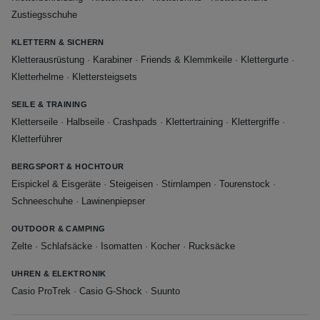
Zustiegsschuhe
KLETTERN & SICHERN
Kletterausrüstung
·
Karabiner
·
Friends & Klemmkeile
·
Klettergurte
·
Kletterhelme
·
Klettersteigsets
SEILE & TRAINING
Kletterseile
·
Halbseile
·
Crashpads
·
Klettertraining
·
Klettergriffe
·
Kletterführer
BERGSPORT & HOCHTOUR
Eispickel & Eisgeräte
·
Steigeisen
·
Stirnlampen
·
Tourenstock
·
Schneeschuhe
·
Lawinenpiepser
OUTDOOR & CAMPING
Zelte
·
Schlafsäcke
·
Isomatten
·
Kocher
·
Rucksäcke
UHREN & ELEKTRONIK
Casio ProTrek
·
Casio G-Shock
·
Suunto