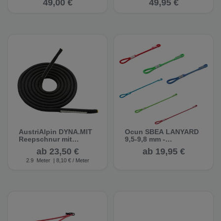
49,00 €
49,95 €
AustriAlpin DYNA.MIT
Ocun SBEA LANYARD
Reepschnur mit
9,5-9,8 mm -
Dyneemakern
Sicherungsschlinge
ab 23,50 €
ab 19,95 €
2.9
Meter
| 8,10 € / Meter