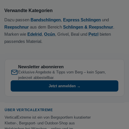
Verwandte Kategorien
Dazu passen
Bandschlingen
,
Express Schlingen
und
Reepschnur
aus dem Bereich
Schlingen & Reepschnur
.
Marken wie
Edelrid
,
Ocún
, Grivel, Beal und
Petzl
bieten
passendes Material.
Newsletter abonnieren
Exklusive Angebote & Tipps vom Berg – kein Spam,
jederzeit abbestellbar.
Jetzt anmelden →
ÜBER VERTICALEXTREME
VerticalExtreme ist ein von Bergsportlern kuratierter
Kletter-, Bergsport- und Outdoor-Shop aus
Holzkirchen bei München – online und im