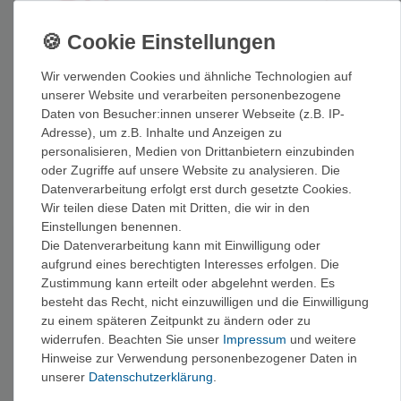
Wir verwenden Cookies und ähnliche Technologien auf
unserer Website und verarbeiten personenbezogene
Daten von Besucher:innen unserer Webseite (z.B. IP-
Ocún SBEA Adjust
Ocun Daisychain BIO-
Adresse), um z.B. Inhalte und Anzeigen zu
Twin 40/20-100cm -
DYN 11 mm -
Sicherungsschlinge
Daisychain
personalisieren, Medien von Drittanbietern einzubinden
ab 49,95 €
ab 20,95 €
oder Zugriffe auf unsere Website zu analysieren. Die
Datenverarbeitung erfolgt erst durch gesetzte Cookies.
Wir teilen diese Daten mit Dritten, die wir in den
Einstellungen benennen.
Die Datenverarbeitung kann mit Einwilligung oder
aufgrund eines berechtigten Interesses erfolgen. Die
Zustimmung kann erteilt oder abgelehnt werden. Es
besteht das Recht, nicht einzuwilligen und die Einwilligung
zu einem späteren Zeitpunkt zu ändern oder zu
widerrufen. Beachten Sie unser
Impressum
und weitere
Hinweise zur Verwendung personenbezogener Daten in
unserer
Daten­schutz­erklärung
.
Petzl Dual Connect
Beal Escaper -