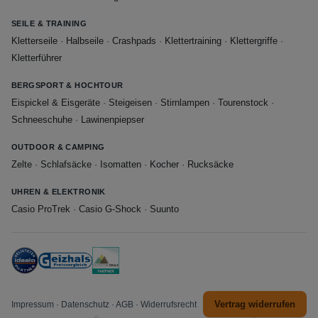
SEILE & TRAINING
Kletterseile
·
Halbseile
·
Crashpads
·
Klettertraining
·
Klettergriffe
·
Kletterführer
BERGSPORT & HOCHTOUR
Eispickel & Eisgeräte
·
Steigeisen
·
Stirnlampen
·
Tourenstock
·
Schneeschuhe
·
Lawinenpiepser
OUTDOOR & CAMPING
Zelte
·
Schlafsäcke
·
Isomatten
·
Kocher
·
Rucksäcke
UHREN & ELEKTRONIK
Casio ProTrek
·
Casio G-Shock
·
Suunto
Vertrag widerrufen
Impressum
·
Datenschutz
·
AGB
·
Widerrufsrecht