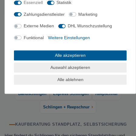
Adjust -
Abseilsystem
Essenziell
Statistik
Standplatzschlinge
60,90 €
54,82 €
Zahlungsdienstleister
Marketing
Externe Medien
DHL Wunschzustellung
TOP-MARKEN FÜR STANDPLATZ, SELBSTSICHERUNG
Funktional
Weitere Einstellungen
Alle akzeptieren
Auswahl akzeptieren
Alle ablehnen
PASSENDE KATEGORIEN
Bandschlingen
Express Schlingen
Reepschnur
›
Schlingen + Reepschnur
KAUFBERATUNG STANDPLATZ, SELBSTSICHERUNG
Hier findest du Schlingen für den sicheren Standplatzbau und