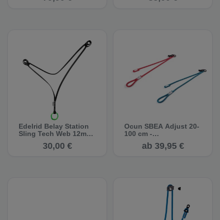
Standplatzschlinge
ge /
Standplatzschlinge
Edelrid Belay Station
Ocun SBEA Adjust 20-
Sling Tech Web 12mm
100 cm -
II - Standplatzschlinge
Sicherungsschlinge
30,00 €
ab 39,95 €