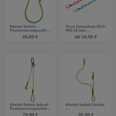
Edelrid Switch -
Ocun Daisychain ECO-
Positionierungsschlin
PES 16 mm -
ge /
Daisychain
25,00 €
ab 16,95 €
Standplatzschlinge
Edelrid Switch Adjust -
Edelrid Switch Double
Positionierungsschlin
-
ge /
Positionierungsschlin
79,90 €
35,00 €