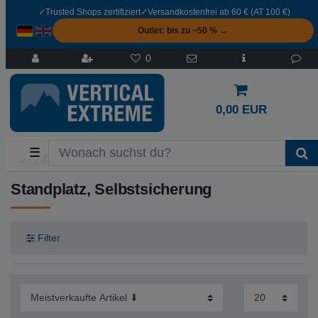
✓
Trusted Shops zertifiziert
✓
Versandkostenfrei ab 60 € (AT 100 €)
Outlet: bis zu −50 % →
0
0,00 EUR
☰
Standplatz, Selbstsicherung
Filter