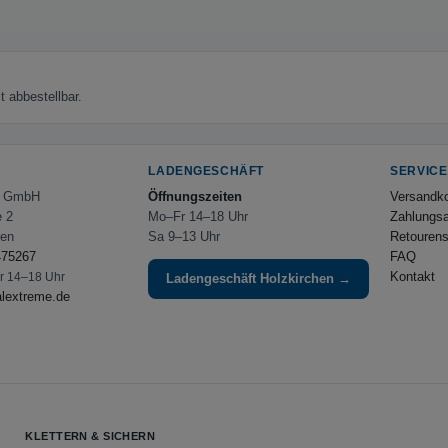
 abbestellbar.
LADENGESCHÄFT
SERVICE
e GmbH
Öffnungszeiten
Versandk
e 2
Mo–Fr 14–18 Uhr
Zahlungsa
hen
Sa 9–13 Uhr
Retourens
475267
FAQ
Kontakt
Fr 14–18 Uhr
Ladengeschäft Holzkirchen →
alextreme.de
KLETTERN & SICHERN