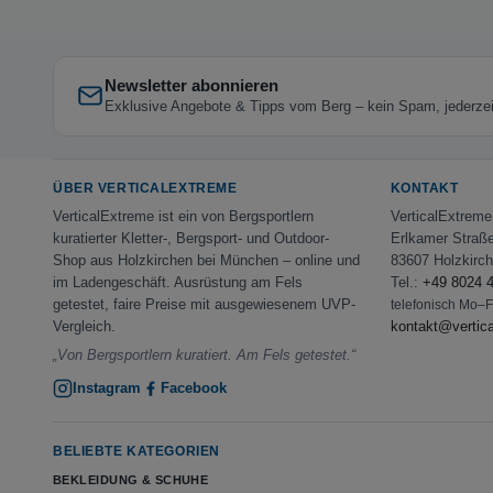
Newsletter abonnieren
Exklusive Angebote & Tipps vom Berg – kein Spam, jederzeit
ÜBER VERTICALEXTREME
KONTAKT
VerticalExtreme ist ein von Bergsportlern
VerticalExtrem
kuratierter Kletter-, Bergsport- und Outdoor-
Erlkamer Straß
Shop aus Holzkirchen bei München – online und
83607 Holzkirc
im Ladengeschäft. Ausrüstung am Fels
Tel.:
+49 8024 
getestet, faire Preise mit ausgewiesenem UVP-
telefonisch Mo–
Vergleich.
kontakt@vertic
„Von Bergsportlern kuratiert. Am Fels getestet.“
Instagram
Facebook
BELIEBTE KATEGORIEN
BEKLEIDUNG & SCHUHE