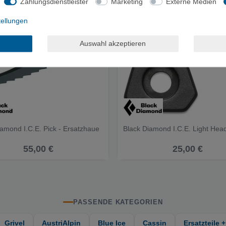
Zahlungsdienstleister
Marketing
Externe Medien
tellungen
Auswahl akzeptieren
iamond I.C.E. Pick - Ersatzhaue
Black Diamond I.C.E. Light Hea
55,00 €
25,00 €
PASSENDE KATEGORIEN
Grivel
AustriAlpin
Blue Ice
Cassin
Ersatzteile 