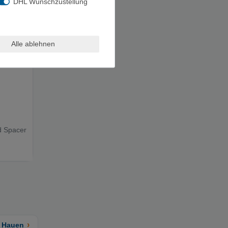
DHL Wunschzustellung
Alle ablehnen
d Spacer
›
+ Hauen