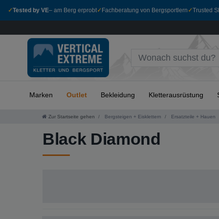
✓
Tested by VE
– am Berg erprobt
✓
Fachberatung von Bergsportlern
✓
Trusted Sh
Marken
Outlet
Bekleidung
Kletterausrüstung
Zur Startseite gehen
Bergsteigen + Eisklettern
Ersatzteile + Hauen
Black Diamond