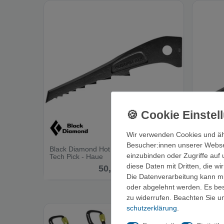
Wir verwenden Cookies und äh
Besucher:innen unserer Webseit
Black Diamond Hot Forged Mountain
Black D
einzubinden oder Zugriffe auf 
Tech Pick - Haue
Pick - 
diese Daten mit Dritten, die w
50,00 €
Die Datenverarbeitung kann mit
oder abgelehnt werden. Es best
zu widerrufen. Beachten Sie 
schutz­erklärung
.