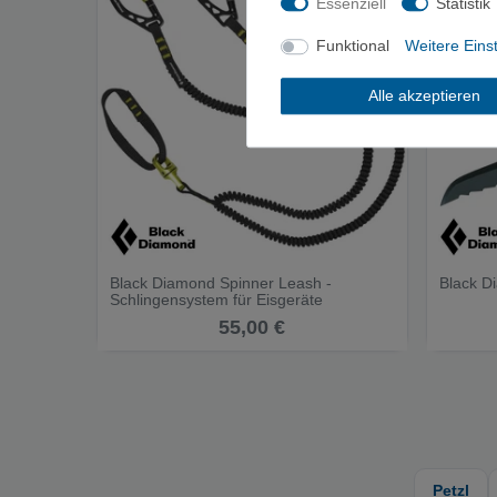
Essenziell
Statistik
Funktional
Weitere Eins
Alle akzeptieren
Black Diamond Spinner Leash -
Black D
Schlingensystem für Eisgeräte
55,00 €
Petzl