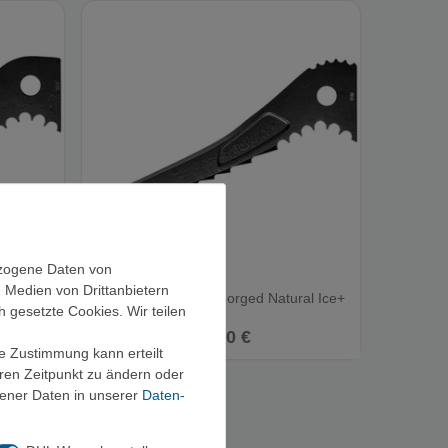
ezogene Daten von
, Medien von Drittanbietern
e Pick -
Black Diamond Hot Forged Natural Ice+
h gesetzte Cookies. Wir teilen
Pick - Haue
50,00 €
ie Zustimmung kann erteilt
eren Zeitpunkt zu ändern oder
ener Daten in unserer
Daten­