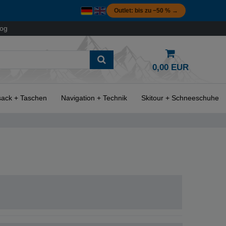
Outlet: bis zu −50 % →
log
0,00 EUR
ack + Taschen
Navigation + Technik
Skitour + Schneeschuhe