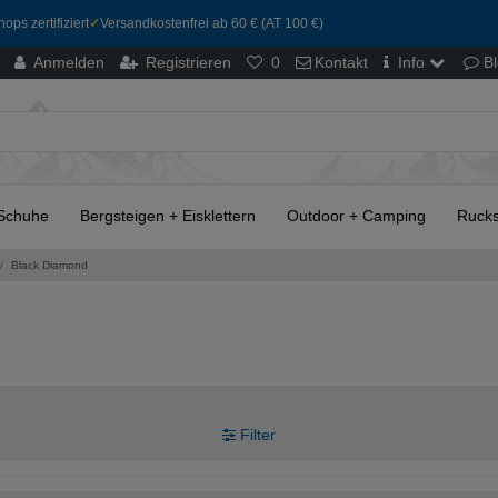
ops zertifiziert
✓
Versandkostenfrei ab 60 € (AT 100 €)
Anmelden
Registrieren
0
Kontakt
Info
B
Schuhe
Bergsteigen + Eisklettern
Outdoor + Camping
Rucks
Black Diamond
Filter