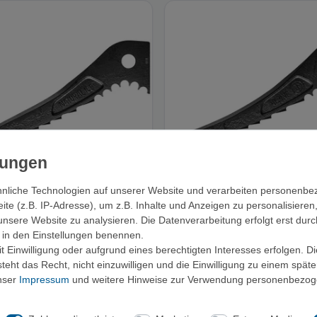
nliche Technologien auf unserer Website und verarbeiten personenb
e (z.B. IP-Adresse), um z.B. Inhalte und Anzeigen zu personalisieren
iamond Hot Forged Natural Ice
Black Diamond Hot Forged Alpin
unsere Website zu analysieren. Die Datenverarbeitung erfolgt erst durc
Haue
Haue
ir in den Einstellungen benennen.
50,00 €
50,00 €
 Einwilligung oder aufgrund eines berechtigten Interesses erfolgen. D
eht das Recht, nicht einzuwilligen und die Einwilligung zu einem spät
unser
Impressum
und weitere Hinweise zur Verwendung personenbezog