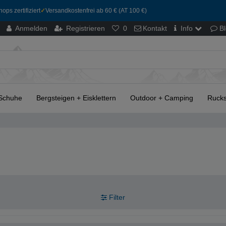
ops zertifiziert
✓
Versandkostenfrei ab 60 € (AT 100 €)
Anmelden
Registrieren
0
Kontakt
Info
B
Schuhe
Bergsteigen + Eisklettern
Outdoor + Camping
Rucks
Filter