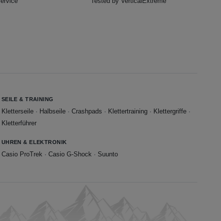
ervice
Tested by VerticalExtreme
SEILE & TRAINING
Kletterseile
·
Halbseile
·
Crashpads
·
Klettertraining
·
Klettergriffe
·
Kletterführer
UHREN & ELEKTRONIK
Casio ProTrek
·
Casio G-Shock
·
Suunto