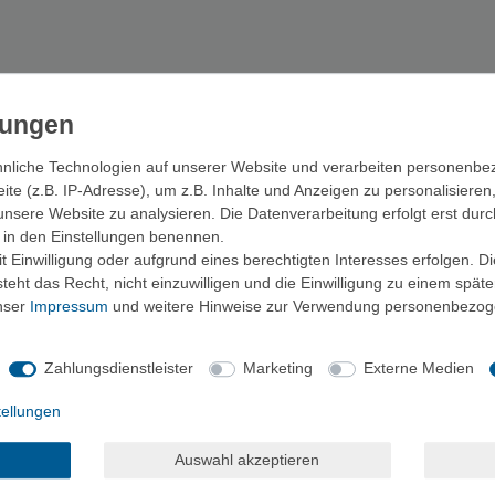
TOP-MARKEN FÜR SÄGEN
nliche Technologien auf unserer Website und verarbeiten personenb
e (z.B. IP-Adresse), um z.B. Inhalte und Anzeigen zu personalisieren
PASSENDE KATEGORIEN
unsere Website zu analysieren. Die Datenverarbeitung erfolgt erst durc
ir in den Einstellungen benennen.
›
Spaten
Macheten
Äxte
Survival
 Einwilligung oder aufgrund eines berechtigten Interesses erfolgen. D
eht das Recht, nicht einzuwilligen und die Einwilligung zu einem spät
unser
Impressum
und weitere Hinweise zur Verwendung personenbezog
KAUFBERATUNG SÄGEN
hcraft und unterwegs – vom platzsparenden Werkzeug bis zur robusten
Zahlungsdienstleister
Marketing
Externe Medien
all durch Geäst zu arbeiten.
tellungen
Auswahl akzeptieren
lsägen, dazu Drahtsägen und Kettensägen für minimales Gewicht im