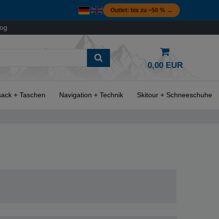
Outlet: bis zu −50 % →
log
0,00 EUR
ack + Taschen
Navigation + Technik
Skitour + Schneeschuhe