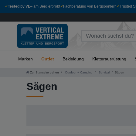
✓
Tested by VE
– am Berg erprobt
✓
Fachberatung von Bergsportlern
✓
Trusted Sh
Marken
Outlet
Bekleidung
Kletterausrüstung
Zur Startseite gehen
Outdoor + Camping
Survival
Sägen
Sägen