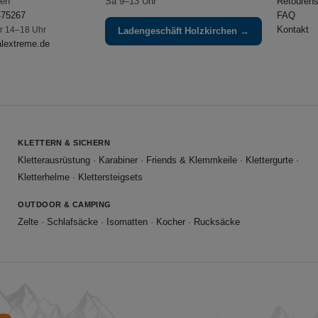
hen
Sa 9–13 Uhr
Retourens
475267
FAQ
Kontakt
Fr 14–18 Uhr
Ladengeschäft Holzkirchen →
alextreme.de
KLETTERN & SICHERN
Kletterausrüstung
·
Karabiner
·
Friends & Klemmkeile
·
Klettergurte
·
Kletterhelme
·
Klettersteigsets
OUTDOOR & CAMPING
Zelte
·
Schlafsäcke
·
Isomatten
·
Kocher
·
Rucksäcke