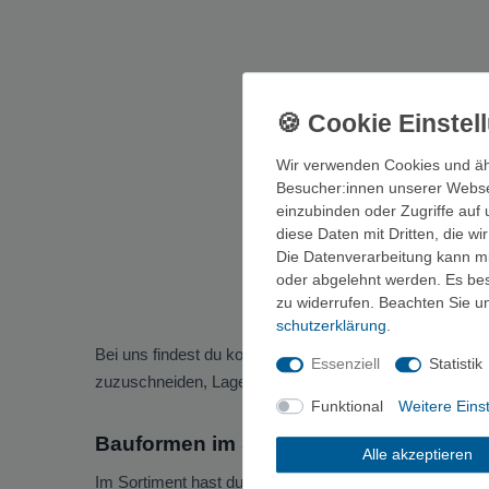
Wir verwenden Cookies und äh
Besucher:innen unserer Webseit
einzubinden oder Zugriffe auf 
diese Daten mit Dritten, die w
Die Datenverarbeitung kann mit
oder abgelehnt werden. Es best
zu widerrufen. Beachten Sie 
schutz­erklärung
.
Bei uns findest du kompakte Sägen fürs Lager, für Bus
Essenziell
Statistik
zuzuschneiden, Lagerbau zu erledigen oder dich im Notf
Funktional
Weitere Eins
Bauformen im Sortiment
Alle akzeptieren
Im Sortiment hast du Klappsägen, Faltsägen und Büge