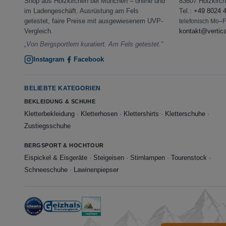
Shop aus Holzkirchen bei München – online und
83607 Holzkirc
im Ladengeschäft. Ausrüstung am Fels
Tel.:
+49 8024 
getestet, faire Preise mit ausgewiesenem UVP-
telefonisch Mo–
Vergleich.
kontakt@vertic
„Von Bergsportlern kuratiert. Am Fels getestet.“
Instagram
Facebook
BELIEBTE KATEGORIEN
BEKLEIDUNG & SCHUHE
Kletterbekleidung
·
Kletterhosen
·
Klettershirts
·
Kletterschuhe
·
Zustiegsschuhe
BERGSPORT & HOCHTOUR
Eispickel & Eisgeräte
·
Steigeisen
·
Stirnlampen
·
Tourenstock
·
Schneeschuhe
·
Lawinenpiepser