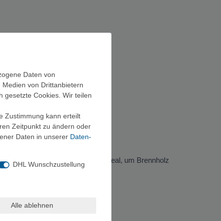
ezogene Daten von
, Medien von Drittanbietern
h gesetzte Cookies. Wir teilen
ie Zustimmung kann erteilt
eren Zeitpunkt zu ändern oder
ener Daten in unserer
Daten­
 Begleitung für längere Touren. Ideal, um Brennholz
DHL Wunschzustellung
Alle ablehnen
 Rucksack.