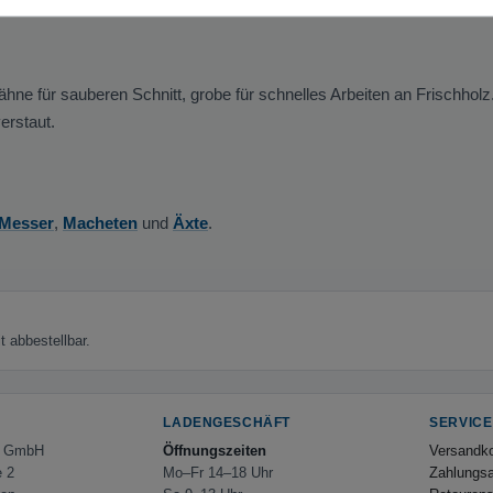
ne für sauberen Schnitt, grobe für schnelles Arbeiten an Frischholz
erstaut.
Messer
,
Macheten
und
Äxte
.
 abbestellbar.
LADENGESCHÄFT
SERVICE
e GmbH
Öffnungszeiten
Versandk
e 2
Mo–Fr 14–18 Uhr
Zahlungsa