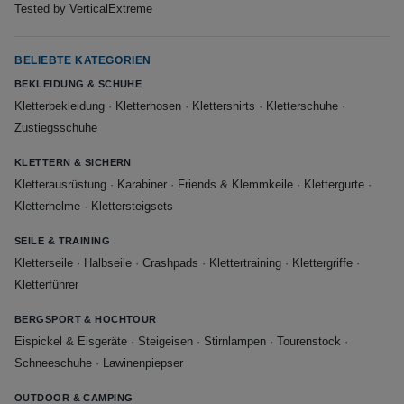
Tested by VerticalExtreme
BELIEBTE KATEGORIEN
BEKLEIDUNG & SCHUHE
Kletterbekleidung
·
Kletterhosen
·
Klettershirts
·
Kletterschuhe
·
Zustiegsschuhe
KLETTERN & SICHERN
Kletterausrüstung
·
Karabiner
·
Friends & Klemmkeile
·
Klettergurte
·
Kletterhelme
·
Klettersteigsets
SEILE & TRAINING
Kletterseile
·
Halbseile
·
Crashpads
·
Klettertraining
·
Klettergriffe
·
Kletterführer
BERGSPORT & HOCHTOUR
Eispickel & Eisgeräte
·
Steigeisen
·
Stirnlampen
·
Tourenstock
·
Schneeschuhe
·
Lawinenpiepser
OUTDOOR & CAMPING