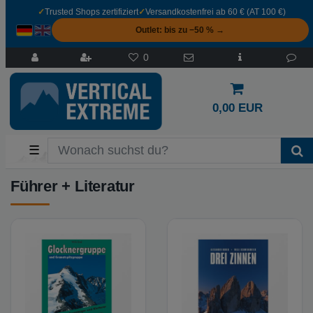
✓
Trusted Shops zertifiziert
✓
Versandkostenfrei ab 60 € (AT 100 €)
Outlet: bis zu −50 % →
0
0,00 EUR
☰
Führer + Literatur