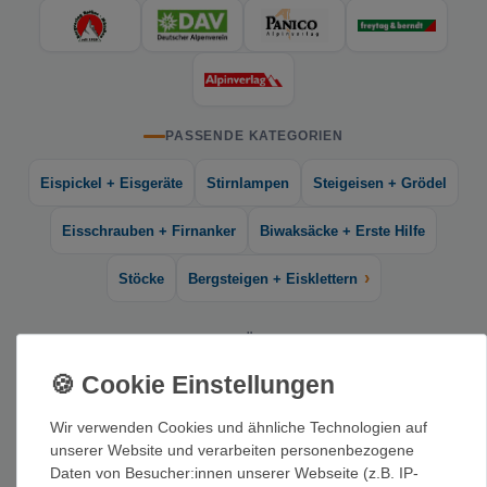
PASSENDE KATEGORIEN
Eispickel + Eisgeräte
Stirnlampen
Steigeisen + Grödel
Eisschrauben + Firnanker
Biwaksäcke + Erste Hilfe
›
Stöcke
Bergsteigen + Eisklettern
KAUFBERATUNG FÜHRER + LITERATUR
Gute Tourenliteratur ist der erste Schritt zu einem gelungenen
Bergerlebnis. Bei VerticalExtreme findest du Führer und Bücher
Wir verwenden Cookies und ähnliche Technologien auf
für Hochtour, Eisklettern, Wandern und Fernreisen.
unserer Website und verarbeiten personenbezogene
Daten von Besucher:innen unserer Webseite (z.B. IP-