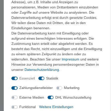
Führer für Hochtour, Eis und Wanderung
Adresse), um z.B. Inhalte und Anzeigen zu
personalisieren, Medien von Drittanbietern einzubinden
Vom
Hochtourenführer
und
Eiskletterführer
über
Wander- &
oder Zugriffe auf unsere Website zu analysieren. Die
Trekkingführer
und
Fernreise-Literatur
bis zu
AV- & SAC-
Datenverarbeitung erfolgt erst durch gesetzte Cookies.
Führern
ist die Auswahl breit gefächert.
Wir teilen diese Daten mit Dritten, die wir in den
Einstellungen benennen.
Lehrschriften, Bildbände und Magazine
Die Datenverarbeitung kann mit Einwilligung oder
aufgrund eines berechtigten Interesses erfolgen. Die
Dazu
Lehrschriften & Ratgeber
für Technik und Sicherheit
Zustimmung kann erteilt oder abgelehnt werden. Es
sowie
Bildbände, Kalender & Magazine
zum Träumen und
besteht das Recht, nicht einzuwilligen und die Einwilligung
Schmökern.
zu einem späteren Zeitpunkt zu ändern oder zu
widerrufen. Beachten Sie unser
Impressum
und weitere
Hinweise zur Verwendung personenbezogener Daten in
Passend zur Tourenplanung
unserer
Daten­schutz­erklärung
.
Wer sich mit Führerliteratur auf die nächste Tour vorbereitet,
Essenziell
Statistik
findet bei uns auch
Steigeisen & Grödel
,
Ferngläser
zur
Routenbeobachtung und
Biwaksäcke & Erste Hilfe
für den
Zahlungsdienstleister
Marketing
Notfall unterwegs.
Externe Medien
DHL Wunschzustellung
Funktional
Weitere Einstellungen