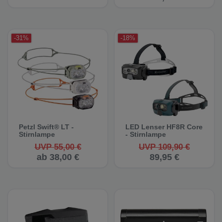
-31%
-18%
Petzl Swift® LT -
LED Lenser HF8R Core
Stirnlampe
- Stirnlampe
UVP 55,00 €
UVP 109,90 €
ab 38,00 €
89,95 €