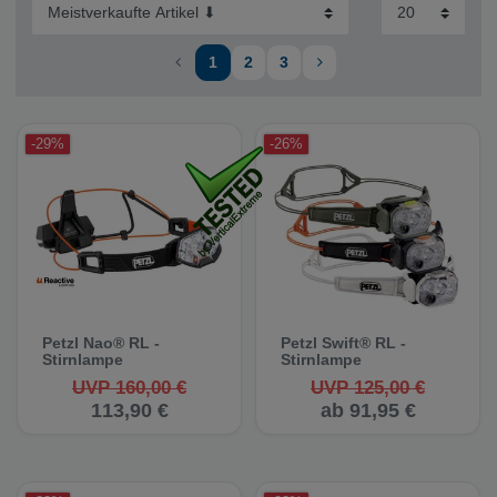
1
2
3
-29%
-26%
Petzl Nao® RL -
Petzl Swift® RL -
Stirnlampe
Stirnlampe
UVP 160,00 €
UVP 125,00 €
113,90 €
ab 91,95 €