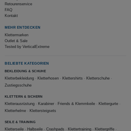
Retourenservice
FAQ
Kontakt
MEHR ENTDECKEN
Klettermarken
Outlet & Sale
Tested by VerticalExtreme
BELIEBTE KATEGORIEN
BEKLEIDUNG & SCHUHE
Kletterbekleidung
·
Kletterhosen
·
Klettershirts
·
Kletterschuhe
·
Zustiegsschuhe
KLETTERN & SICHERN
Kletterausrüstung
·
Karabiner
·
Friends & Klemmkeile
·
Klettergurte
·
Kletterhelme
·
Klettersteigsets
SEILE & TRAINING
Kletterseile
·
Halbseile
·
Crashpads
·
Klettertraining
·
Klettergriffe
·