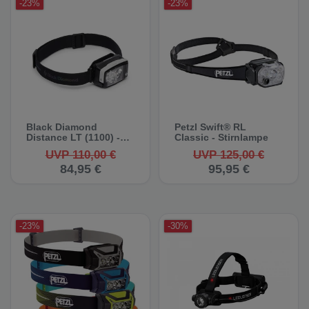
-23%
-23%
Black Diamond
Petzl Swift® RL
Distance LT (1100) -
Classic - Stirnlampe
Stirnlampe
UVP 110,00 €
UVP 125,00 €
84,95 €
95,95 €
-23%
-30%