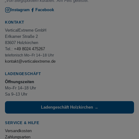
„Von Bergsportlern kuratiert. Am Fels getestet.“
Instagram
Facebook
KONTAKT
VerticalExtreme GmbH
Erlkamer Straße 2
83607 Holzkirchen
Tel.:
+49 8024 475267
telefonisch Mo–Fr 14–18 Uhr
kontakt@verticalextreme.de
LADENGESCHÄFT
Öffnungszeiten
Mo–Fr 14–18 Uhr
Sa 9–13 Uhr
Ladengeschäft Holzkirchen →
SERVICE & HILFE
Versandkosten
Zahlungsarten