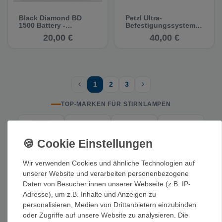
Black Diamond BD
Petzl Ultra-
1500 Battery -
Befestigungssystem
Ersatzakku
für Fahrradlenker
20,00 €
40,00 €
1
2
3
TOP-MARKEN FÜR STIRNLAMPEN
Wir verwenden Cookies und ähnliche Technologien auf
unserer Website und verarbeiten personenbezogene
PASSENDE KATEGORIEN
Daten von Besucher:innen unserer Webseite (z.B. IP-
Adresse), um z.B. Inhalte und Anzeigen zu
Eispickel + Eisgeräte
Steigeisen + Grödel
personalisieren, Medien von Drittanbietern einzubinden
oder Zugriffe auf unsere Website zu analysieren. Die
Eisschrauben + Firnanker
Biwaksäcke + Erste Hilfe