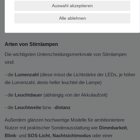
passende Stirnlampenmodelle, denn eine Stirnlampe dabei zu
Auswahl akzeptieren
haben bedeutet nicht nur gute Sicht, sondern auch Sicherheit,
Alle ablehnen
da man zum Beispiel im
Straßenverkehr
oder bei der
abendlichen Gassirunde von Autofahrern gesehen wird.
Arten von Stirnlampen
Die wichtigsten Unterscheidungsmerkmale von Stirnlampen
sind:
- die
Lumenzahl
(diese misst die Lichtstärke der LEDs, je höher
die Lumenzahl, desto heller leuchtet die Lampe)
- die
Leuchtdauer
(abhängig von der Akkulaufzeit)
- die
Leuchtweite
bzw. -
distanz
Außerdem glänzen hochwertige Modelle für ambitioniertere
Nutzer mit praktischer Sonderausstattung wie
Dimmbarkeit
,
Blink
- und
SOS-Licht
,
Nachtsichtmodus
oder einer