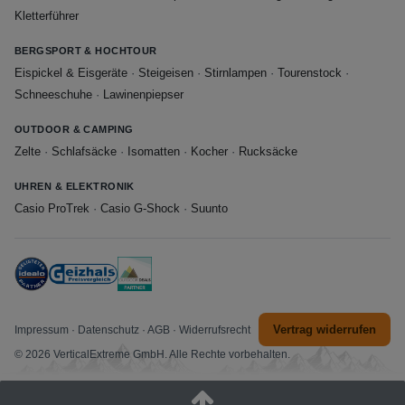
Kletterführer
BERGSPORT & HOCHTOUR
Eispickel & Eisgeräte
·
Steigeisen
·
Stirnlampen
·
Tourenstock
·
Schneeschuhe
·
Lawinenpiepser
OUTDOOR & CAMPING
Zelte
·
Schlafsäcke
·
Isomatten
·
Kocher
·
Rucksäcke
UHREN & ELEKTRONIK
Casio ProTrek
·
Casio G-Shock
·
Suunto
Vertrag widerrufen
Impressum
·
Datenschutz
·
AGB
·
Widerrufsrecht
© 2026 VerticalExtreme GmbH. Alle Rechte vorbehalten.