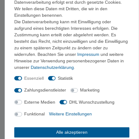
Datenverarbeitung erfolgt erst durch gesetzte Cookies.
Wir teilen diese Daten mit Dritten, die wir in den
›
Stöcke
Eiskletterzubehör
Bergsteigen + Eisklettern
Einstellungen benennen.
Die Datenverarbeitung kann mit Einwilligung oder
aufgrund eines berechtigten Interesses erfolgen. Die
KAUFBERATUNG STIRNLAMPEN
Zustimmung kann erteilt oder abgelehnt werden. Es
besteht das Recht, nicht einzuwilligen und die Einwilligung
Stirnlampen sind leicht, flexibel einsetzbar und sollten bei keiner
zu einem späteren Zeitpunkt zu ändern oder zu
Outdooraktivität im Rucksack fehlen. Beim
Bergsteigen
widerrufen. Beachten Sie unser
Impressum
und weitere
gewährleistet eine Stirnlampe im Gepäck den sicheren Abstieg,
Hinweise zur Verwendung personenbezogener Daten in
falls man in die Dunkelheit gerät, und bei einer längeren Tour
unserer
Daten­schutz­erklärung
.
findet der Aufbruch meist noch nachts statt – ohne Stirnlampe
Essenziell
Statistik
wäre dies nicht denkbar.
Zahlungsdienstleister
Marketing
Aber auch beim
Camping
ist eine ausreichende Beleuchtung
unerlässlich, sei es zum Aufbauen des Zeltes in der
Externe Medien
DHL Wunschzustellung
Dämmerung, zum Toilettengang oder zum Lesen. Das Gleiche
Funktional
Weitere Einstellungen
gilt für eine
Hüttenübernachtung
, da dort meist kein
elektrisches Licht zur Verfügung steht.
Alle akzeptieren
Auch für Jogger, Biker, Hundebesitzer und Jäger gibt es