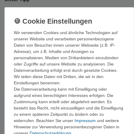
Für lange Touren zählen Robustheit und Laufzeit mehr als jede
Spielerei – ein Gerät, das du auch mit Handschuhen bedienst,
ist im Ernstfall Gold wert.
Wir verwenden Cookies und ähnliche Technologien auf
Passendes Zubehör
unserer Website und verarbeiten personenbezogene
Daten von Besucher:innen unserer Webseite (z.B. IP-
Ergänzend zum Gerät lohnt sich der Blick auf
GPS Zubehör
Adresse), um z.B. Inhalte und Anzeigen zu
und
GPS Karten
für dein Gerät. Zurück geht es zur Übersicht
personalisieren, Medien von Drittanbietern einzubinden
der
Navigationsgeräte
.
oder Zugriffe auf unsere Website zu analysieren. Die
Datenverarbeitung erfolgt erst durch gesetzte Cookies.
Markenempfehlungen für Navigation und Technik findest du bei
Wir teilen diese Daten mit Dritten, die wir in den
Suunto
und
Petzl
.
Einstellungen benennen.
Die Datenverarbeitung kann mit Einwilligung oder
aufgrund eines berechtigten Interesses erfolgen. Die
Zustimmung kann erteilt oder abgelehnt werden. Es
besteht das Recht, nicht einzuwilligen und die Einwilligung
Newsletter abonnieren
zu einem späteren Zeitpunkt zu ändern oder zu
Exklusive Angebote & Tipps vom Berg – kein Spam,
jederzeit abbestellbar.
widerrufen. Beachten Sie unser
Impressum
und weitere
Hinweise zur Verwendung personenbezogener Daten in
Jetzt anmelden →
unserer
Daten­schutz­erklärung
.