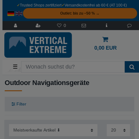
✓
Trusted Shops zertifiziert
✓
Versandkostenfrei ab 60 € (AT 100 €)
Outlet: bis zu −50 % →
0
0,00 EUR
☰
Outdoor Navigationsgeräte
Filter