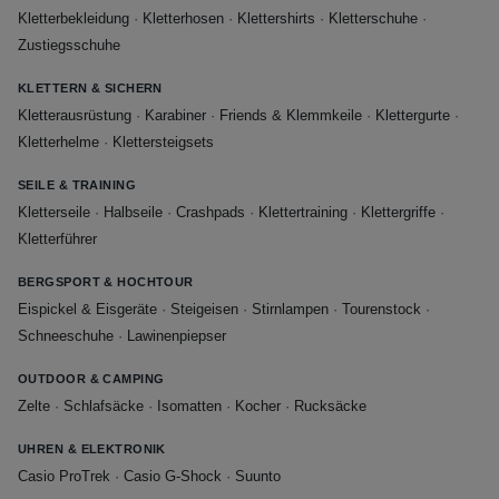
Kletterbekleidung
·
Kletterhosen
·
Klettershirts
·
Kletterschuhe
·
Zustiegsschuhe
KLETTERN & SICHERN
Kletterausrüstung
·
Karabiner
·
Friends & Klemmkeile
·
Klettergurte
·
Kletterhelme
·
Klettersteigsets
SEILE & TRAINING
Kletterseile
·
Halbseile
·
Crashpads
·
Klettertraining
·
Klettergriffe
·
Kletterführer
BERGSPORT & HOCHTOUR
Eispickel & Eisgeräte
·
Steigeisen
·
Stirnlampen
·
Tourenstock
·
Schneeschuhe
·
Lawinenpiepser
OUTDOOR & CAMPING
Zelte
·
Schlafsäcke
·
Isomatten
·
Kocher
·
Rucksäcke
UHREN & ELEKTRONIK
Casio ProTrek
·
Casio G-Shock
·
Suunto