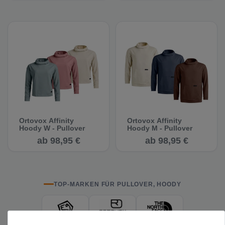
Ortovox Affinity
Ortovox Affinity
Hoody W - Pullover
Hoody M - Pullover
ab 98,95 €
ab 98,95 €
TOP-MARKEN FÜR PULLOVER, HOODY