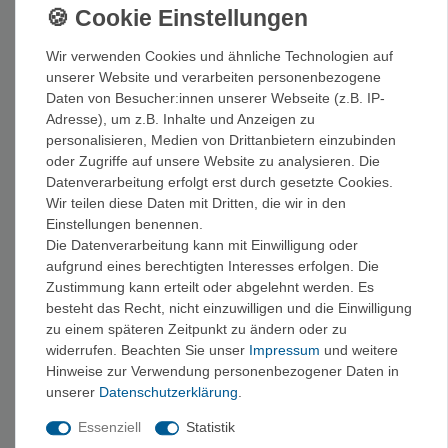
PASSENDE KATEGORIEN
Wir verwenden Cookies und ähnliche Technologien auf
Jacken
Kletterhosen
Klettershirts
Funktionshosen
unserer Website und verarbeiten personenbezogene
Daten von Besucher:innen unserer Webseite (z.B. IP-
›
Gamaschen
Handschuhe
Bekleidung
Adresse), um z.B. Inhalte und Anzeigen zu
personalisieren, Medien von Drittanbietern einzubinden
oder Zugriffe auf unsere Website zu analysieren. Die
KAUFBERATUNG PULLOVER, HOODY
Datenverarbeitung erfolgt erst durch gesetzte Cookies.
Wenn es am Fels oder in der Halle kühler wird, ist der richtige
Wir teilen diese Daten mit Dritten, die wir in den
Pullover Gold wert. Bei VerticalExtreme findest du Kletter-
Einstellungen benennen.
Die Datenverarbeitung kann mit Einwilligung oder
Hoodies und Kapuzenpullover von E9, Black Diamond und
aufgrund eines berechtigten Interesses erfolgen. Die
Moon – warm, robust und mit lockerem Schnitt für volle
Zustimmung kann erteilt oder abgelehnt werden. Es
Bewegungsfreiheit.
besteht das Recht, nicht einzuwilligen und die Einwilligung
zu einem späteren Zeitpunkt zu ändern oder zu
Einsatzbereiche
widerrufen. Beachten Sie unser
Impressum
und weitere
Hinweise zur Verwendung personenbezogener Daten in
Ob als wärmende Schicht zum Aufwärmen, beim Sichern oder
unserer
Daten­schutz­erklärung
.
einfach im Alltag – unsere Pullover und Hoodies machen jede
Essenziell
Statistik
Bewegung mit und sehen dabei auch noch gut aus. Der perfekte