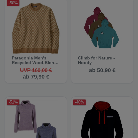
-50%
Patagonia Men's
Climb for Nature -
Recycled Wool-Blend
Hoody
Sweater - Pullover
ab 50,90 €
UVP 160,00 €
(Auslauf)
ab 79,90 €
-51%
-40%