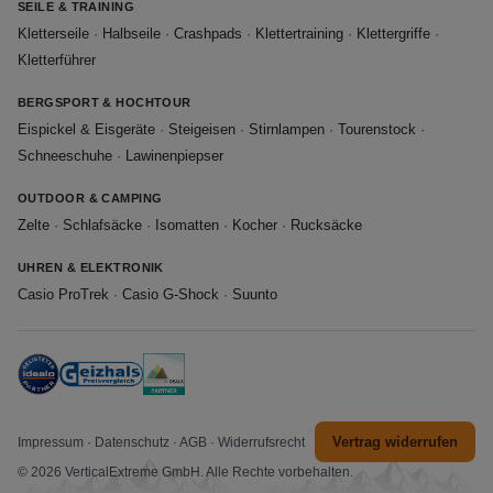
SEILE & TRAINING
Kletterseile
·
Halbseile
·
Crashpads
·
Klettertraining
·
Klettergriffe
·
Kletterführer
BERGSPORT & HOCHTOUR
Eispickel & Eisgeräte
·
Steigeisen
·
Stirnlampen
·
Tourenstock
·
Schneeschuhe
·
Lawinenpiepser
OUTDOOR & CAMPING
Zelte
·
Schlafsäcke
·
Isomatten
·
Kocher
·
Rucksäcke
UHREN & ELEKTRONIK
Casio ProTrek
·
Casio G-Shock
·
Suunto
Vertrag widerrufen
Impressum
·
Datenschutz
·
AGB
·
Widerrufsrecht
© 2026 VerticalExtreme GmbH. Alle Rechte vorbehalten.