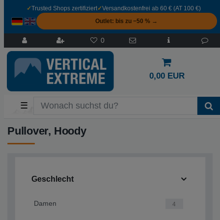
✓
Trusted Shops zertifiziert
✓
Versandkostenfrei ab 60 € (AT 100 €)
Outlet: bis zu −50 % →
0
0,00 EUR
☰
Pullover, Hoody
Geschlecht
Damen
4