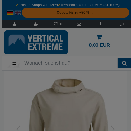
✓
Trusted Shops zertifiziert
✓
Versandkostenfrei ab 60 € (AT 100 €)
Outlet: bis zu −50 % →
0
0,00 EUR
☰