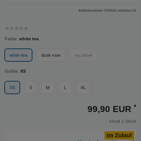
Artikelnummer
OR9041-whitetea-XS
Farbe:
white tea
white tea
dusk rose
icy shore
Größe:
XS
XS
S
M
L
XL
*
99,90 EUR
Inhalt
1
Stück
Im Zulauf