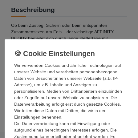
Beschreibung
Ob beim Zustieg, Sichern oder beim entspannten
Zusammensitzen am Fels – der vielseitige AFFINITY
HOODY begleitet dich durch lange Klettertage mit
spürbarem Komfort. Sein smarter Materialmix aus feiner
Merinowolle und 19 % Textile-to-Textile (T2T) recyceltem
Polyester überzeugt durch exzellentes Klimamanagement.
Die Kängurutasche sorgt für praktischen Stauraum, der
Wir verwenden Cookies und ähnliche Technologien auf
lockere Schnitt für viel Bewegungsfreiheit und einen
unserer Website und verarbeiten personenbezogene
lässigen Look – vom Crag bis ins Café.
Daten von Besucher:innen unserer Webseite (z.B. IP-
Adresse), um z.B. Inhalte und Anzeigen zu
Details:
personalisieren, Medien von Drittanbietern einzubinden
oder Zugriffe auf unsere Website zu analysieren. Die
Hervorragende Klimaregulierung durch Merinowolle
Datenverarbeitung erfolgt erst durch gesetzte Cookies.
Innenseite aus 19% T2T recyceltem Polyester
Wir teilen diese Daten mit Dritten, die wir in den
Lockerer Schnitt für optimale Bewegungsfreiheit
Einstellungen benennen.
Die Datenverarbeitung kann mit Einwilligung oder
aufgrund eines berechtigten Interesses erfolgen. Die
Zustimmung kann erteilt oder abgelehnt werden. Es