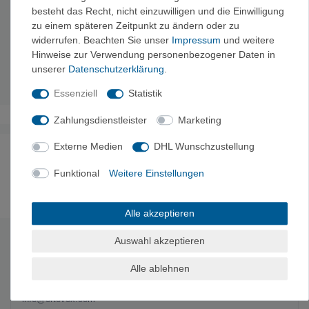
besteht das Recht, nicht einzuwilligen und die Einwilligung
Technische Daten
zu einem späteren Zeitpunkt zu ändern oder zu
widerrufen. Beachten Sie unser
Impressum
und weitere
Material:
60 % Polyester + 19 % Polyester (recycelt) + 14
Hinweise zur Verwendung personenbezogener Daten in
% Schurwolle (MERINO) + 7 % Elasthan
unserer
Daten­schutz­erklärung
.
Gewicht:
313 g
Essenziell
Statistik
Zahlungsdienstleister
Marketing
Externe Medien
DHL Wunschzustellung
Noch sind keine Bewertungen vorhanden.
Funktional
Weitere Einstellungen
Es erfolgt keine Prüfung auf Echtheit der Bewertungen.
Alle akzeptieren
Auswahl akzeptieren
HERSTELLERINFORMATIONEN
Alle ablehnen
Hersteller: ORTOVOX Sportartikel GmbH, Rotwandweg 3a, 82024
Taufkirchen, Deutschland, + 49 (0) 89 666 74 - 0,
info@ortovox.com