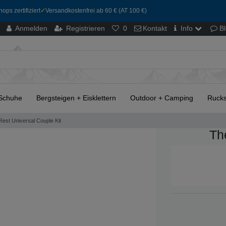
ops zertifiziert
✓
Versandkostenfrei ab 60 € (AT 100 €)
Anmelden
Registrieren
0
Kontakt
Info
B
Schuhe
Bergsteigen + Eisklettern
Outdoor + Camping
Rucks
est Universal Couple Kit
Th