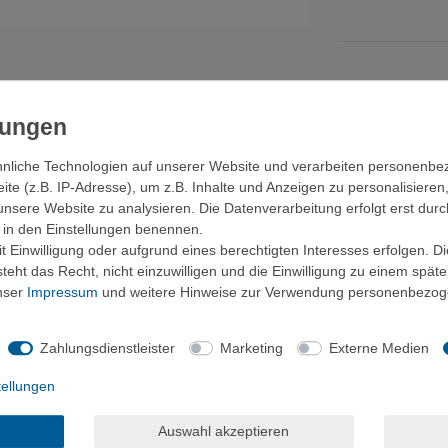
nliche Technologien auf unserer Website und verarbeiten personenb
e (z.B. IP-Adresse), um z.B. Inhalte und Anzeigen zu personalisieren
unsere Website zu analysieren. Die Datenverarbeitung erfolgt erst durc
ir in den Einstellungen benennen.
®
rm-a-Rest
Isomatten nebeneinander (für eine Breite von 51 bis 76 cm) -
 Einwilligung oder aufgrund eines berechtigten Interesses erfolgen. D
eht das Recht, nicht einzuwilligen und die Einwilligung zu einem spät
unser
Impressum
und weitere Hinweise zur Verwendung personenbezog
Zahlungsdienstleister
Marketing
Externe Medien
tellungen
Auswahl akzeptieren