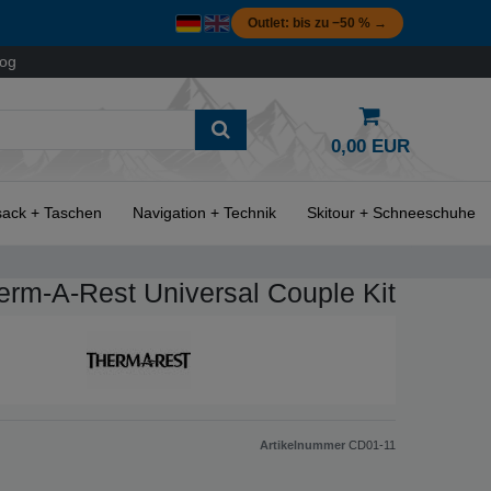
Outlet: bis zu −50 % →
log
0,00 EUR
ack + Taschen
Navigation + Technik
Skitour + Schneeschuhe
erm-A-Rest Universal Couple Kit
Artikelnummer
CD01-11