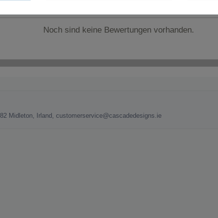
Noch sind keine Bewertungen vorhanden.
582 Midleton, Irland, customerservice@cascadedesigns.ie