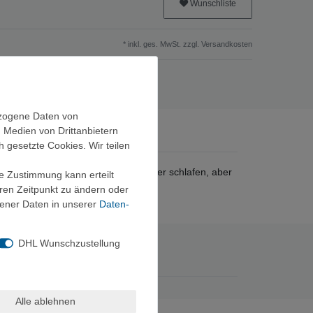
Wunschliste
* inkl. ges. MwSt. zzgl.
Versandkosten
ezogene Daten von
, Medien von Drittanbietern
h gesetzte Cookies. Wir teilen
 ideal für Paare, die eng beieinander schlafen, aber
ie Zustimmung kann erteilt
eren Zeitpunkt zu ändern oder
ener Daten in unserer
Daten­
DHL Wunschzustellung
Alle ablehnen