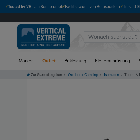
✓
Tested by VE
– am Berg erprobt
✓
Fachberatung von Bergsportlern
✓
Trusted Sh
Marken
Outlet
Bekleidung
Kletterausrüstung
Zur Startseite gehen
Outdoor + Camping
Isomatten
Therm-A-R