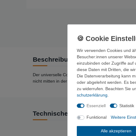
Wir verwenden Cookies und äh
Besucher:innen unserer Webseit
Beschreibung
einzubinden oder Zugriffe auf 
diese Daten mit Dritten, die w
Der universelle Couple Kit sichert zwei beliebige The
Die Datenverarbeitung kann mit
nicht mitten in der Nacht in die Ritze rollen möchten.
oder abgelehnt werden. Es best
zu widerrufen. Beachten Sie 
schutz­erklärung
.
Essenziell
Statistik
Technische Daten
Funktional
Weitere Eins
Alle akzeptieren