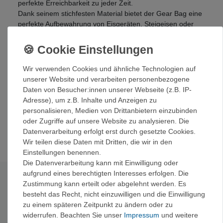
perfekte Erreichbarkeit zu jeder Zeit.
Dank seinem stichfesten Material bietet der Gear Bag eine
perfekte Aufbewahrung von Eisgeräten, Steigeisen oder
Eisschrauben.
Details:
Feuchtigkeitsdurchlässiges Mesh-Material für
Wir verwenden Cookies und ähnliche Technologien auf
optimale Belüftung - vermeidet Vereisen oder Rost.
unserer Website und verarbeiten personenbezogene
Vielseitige Befestigungsmöglichkeiten am Rucksack
Daten von Besucher:innen unserer Webseite (z.B. IP-
sorgen für perfekte Erreichbarkeit zu jeder Zeit.
Adresse), um z.B. Inhalte und Anzeigen zu
Stichfestes Material für die Aufbewahrung von
personalisieren, Medien von Drittanbietern einzubinden
scharfem Eisgerät wie Steigeisen oder Eisschrauben
oder Zugriffe auf unsere Website zu analysieren. Die
geeignet.
Datenverarbeitung erfolgt erst durch gesetzte Cookies.
Wir teilen diese Daten mit Dritten, die wir in den
Einstellungen benennen.
Die Datenverarbeitung kann mit Einwilligung oder
aufgrund eines berechtigten Interesses erfolgen. Die
Technische Daten
Zustimmung kann erteilt oder abgelehnt werden. Es
besteht das Recht, nicht einzuwilligen und die Einwilligung
zu einem späteren Zeitpunkt zu ändern oder zu
Gewicht:
63 g
widerrufen. Beachten Sie unser
Impressum
und weitere
Material:
Feuchtigkeitsdurchlässiges Mesh-Material