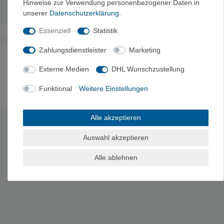
Hinweise zur Verwendung personenbezogener Daten in
Maße:
27x12x9cm
unserer
Daten­schutz­erklärung
.
Essenziell
Statistik
Zahlungsdienstleister
Marketing
Noch sind keine Bewertungen vorhanden.
Externe Medien
DHL Wunschzustellung
Funktional
Weitere Einstellungen
Es erfolgt keine Prüfung auf Echtheit der Bewertungen.
Alle akzeptieren
HERSTELLERINFORMATIONEN
Auswahl akzeptieren
Hersteller: Salewa, Deeg Strasse 4, 39100 Bozen, Italia,
de_customerservice@oberalp.com
Alle ablehnen