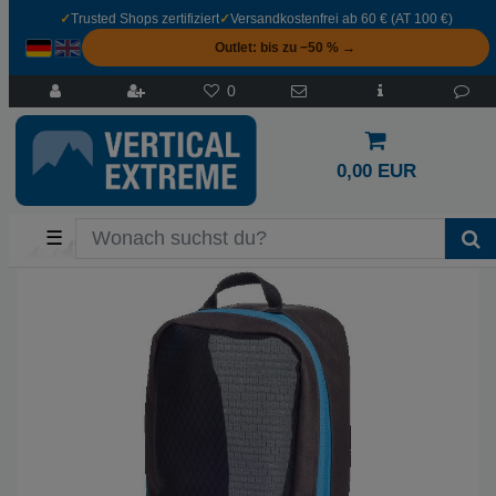
✓
Trusted Shops zertifiziert
✓
Versandkostenfrei ab 60 € (AT 100 €)
Outlet: bis zu −50 % →
0
0,00 EUR
☰