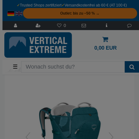
✓
Trusted Shops zertifiziert
✓
Versandkostenfrei ab 60 € (AT 100 €)
Outlet: bis zu −50 % →
0
0,00 EUR
☰