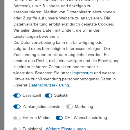
Platzhylstasche
Adresse), um z.B. Inhalte und Anzeigen zu
Patentierter, leichter, zusammenklappbarer und
personalisieren, Medien von Drittanbietern einzubinden
verriegelbarer Rahmen
oder Zugriffe auf unsere Website zu analysieren. Die
Verstellbare Rückenlänge für verschiedene
Datenverarbeitung erfolgt erst durch gesetzte Cookies.
Körpertypen
Wir teilen diese Daten mit Dritten, die wir in den
Patentierter, zusammenklappbarer Rahmen
Einstellungen benennen.
Kompatibel mit Ospreys Poco™ LT Sunshade
Die Datenverarbeitung kann mit Einwilligung oder
Sonnenschutz
(nicht enthalten)
aufgrund eines berechtigten Interesses erfolgen. Die
Zustimmung kann erteilt oder abgelehnt werden. Es
besteht das Recht, nicht einzuwilligen und die Einwilligung
zu einem späteren Zeitpunkt zu ändern oder zu
widerrufen. Beachten Sie unser
Impressum
und weitere
Technische Daten
Hinweise zur Verwendung personenbezogener Daten in
unserer
Daten­schutz­erklärung
.
Material:
bluesign® approved, 100% recycled 210D
Essenziell
Statistik
polyamide, DWR treatment made without PFAS
maximales Kindergewicht:
18.00 kg
Zahlungsdienstleister
Marketing
Volumen:
22 L
Rückenlänge von:
38 cm
Externe Medien
DHL Wunschzustellung
Rückenlänge bis:
53 cm
Tiefe:
12 cm
Funktional
Weitere Einstellungen