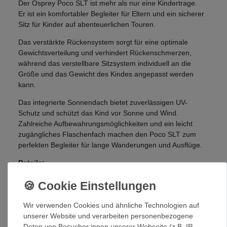
Der Osprey Poco SLT ist mehr als nur eine Kindertrage.
Er ist ein komfortabler Begleiter für Eltern und ein sicherer
Sitz für Kinder auf abenteuerlichen Touren.
Das verstärkte Rückensystem sorgt für eine optimale
Gewichtsverteilung und verhindert Rückenschmerzen,
während das verstellbare Sitzsystem individuell an die
Größe und das Gewicht des Kindes angepasst werden
kann.
Das integrierte Sonnendach bietet zuverlässigen UV-
Schutz und schützt das Kind vor Sonne und Wind.
Zahlreiche Aufbewahrungsmöglichkeiten und ein leicht
zugängliches Flaschenfach machen den Poco SLT zum
perfekten Begleiter für lange Wanderungen und Ausflüge.
Details:
AirScape™-Rückenteil für maximale Belüftung und
Komfort
Obere Reißverschlusstasche mit Schlüsselclip
Wir verwenden Cookies und ähnliche Technologien auf
Unteres Staufach mit Reißverschluss
unserer Website und verarbeiten personenbezogene
Oberer und seitlicher Griff
Daten von Besucher:innen unserer Webseite (z.B. IP-