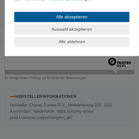
Breite:
35 cm
Höhe:
75 cm
Alle akzeptieren
Gewicht:
2140 g
Auswahl akzeptieren
Alle ablehnen
Noch sind keine Bewertungen vorhanden.
Es erfolgt keine Prüfung auf Echtheit der Bewertungen.
HERSTELLERINFORMATIONEN
Hersteller: Osprey Europe B.V., Herikerberweg 238, 1101
Amsterdam, Niederlande, https://osprey-emea-
prod.kustomer.support/lang/en_gb/