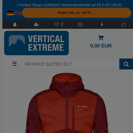
✓
Trusted Shops zertifiziert
✓
Versandkostenfrei ab 60 € (AT 100 €)
Outlet: bis zu −50 % →
0
0,00 EUR
☰