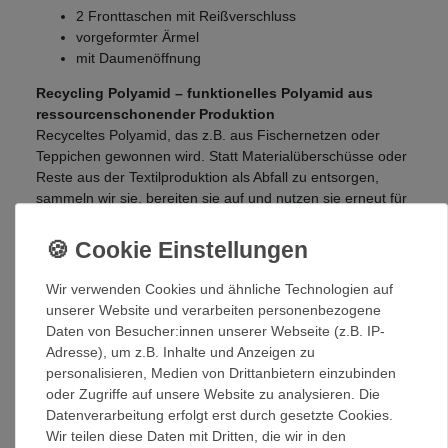
2 Fronttaschen mit Reißverschluss
vorgeformter Ärmel
mit Daumenöffnung
Recycling Polyamid – funktionelles Polyamid aus
ressourcenschonender Produktion
Recyceltes Polyamid, das z.B. aus Fischernetzen oder
Teppichen gewonnen wird. Statt Materialüberschüsse oder
Reste aus der Textilproduktion als Abfall zu entsorgen,
sammeln wir sie, bereiten sie auf und nutzen sie erneut für
die Produktion. So werden wertvolle Ressourcen maximal
verwertet und so wenig neuer Rohstoff wie möglich
verwendet. Damit schützen wir das Klima und sparen CO2
ein.
Wir verwenden Cookies und ähnliche Technologien auf
unserer Website und verarbeiten personenbezogene
ressourcenschonende Produktion aus Materialresten
Daten von Besucher:innen unserer Webseite (z.B. IP-
maximale Verwertung wertvoller Rohstoffe
Adresse), um z.B. Inhalte und Anzeigen zu
trägt zur CO2-Reduktion und zum Klimaschutz bei
personalisieren, Medien von Drittanbietern einzubinden
oder Zugriffe auf unsere Website zu analysieren. Die
Recycled PET – hochwertiges Polyester aus recycelten
Datenverarbeitung erfolgt erst durch gesetzte Cookies.
PET-Flaschen
Wir teilen diese Daten mit Dritten, die wir in den
Sammeln, reinigen, granulieren und zu hochwertigem