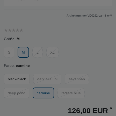
Artikelnummer
VD0292-carmine-M
Größe:
M
S
M
L
XL
Farbe:
carmine
black/black
dark sea uni
savannah
deep pond
carmine
radiate blue
*
126,00 EUR