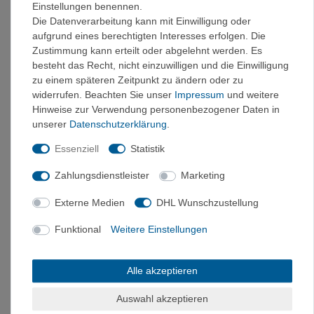
Einstellungen benennen.
Polyestergarn verspinnen: So sieht der Recycling-Zyklus
Die Datenverarbeitung kann mit Einwilligung oder
für PET-Flaschen aus. Beim Herstellungsprozess sparen
aufgrund eines berechtigten Interesses erfolgen. Die
wir damit bis zu 50 % Energie und rund 50 % an CO2-
Zustimmung kann erteilt oder abgelehnt werden. Es
Emissionen und verzichten komplett auf die Verwendung
besteht das Recht, nicht einzuwilligen und die Einwilligung
neuer fossiler Rohstoffe aus Erdöl. Das schont Ressourcen
zu einem späteren Zeitpunkt zu ändern oder zu
und hält deinen ökologischen Fußabdruck klein.
widerrufen. Beachten Sie unser
Impressum
und weitere
hochwertiges Polyestergarn aus recycelten PET-
Hinweise zur Verwendung personenbezogener Daten in
Flaschen
unserer
Daten­schutz­erklärung
.
spart bis zu 50 Prozent Energie und CO2-
Essenziell
Statistik
Emissionen ein
klimafreundlich und ressourcenschonend hergestellt
Zahlungsdienstleister
Marketing
Stretch – viel Bewegungsfreiheit und hoher Komfort
Externe Medien
DHL Wunschzustellung
VAUDE-Produkte mit Stretch bieten dir den perfekten
Tragekomfort. Die Elastizität des Materials wird durch einen
Funktional
Weitere Einstellungen
Elastananteil und/oder die Strick- bzw. Webkonstruktion
erreicht. Damit hast du maximale Bewegungsfreiheit bei
deinen Aktivitäten in der Natur.
Alle akzeptieren
Eco Finish – umweltfreundlich wasser- und
Auswahl akzeptieren
schmutzabweisend