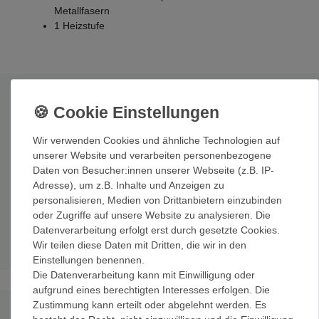
Metallfasern
1 Heizstufe
Technische Daten
Stromversorgung:
Wiederaufladbare Hochleistungs- Li-
Wir verwenden Cookies und ähnliche Technologien auf
Ion Akkus 7.4V / 2.2 Ah / 16.3Wh
unserer Website und verarbeiten personenbezogene
Material:
Außen 100% Polyester Ripstop 600D; Innen
Daten von Besucher:innen unserer Webseite (z.B. IP-
100% Schaumstoff
Adresse), um z.B. Inhalte und Anzeigen zu
Größe:
380 x 380 x 40 mm
personalisieren, Medien von Drittanbietern einzubinden
Heizdauer:
5 Stunden
oder Zugriffe auf unsere Website zu analysieren. Die
Akku:
klein, leicht (130g) und kompakt (55 x 70 x 25mm)
Datenverarbeitung erfolgt erst durch gesetzte Cookies.
Ladezeit:
ca. 4 Stunden
Wir teilen diese Daten mit Dritten, die wir in den
Einstellungen benennen.
Die Datenverarbeitung kann mit Einwilligung oder
aufgrund eines berechtigten Interesses erfolgen. Die
Zustimmung kann erteilt oder abgelehnt werden. Es
Produktvideo