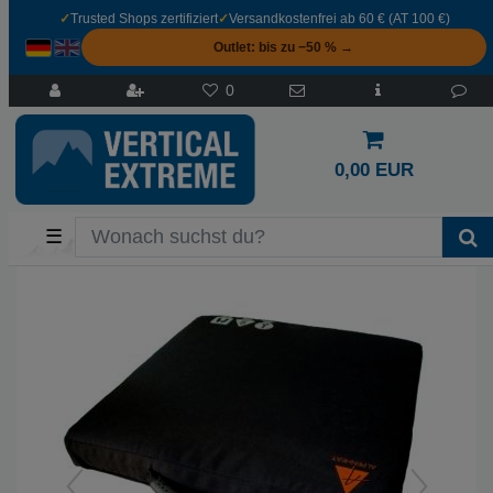
✓
Trusted Shops zertifiziert
✓
Versandkostenfrei ab 60 € (AT 100 €)
Outlet: bis zu −50 % →
0
0,00 EUR
☰