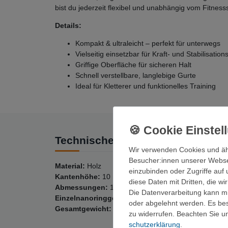
bist du jederzeit flexibel und unabhängig vom Fitness
Details:
Kompakt & ultraleicht – perfekt für unterwegs
Vielseitig einsetzbar für Kraft- und Stabilisation
Griffige Oberfläche für sicheren Halt
Schnell verstellbare, langlebige Gurte
Ideal für Kletterer und funktionelles Training
Technische Daten
Wir verwenden Cookies und äh
Besucher:innen unserer Webseit
Material:
Holz
einzubinden oder Zugriffe auf 
Kantenhöhe:
10 mm, 15 mm, 20 mm, 25 mm. 40 mm F
diese Daten mit Dritten, die w
Abmessungen:
135 mm x 80 mm x 40 mm
Die Datenverarbeitung kann mit
Einzelnanoringgewicht:
220 g
oder abgelehnt werden. Es best
Gesamtgewicht: 440
g
zu widerrufen. Beachten Sie 
schutz­erklärung
.