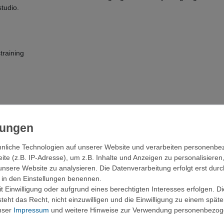
studio.
straining
nliche Technologien auf unserer Website und verarbeiten personenb
e (z.B. IP-Adresse), um z.B. Inhalte und Anzeigen zu personalisieren
unsere Website zu analysieren. Die Datenverarbeitung erfolgt erst durc
ingergriff und 40 mm Vollhandgriff
ir in den Einstellungen benennen.
 Einwilligung oder aufgrund eines berechtigten Interesses erfolgen. D
eht das Recht, nicht einzuwilligen und die Einwilligung zu einem spät
unser
Impressum
und weitere Hinweise zur Verwendung personenbezog