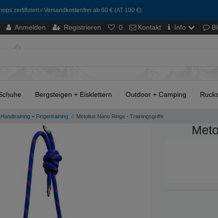
ops zertifiziert
✓
Versandkostenfrei ab 60 € (AT 100 €)
Anmelden
Registrieren
0
Kontakt
Info
B
Schuhe
Bergsteigen + Eisklettern
Outdoor + Camping
Rucks
Handtraining + Fingertraining
Metolius Nano Rings - Trainingsgriffe
Meto