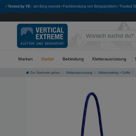
✓
Tested by VE
– am Berg erprobt
✓
Fachberatung von Bergsportlern
✓
Trusted Sh
Marken
Outlet
Bekleidung
Kletterausrüstung
Zur Startseite gehen
Kletterausrüstung
Klettertraining + Griffe