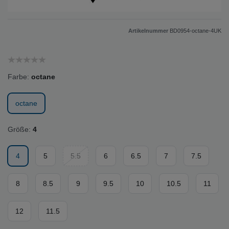
Artikelnummer
BD0954-octane-4UK
Farbe:
octane
octane
Größe:
4
4
5
5.5
6
6.5
7
7.5
8
8.5
9
9.5
10
10.5
11
12
11.5