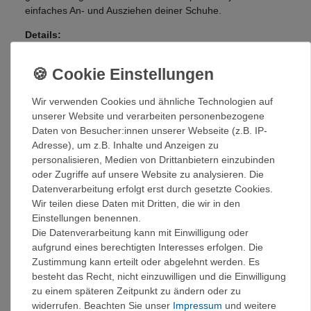
einfaches An- und Ausziehen deiner Schuhe.
Details:
Black Label Fuse-Gummi und Vorfußkonstruktion für
gute Kantenkontrolle
Aktivierter Slingshot und Zwischensohle aus
Wir verwenden Cookies und ähnliche Technologien auf
hochelastischem Spanngummi
unserer Website und verarbeiten personenbezogene
Durchgehende, steife Zwischensohle sorgt an
Daten von Besucher:innen unserer Webseite (z.B. IP-
langen Tagen für Komfort
Adresse), um z.B. Inhalte und Anzeigen zu
Zusätzlicher Schutz im Zehenbereich für höhere
personalisieren, Medien von Drittanbietern einzubinden
Strapazierfähigkeit
oder Zugriffe auf unsere Website zu analysieren. Die
Obermaterial aus Ecco DriTan™-Leder wird unter
Datenverarbeitung erfolgt erst durch gesetzte Cookies.
Verwendung der bereits im Leder vorhandenen
Wir teilen diese Daten mit Dritten, die wir in den
Feuchtigkeit verarbeitet. Weniger Wasser und
Einstellungen benennen.
Chemikalien bei der Herstellung
Die Datenverarbeitung kann mit Einwilligung oder
DriTan™-Leder spart 20 Liter Wasser pro Haut
aufgrund eines berechtigten Interesses erfolgen. Die
Geformte Gummikomponenten mit geringem
Zustimmung kann erteilt oder abgelehnt werden. Es
Ausschuss runden die Oberteilkonstruktion ab
besteht das Recht, nicht einzuwilligen und die Einwilligung
Mittelhohe Konstruktion für zusätzlichen
zu einem späteren Zeitpunkt zu ändern oder zu
Knöchelschutz beim Rissklettern
widerrufen. Beachten Sie unser
Impressum
und weitere