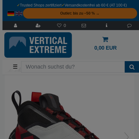
✓
Trusted Shops zertifiziert
✓
Versandkostenfrei ab 60 € (AT 100 €)
Outlet: bis zu −50 % →
0
0,00 EUR
☰