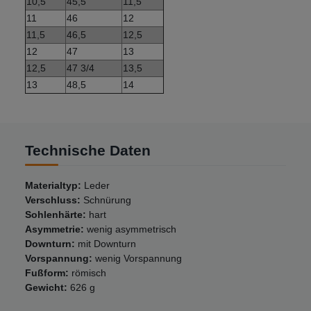
10,5
45,5
11,5
11
46
12
11,5
46,5
12,5
12
47
13
12,5
47 3/4
13,5
13
48,5
14
Technische Daten
Materialtyp:
Leder
Verschluss:
Schnürung
Sohlenhärte:
hart
Asymmetrie:
wenig asymmetrisch
Downturn:
mit Downturn
Vorspannung:
wenig Vorspannung
Fußform:
römisch
Gewicht:
626 g