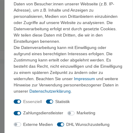
Daten von Besucher:innen unserer Webseite (z.B. IP-
Adresse), um z.B. Inhalte und Anzeigen zu
Technische Daten
personalisieren, Medien von Drittanbietern einzubinden
oder Zugriffe auf unsere Website zu analysieren. Die
Länge:
40,5 cm
Datenverarbeitung erfolgt erst durch gesetzte Cookies.
Gewicht:
570 g
Wir teilen diese Daten mit Dritten, die wir in den
Material:
Stahl
Einstellungen benennen.
Die Datenverarbeitung kann mit Einwilligung oder
aufgrund eines berechtigten Interesses erfolgen. Die
Zustimmung kann erteilt oder abgelehnt werden. Es
besteht das Recht, nicht einzuwilligen und die Einwilligung
Noch sind keine Bewertungen vorhanden.
zu einem späteren Zeitpunkt zu ändern oder zu
widerrufen. Beachten Sie unser
Impressum
und weitere
Hinweise zur Verwendung personenbezogener Daten in
unserer
Daten­schutz­erklärung
.
Es erfolgt keine Prüfung auf Echtheit der Bewertungen.
Essenziell
Statistik
Zahlungsdienstleister
Marketing
HERSTELLERINFORMATIONEN
Hersteller: RELAGS GmbH, Im Grund 6-10, 83104 Tuntenhausen,
Externe Medien
DHL Wunschzustellung
Deutschland, relags@relags.de