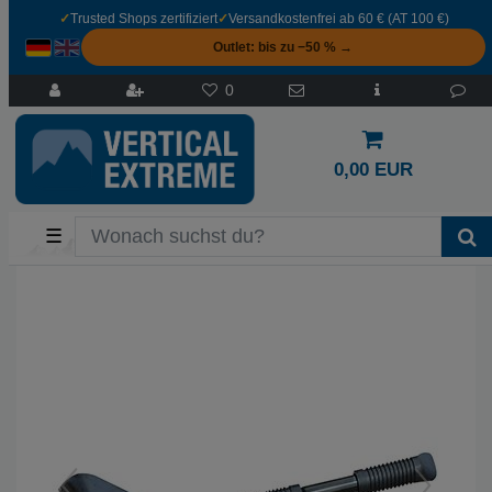
✓
Trusted Shops zertifiziert
✓
Versandkostenfrei ab 60 € (AT 100 €)
Outlet: bis zu −50 % →
0
0,00 EUR
☰