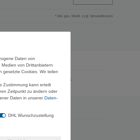
* inkl. ges. MwSt. zzgl.
Versandkosten
ezogene Daten von
, Medien von Drittanbietern
h gesetzte Cookies. Wir teilen
Spike 16,5 cm. Lieferumfang: 6 Stück
ie Zustimmung kann erteilt
eren Zeitpunkt zu ändern oder
ener Daten in unserer
Daten­
DHL Wunschzustellung