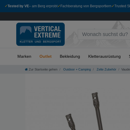
✓
Tested by VE
– am Berg erprobt
✓
Fachberatung von Bergsportlern
✓
Trusted Sh
Marken
Outlet
Bekleidung
Kletterausrüstung
Zur Startseite gehen
Outdoor + Camping
Zelte Zubehör
Vaude 