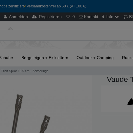
ops zertifiziert
✓
Versandkostenfrei ab 60 € (AT 100 €)
Anmelden
Registrieren
0
Kontakt
Info
B
Schuhe
Bergsteigen + Eisklettern
Outdoor + Camping
Rucks
Titan Spike 16,5 cm - Zeltheringe
Vaude T