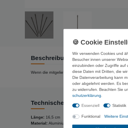
Wir verwenden Cookies und äh
Beschreibung
Besucher:innen unserer Webseit
einzubinden oder Zugriffe auf 
diese Daten mit Dritten, die w
Wenn die mitgelieferten Heringe vom Zelt nicht in de
Die Datenverarbeitung kann mit
oder abgelehnt werden. Es best
zu widerrufen. Beachten Sie 
schutz­erklärung
.
Technische Daten
Essenziell
Statistik
Funktional
Weitere Eins
Länge:
16,5 cm
Material:
Aluminium