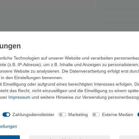
nliche Technologien auf unserer Website und verarbeiten personenb
e (z.B. IP-Adresse), um z.B. Inhalte und Anzeigen zu personalisieren
unsere Website zu analysieren. Die Datenverarbeitung erfolgt erst durc
ir in den Einstellungen benennen.
n Boden wollen oder total verbogen sind, kommt hier die Lösung: Tian 
 Einwilligung oder aufgrund eines berechtigten Interesses erfolgen. D
eht das Recht, nicht einzuwilligen und die Einwilligung zu einem spät
unser
Impressum
und weitere Hinweise zur Verwendung personenbezog
Zahlungsdienstleister
Marketing
Externe Medien
tellungen