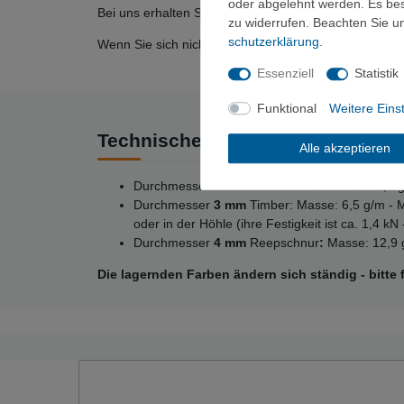
oder abgelehnt werden. Es best
Bei uns erhalten Sie qualitativ hochwertige Reepsch
zu widerrufen. Beachten Sie 
schutz­erklärung
.
Wenn Sie sich nicht sicher sind, welcher Durchmesser 
Essenziell
Statistik
Funktional
Weitere Eins
Technische Daten
Alle akzeptieren
Durchmesser
2 mm
Power Cords: Masse: 2,8 g/
Durchmesser
3 mm
Timber: Masse: 6,5 g/m - 
oder in der Höhle (ihre Festigkeit ist ca. 1,4 kN 
Durchmesser
4 mm
Reepschnur
:
Masse: 12,9 g
Die lagernden Farben ändern sich ständig - bitte