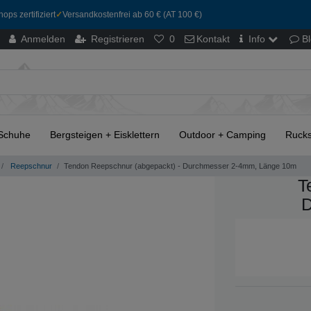
ops zertifiziert
✓
Versandkostenfrei ab 60 € (AT 100 €)
Anmelden
Registrieren
0
Kontakt
Info
B
Schuhe
Bergsteigen + Eisklettern
Outdoor + Camping
Rucks
Reepschnur
Tendon Reepschnur (abgepackt) - Durchmesser 2-4mm, Länge 10m
T
D