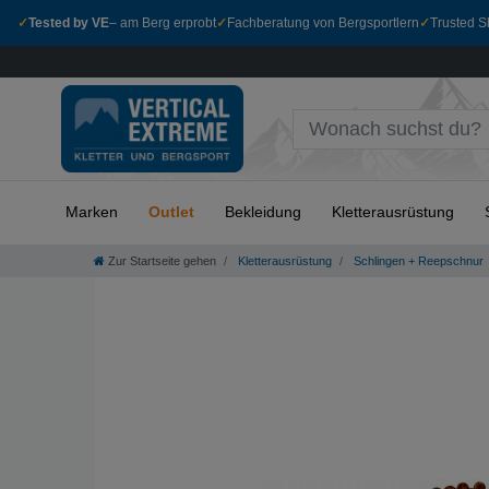
✓
Tested by VE
– am Berg erprobt
✓
Fachberatung von Bergsportlern
✓
Trusted Sh
Marken
Outlet
Bekleidung
Kletterausrüstung
Zur Startseite gehen
Kletterausrüstung
Schlingen + Reepschnur