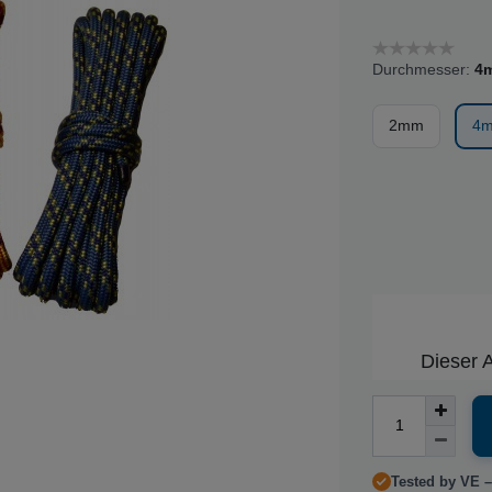
Durchmesser:
4
2mm
4
Dieser A
Tested by VE –