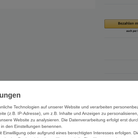
nliche Technologien auf unserer Website und verarbeiten personenb
e (z.B. IP-Adresse), um z.B. Inhalte und Anzeigen zu personalisieren
d im praktischen Polybeutel verpackt. Erhältlich in den Durchmessern
unsere Website zu analysieren. Die Datenverarbeitung erfolgt erst durc
ehen und werden für eine Vielzahl von Outdooraktivitäten benötigt, si
ir in den Einstellungen benennen.
ngen von Lasten, als Zugleinen... der Einsatzbereich ist fast unbeschr
 Einwilligung oder aufgrund eines berechtigten Interesses erfolgen. D