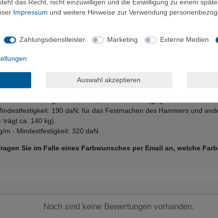
eht das Recht, nicht einzuwilligen und die Einwilligung zu einem spät
nüre des mehrfach ausgezeichneten Herstellers Tendon - für alle Verw
unser
Impressum
und weitere Hinweise zur Verwendung personenbezog
der richtige für Ihren Verwendungszweck ist, dann fragen Sie uns - wir
Zahlungsdienstleister
Marketing
Externe Medien
tellungen
Auswahl akzeptieren
m - Mindestfestigkeit: 120 daN; Lawinenschnur (gegebenenfalls als Zi
Mindestfestigkeit: 190 daN; für das Festmachen des Hammers und and
- trägt ca. 140 kg).
/m - Mindestfestigkeit: 320 daN.
 fragen Sie im Falle eines Farbwunsches per Email an, welche Fa
Noch sind keine Bewertungen vorhanden.