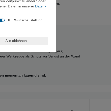
eren Zeitpunkt zu ändern oder
endungszwecke, in allen Durchmessern.
ener Daten in unserer
Daten­
 helfen Ihnen gerne weiter.
DHL Wunschzustellung
Alle ablehnen
erschnur für Anhänger des Bergsteigers).
erer Werkzeuge als Schutz vor Verlust an der Wand
rben momentan lagernd sind.