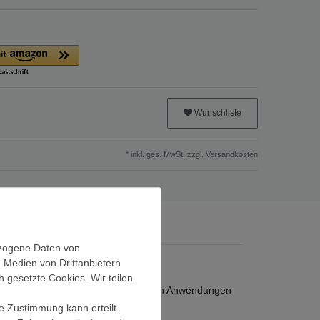
Wunschliste
* inkl. ges. MwSt. zzgl.
Versandkosten
ezogene Daten von
, Medien von Drittanbietern
: 2, 3 und 4mm.
h gesetzte Cookies. Wir teilen
nd aber für eine sehr breite Palette an Anwendungen
änkt.
ie Zustimmung kann erteilt