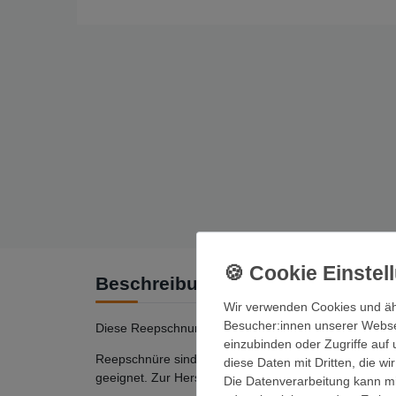
Beschreibung
Wir verwenden Cookies und äh
Besucher:innen unserer Webseit
Diese Reepschnur ist auf 10m Länge zugeschnitten un
einzubinden oder Zugriffe auf 
Reepschnüre sind für eine statische Belastung vorges
diese Daten mit Dritten, die w
geeignet. Zur Herstellung von Hundeleinen, zum Aufhä
Die Datenverarbeitung kann mit