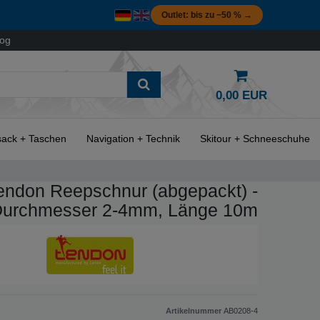
Outlet: bis zu −50 % →
log
0,00 EUR
ack + Taschen
Navigation + Technik
Skitour + Schneeschuhe
endon Reepschnur (abgepackt) -
urchmesser 2-4mm, Länge 10m
Artikelnummer
AB0208-4