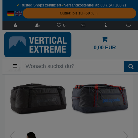
✓
Trusted Shops zertifiziert
✓
Versandkostenfrei ab 60 € (AT 100 €)
Outlet: bis zu −50 % →
0
0,00 EUR
☰