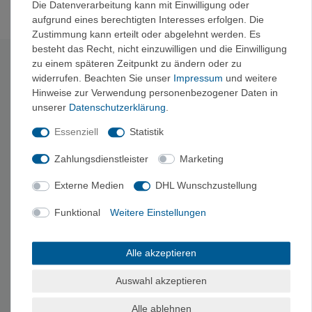
Die Datenverarbeitung kann mit Einwilligung oder
aufgrund eines berechtigten Interesses erfolgen. Die
Zustimmung kann erteilt oder abgelehnt werden. Es
besteht das Recht, nicht einzuwilligen und die Einwilligung
zu einem späteren Zeitpunkt zu ändern oder zu
Technische Daten
widerrufen. Beachten Sie unser
Impressum
und weitere
Hinweise zur Verwendung personenbezogener Daten in
Volumen
70 L
unserer
Daten­schutz­erklärung
.
Gewicht
1.365 g
Essenziell
Statistik
Geschlecht
Unisex
14.1-oz 900-den. 100% postconsumer
Material Body
Zahlungsdienstleister
Marketing
recycled Polyester Ripstop
Beschichtung
Postindustrial recycled TPU, matte Finish
Externe Medien
DHL Wunschzustellung
3-oz 200-den. 100% recycled Polyester,
Material Futter
PU-Beschichtung
Funktional
Weitere Einstellungen
Material
100% recycled Nylon
Webbing
Alle akzeptieren
Zertifizierungen
bluesign® (Futter), Fair Trade Certified™
Abnehmbare Schulterträger, Haul
Auswahl akzeptieren
Tragesystem
Handles
Staupocket
Ja (stuffs into side pocket)
Alle ablehnen