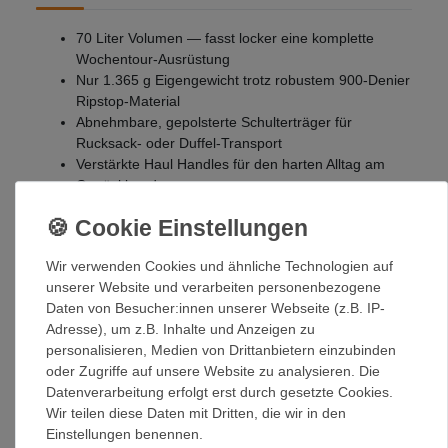
70 Liter Volumen — fasst locker eine komplette
Wochentour-Ausrüstung
Nur 1.365 g Eigengewicht trotz robustem 900-Denier
Ripstop-Material
Abnehmbare, gepolsterte Schulterträger für
Rucksack- oder Duffel-Transport
Verstärkte Haul Handles für den harten Alltag am
Gepäckband
Seitliche Außentasche gleichzeitig von innen und
außen zugänglich
Als Staufsack nutzbar: Duffel passt komplett in die
Wir verwenden Cookies und ähnliche Technologien auf
Seitentasche
unserer Website und verarbeiten personenbezogene
Innen-Netztaschen im Deckel für schnellen Zugriff
Daten von Besucher:innen unserer Webseite (z.B. IP-
auf Kleinteile
Adresse), um z.B. Inhalte und Anzeigen zu
Gepolsterter Boden schützt den Inhalt vor harten
personalisieren, Medien von Drittanbietern einzubinden
Untergründen
oder Zugriffe auf unsere Website zu analysieren. Die
Externe Daisy Chains für zusätzliche Befestigung
Datenverarbeitung erfolgt erst durch gesetzte Cookies.
von Ausrüstung
Wir teilen diese Daten mit Dritten, die wir in den
100% recyceltes Material (Body, Futter, Webbing) —
Einstellungen benennen.
bluesign® & Fair Trade Certified™