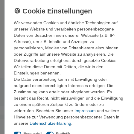
Seiten aus Polyester:
wasser- und reißfest
.
Spiralgebunden.
Wir verwenden Cookies und ähnliche Technologien auf
unserer Website und verarbeiten personenbezogene
Erhältlich in 2 Grössen:
Daten von Besucher:innen unserer Webseite (z.B. IP-
A6: 15 x 10,5 cm - 150 g
Adresse), um z.B. Inhalte und Anzeigen zu
A5: 21 x 15 cm - 210 g
personalisieren, Medien von Drittanbietern einzubinden
oder Zugriffe auf unsere Website zu analysieren. Die
3 Jahre Garantie
Datenverarbeitung erfolgt erst durch gesetzte Cookies.
Wir teilen diese Daten mit Dritten, die wir in den
Einstellungen benennen.
Die Datenverarbeitung kann mit Einwilligung oder
aufgrund eines berechtigten Interesses erfolgen. Die
Technische Daten
Zustimmung kann erteilt oder abgelehnt werden. Es
besteht das Recht, nicht einzuwilligen und die Einwilligung
zu einem späteren Zeitpunkt zu ändern oder zu
widerrufen. Beachten Sie unser
Impressum
und weitere
Hinweise zur Verwendung personenbezogener Daten in
unserer
Daten­schutz­erklärung
.
Noch sind keine Bewertungen vorhanden.
Essenziell
Statistik