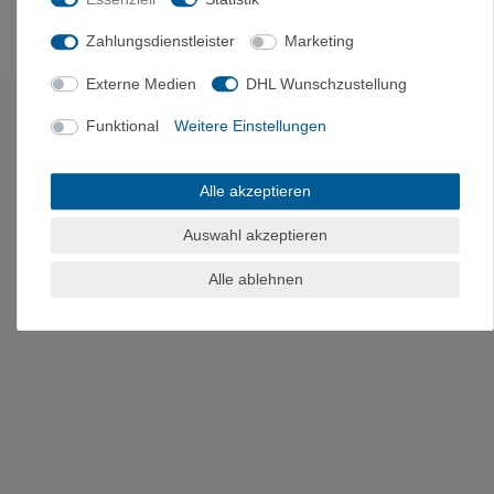
Zahlungsdienstleister
Marketing
Es erfolgt keine Prüfung auf Echtheit der Bewertungen.
Externe Medien
DHL Wunschzustellung
Funktional
Weitere Einstellungen
HERSTELLERINFORMATIONEN
Hersteller: Petzl Distribution, Cidex 105 A, 38920 Crolles,
Frankreich, +49 8847 698880, info.deutschland@petzl.com,
Alle akzeptieren
https://www.petzl.com/DE/de/Sport/Kontakt
Auswahl akzeptieren
Alle ablehnen