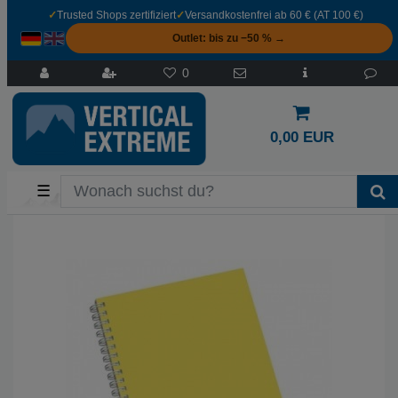
✓
Trusted Shops zertifiziert
✓
Versandkostenfrei ab 60 € (AT 100 €)
Outlet: bis zu −50 % →
0
0,00 EUR
☰