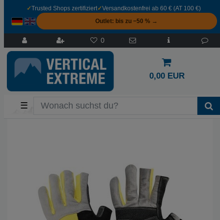
✓
Trusted Shops zertifiziert
✓
Versandkostenfrei ab 60 € (AT 100 €)
Outlet: bis zu −50 % →
0
0,00 EUR
☰