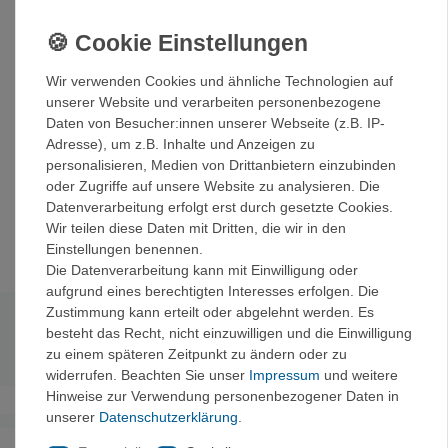
der Hände vor dem Stahlseil.
Gerade bei längeren Touren unverzichtbar! Auch geeignet
zum Schutz der Hände beim Abseilen oder Sichern um
Wir verwenden Cookies und ähnliche Technologien auf
Verbrennungen durch das Seil zu verhindern. Die Kuppen
unserer Website und verarbeiten personenbezogene
von Daumen, Zeige- und Mittelfinger liegen frei und
Daten von Besucher:innen unserer Webseite (z.B. IP-
ermöglichen so ein gutes Feeling beim Klettern.
Adresse), um z.B. Inhalte und Anzeigen zu
Klettverschluss am Handgelenk.
personalisieren, Medien von Drittanbietern einzubinden
oder Zugriffe auf unsere Website zu analysieren. Die
Aus atmungsaktivem Material.
Datenverarbeitung erfolgt erst durch gesetzte Cookies.
Größen:
S - M - L - XL
Wir teilen diese Daten mit Dritten, die wir in den
Einstellungen benennen.
Die Datenverarbeitung kann mit Einwilligung oder
aufgrund eines berechtigten Interesses erfolgen. Die
Zustimmung kann erteilt oder abgelehnt werden. Es
Technische Daten
besteht das Recht, nicht einzuwilligen und die Einwilligung
zu einem späteren Zeitpunkt zu ändern oder zu
widerrufen. Beachten Sie unser
Impressum
und weitere
Hinweise zur Verwendung personenbezogener Daten in
unserer
Daten­schutz­erklärung
.