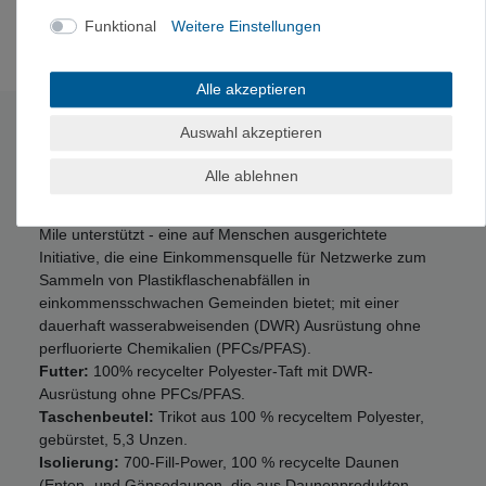
Recyceltes Polyester
Funktional
Weitere Einstellungen
Alle akzeptieren
Technische Daten
Auswahl akzeptieren
Alle ablehnen
H2No® Performance Standard Außenmaterial:
2-lagiges,
3,6 Unzen 75-Denier 100% recyceltes Polyester, das First
Mile unterstützt - eine auf Menschen ausgerichtete
Initiative, die eine Einkommensquelle für Netzwerke zum
Sammeln von Plastikflaschenabfällen in
einkommensschwachen Gemeinden bietet; mit einer
dauerhaft wasserabweisenden (DWR) Ausrüstung ohne
perfluorierte Chemikalien (PFCs/PFAS).
Futter:
100% recycelter Polyester-Taft mit DWR-
Ausrüstung ohne PFCs/PFAS.
Taschenbeutel:
Trikot aus 100 % recyceltem Polyester,
gebürstet, 5,3 Unzen.
Isolierung:
700-Fill-Power, 100 % recycelte Daunen
(Enten- und Gänsedaunen, die aus Daunenprodukten