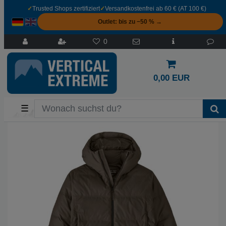
✓
Trusted Shops zertifiziert
✓
Versandkostenfrei ab 60 € (AT 100 €)
Outlet: bis zu −50 % →
0
0,00 EUR
☰