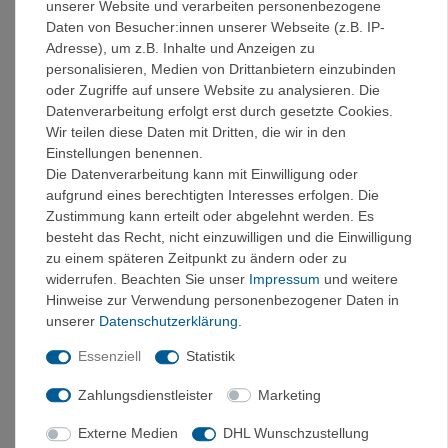
Glacier Parka in einer Fair Trade Certified™ Fabrik
unserer Website und verarbeiten personenbezogene
hergestellt, was faire Arbeitsbedingungen und soziale
Daten von Besucher:innen unserer Webseite (z.B. IP-
Standards garantiert. Zudem sind die verwendeten Stoffe
Adresse), um z.B. Inhalte und Anzeigen zu
bluesign® approved, ein Garant für umweltfreundliche
personalisieren, Medien von Drittanbietern einzubinden
Produktion.
oder Zugriffe auf unsere Website zu analysieren. Die
Datenverarbeitung erfolgt erst durch gesetzte Cookies.
Der Patagonia Men's Jackson Glacier Parka ist die perfekte
Wir teilen diese Daten mit Dritten, die wir in den
Wahl für alle, die Wert auf Funktionalität, Nachhaltigkeit
Einstellungen benennen.
und zeitloses Design legen. Er begleitet Sie zuverlässig
Die Datenverarbeitung kann mit Einwilligung oder
durch die kalte Jahreszeit und bietet Ihnen optimalen
aufgrund eines berechtigten Interesses erfolgen. Die
Schutz bei Wind und Wetter.
Zustimmung kann erteilt oder abgelehnt werden. Es
besteht das Recht, nicht einzuwilligen und die Einwilligung
Details:
zu einem späteren Zeitpunkt zu ändern oder zu
Wasserdichter, winddichter und atmungsaktiver
widerrufen. Beachten Sie unser
Impressum
und weitere
H2No® Performance Standard 2-Lagen-Außenstoff
Hinweise zur Verwendung personenbezogener Daten in
Wärmende Füllung aus 700-Fill-Power 100%
unserer
Daten­schutz­erklärung
.
Recycled Down
Essenziell
Statistik
Verstellbare Kapuze mit Sturm манchetten
Zwei Einschubtaschen mit Trikotfutter
Zahlungsdienstleister
Marketing
Eine innenliegende Reißverschlusstasche
Fair Trade Certified™ hergestellt
Externe Medien
DHL Wunschzustellung
bluesign® approved Materialien