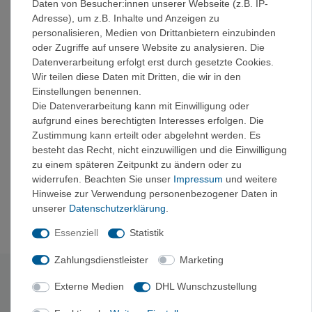
Das Heizelement in den Handschuhen ist so konzipiert,
Daten von Besucher:innen unserer Webseite (z.B. IP-
dass der Heizdraht entlang den Fingern verläuft und
Adresse), um z.B. Inhalte und Anzeigen zu
dadurch die ganze Hand warm gehalten wird. Der Akku ist
personalisieren, Medien von Drittanbietern einzubinden
in speziellen Taschen in den Handschuhen integriert.
oder Zugriffe auf unsere Website zu analysieren. Die
Datenverarbeitung erfolgt erst durch gesetzte Cookies.
Die Wärme lässt sich mit dem außen angebrachten
Wir teilen diese Daten mit Dritten, die wir in den
Druckknopf bequem regulieren.
Einstellungen benennen.
Die Datenverarbeitung kann mit Einwilligung oder
Eigenschaften:
aufgrund eines berechtigten Interesses erfolgen. Die
Flexible Heizdrähte entlang den Fingern
Zustimmung kann erteilt oder abgelehnt werden. Es
besteht das Recht, nicht einzuwilligen und die Einwilligung
3 stufig einstellbare Heizleistung
zu einem späteren Zeitpunkt zu ändern oder zu
widerrufen. Beachten Sie unser
Impressum
und weitere
Druckknopfbetätigung
Hinweise zur Verwendung personenbezogener Daten in
Klein, leicht und kompakt (50x70x10mm)
unserer
Daten­schutz­erklärung
.
Essenziell
Statistik
Zahlungsdienstleister
Marketing
Technische Daten
Externe Medien
DHL Wunschzustellung