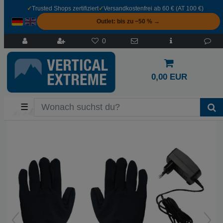
✓
Trusted Shops zertifiziert
✓
Versandkostenfrei ab 60 € (AT 100 €)
Outlet: bis zu −50 % →
0
0,00 EUR
☰