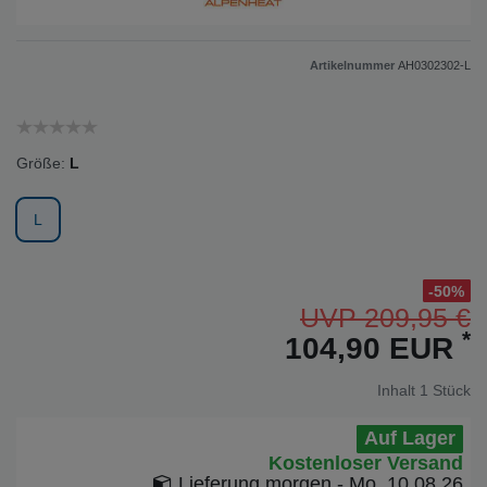
Artikelnummer
AH0302302-L
Größe:
L
L
-50%
UVP 209,95 €
*
104,90 EUR
Inhalt
1
Stück
Auf Lager
Kostenloser Versand
Lieferung
morgen - Mo. 10.08.26