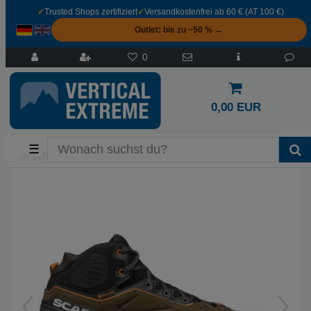
✓
Trusted Shops zertifiziert
✓
Versandkostenfrei ab 60 € (AT 100 €)
Outlet: bis zu −50 % →
0
0,00 EUR
☰