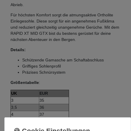
Abrieb.
Für höchsten Komfort sorgt die atmungsaktive Ortholite
Einlegesohle. Diese sorgt für ein angenehmes Fußklima
und reduziert gleichzeitig unangenehme Gerüche. Mit dem
RAPID XT MID GTX bist du bestens gerüstet für deine
nächsten Abenteuer in den Bergen.
Details:
Schützende Gamasche am Schaftabschluss
Griffiges Sohlenprofil
Präzises Schnürsystem
Größentabelle
:
UK
EUR
3
35
3,5
36
4
37
4,5
37,5
5
38