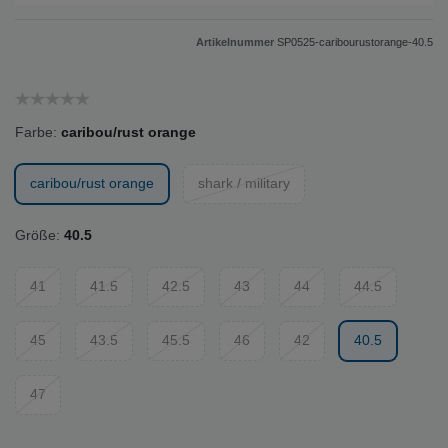
Artikelnummer
SP0525-caribourustorange-40.5
Farbe:
caribou/rust orange
caribou/rust orange
shark / military
Größe:
40.5
41
41.5
42.5
43
44
44.5
45
43.5
45.5
46
42
40.5
47