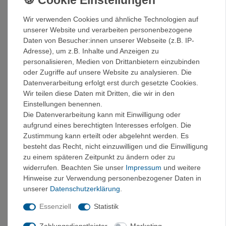
5,5
38,5
Wir verwenden Cookies und ähnliche Technologien auf
6
39
unserer Website und verarbeiten personenbezogene
6,5
40
Daten von Besucher:innen unserer Webseite (z.B. IP-
7
41
Adresse), um z.B. Inhalte und Anzeigen zu
7,5
41,5
personalisieren, Medien von Drittanbietern einzubinden
8
42
oder Zugriffe auf unsere Website zu analysieren. Die
8,5
42,5
Datenverarbeitung erfolgt erst durch gesetzte Cookies.
9
43
Wir teilen diese Daten mit Dritten, die wir in den
Einstellungen benennen.
9,5
44
Die Datenverarbeitung kann mit Einwilligung oder
10
45
aufgrund eines berechtigten Interesses erfolgen. Die
10,5
45,5
Zustimmung kann erteilt oder abgelehnt werden. Es
11
46
besteht das Recht, nicht einzuwilligen und die Einwilligung
11,5
46,5
zu einem späteren Zeitpunkt zu ändern oder zu
12
47
widerrufen. Beachten Sie unser
Impressum
und weitere
OBERMATERIAL
Hinweise zur Verwendung personenbezogener Daten in
Das Obermaterials aus Leder ist dank des umlaufenden
unserer
Daten­schutz­erklärung
.
TPU-Bands und der Zehenkappe aus Gummi abriebfest.
Essenziell
Statistik
Die Gesamtkonstruktion zeichnet sich durch eine gute
Balance zwischen Schutz, Komfort und geringem Gewicht
Zahlungsdienstleister
Marketing