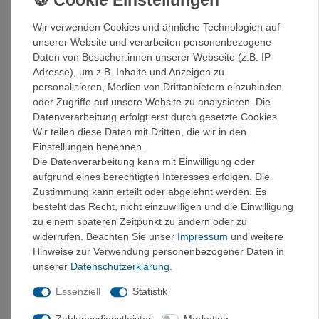
5,5
38,5
Wir verwenden Cookies und ähnliche Technologien auf
6
39
unserer Website und verarbeiten personenbezogene
6,5
40
Daten von Besucher:innen unserer Webseite (z.B. IP-
7
41
Adresse), um z.B. Inhalte und Anzeigen zu
7,5
41,5
personalisieren, Medien von Drittanbietern einzubinden
8
42
oder Zugriffe auf unsere Website zu analysieren. Die
8,5
42,5
Datenverarbeitung erfolgt erst durch gesetzte Cookies.
9
43
Wir teilen diese Daten mit Dritten, die wir in den
Einstellungen benennen.
9,5
44
Die Datenverarbeitung kann mit Einwilligung oder
10
45
aufgrund eines berechtigten Interesses erfolgen. Die
10,5
45,5
Zustimmung kann erteilt oder abgelehnt werden. Es
11
46
besteht das Recht, nicht einzuwilligen und die Einwilligung
11,5
46,5
zu einem späteren Zeitpunkt zu ändern oder zu
12
47
widerrufen. Beachten Sie unser
Impressum
und weitere
OBERMATERIAL
Hinweise zur Verwendung personenbezogener Daten in
Das Obermaterials aus Leder ist dank des umlaufenden
unserer
Daten­schutz­erklärung
.
TPU-Bands und der Zehenkappe aus Gummi abriebfest.
Essenziell
Statistik
Die Gesamtkonstruktion zeichnet sich durch eine gute
Balance zwischen Schutz, Komfort und geringem Gewicht
Zahlungsdienstleister
Marketing