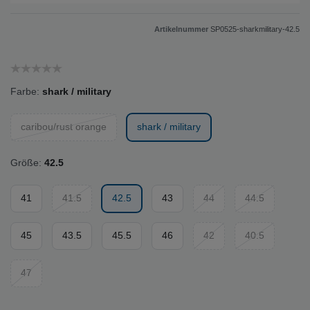
Artikelnummer
SP0525-sharkmilitary-42.5
Farbe:
shark / military
caribou/rust orange
shark / military
Größe:
42.5
41
41.5
42.5
43
44
44.5
45
43.5
45.5
46
42
40.5
47