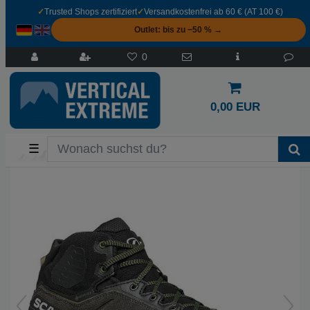
✓
Trusted Shops zertifiziert
✓
Versandkostenfrei ab 60 € (AT 100 €)
Outlet: bis zu −50 % →
0
0,00 EUR
☰