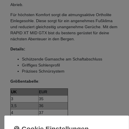
Abrieb.
Für höchsten Komfort sorgt die atmungsaktive Ortholite
Einlegesohle. Diese sorgt für ein angenehmes Fußklima
und reduziert gleichzeitig unangenehme Gerüche. Mit dem
RAPID XT MID GTX bist du bestens gerüstet für deine
nächsten Abenteuer in den Bergen.
Details:
Schützende Gamasche am Schaftabschluss
Griffiges Sohlenprofil
Präzises Schnürsystem
Größentabelle
:
UK
EUR
3
35
3,5
36
4
37
4,5
37,5
5
38