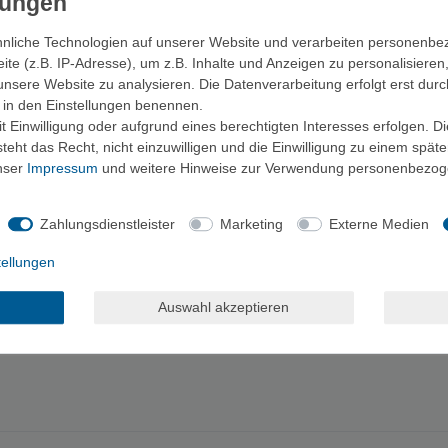
Rigging-Arbeiten konzipiert. Das geschlossene Design macht sie zu ein
nliche Technologien auf unserer Website und verarbeiten personenb
e (z.B. IP-Adresse), um z.B. Inhalte und Anzeigen zu personalisieren
 bei gleichzeitig niedrigem Dehnungsverhalten. Das bedeutet: minimale 
unsere Website zu analysieren. Die Datenverarbeitung erfolgt erst durc
ir in den Einstellungen benennen.
 Einwilligung oder aufgrund eines berechtigten Interesses erfolgen. D
 ermöglicht dir schnelle Identifikation während des Einsatzes – ein 
eht das Recht, nicht einzuwilligen und die Einwilligung zu einem spät
unser
Impressum
und weitere Hinweise zur Verwendung personenbezog
Zahlungsdienstleister
Marketing
Externe Medien
gging
 Dehnungsgrad
tellungen
entifikation
Auswahl akzeptieren