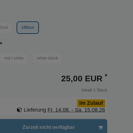
20cm
180cm
ue
red / white
white-black
*
25,00 EUR
Inhalt
1
Stück
Im Zulauf
Lieferung
Fr. 14.08. - Sa. 15.08.26
Zurzeit nicht verfügbar