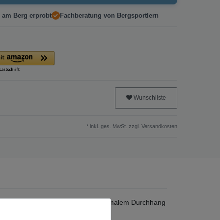
 am Berg erprobt
Fachberatung von Bergsportlern
Wunschliste
* inkl. ges. MwSt. zzgl.
Versandkosten
ierst du maximale Festigkeit mit minimalem Durchhang