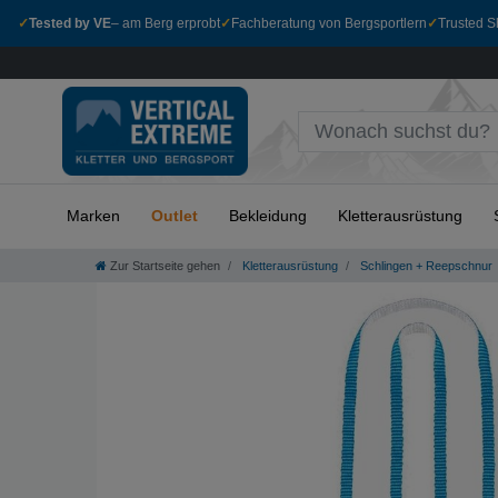
✓
Tested by VE
– am Berg erprobt
✓
Fachberatung von Bergsportlern
✓
Trusted Sh
Marken
Outlet
Bekleidung
Kletterausrüstung
Zur Startseite gehen
Kletterausrüstung
Schlingen + Reepschnur