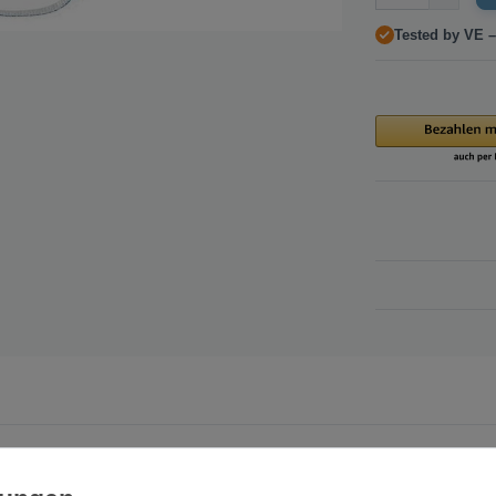
Tested by VE –
für schnelle Anker und Rigging-Aufbauten. Mit Dyneema-Material kombin