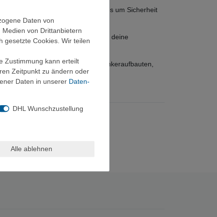
er verlässlichen Komponente, wenn es um Sicherheit
ezogene Daten von
, Medien von Drittanbietern
Elastizität, maximale Kontrolle über deine
h gesetzte Cookies. Wir teilen
ie Zustimmung kann erteilt
praktisches Feature bei komplexen Ankeraufbauten,
eren Zeitpunkt zu ändern oder
ener Daten in unserer
Daten­
DHL Wunschzustellung
Alle ablehnen