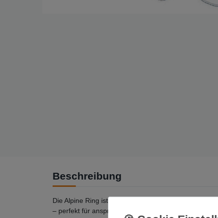
Beschreibung
Die Alpine Ring ist deine leichte Universalschlinge 
– perfekt für anspruchsvolle Mehrseillängen.