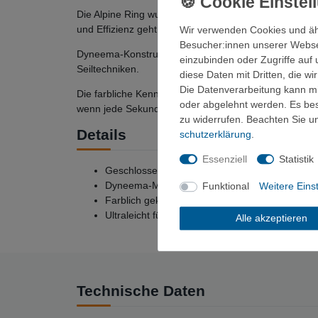
Die Alpine Ring wurde speziell für Ankeraufbau und 
und Effizienz geht.
Wir verwenden Cookies und äh
Besucher:innen unserer Webseit
Dyneema-Konstruktion bringt dir hohe Bruchfestigkeit
einzubinden oder Zugriffe auf 
Seiltechniken.
diese Daten mit Dritten, die w
Die Datenverarbeitung kann mit
Die farbliche Kennzeichnung der verschiedenen Längen
oder abgelehnt werden. Es best
wenn jede Sekunde zählt.
zu widerrufen. Beachten Sie 
Details
schutz­erklärung
.
Essenziell
Statistik
Geschlossene Schlinge für Ankeraufbau und Ri
Dyneema-Material: hohe Festigkeit, niedriger
Funktional
Weitere Eins
Farblich gekennzeichnete Längen für schnelle Id
Ultraleicht für optimales Gewichtsmanagement
Alle akzeptieren
Technische Daten