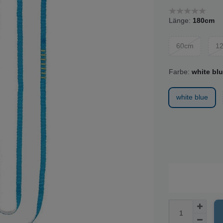
Länge:
180cm
60cm
1
Farbe:
white bl
white blue