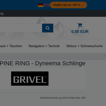
Outlet: bis zu −50 % →
log
0,00 EUR
ack + Taschen
Navigation + Technik
Skitour + Schneeschuhe
LPINE RING - Dyneema Schlinge
Artikelnummer
gv1019-white-blue-180