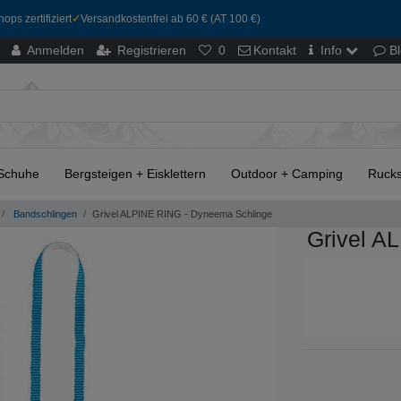
ops zertifiziert
✓
Versandkostenfrei ab 60 € (AT 100 €)
Anmelden
Registrieren
0
Kontakt
Info
B
Schuhe
Bergsteigen + Eisklettern
Outdoor + Camping
Rucks
Bandschlingen
Grivel ALPINE RING - Dyneema Schlinge
Grivel A