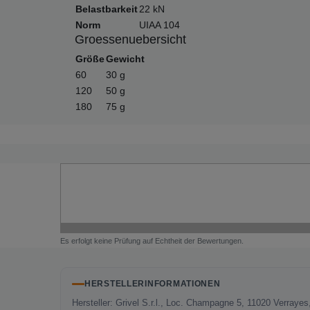
Belastbarkeit
22 kN
Norm
UIAA 104
Groessenuebersicht
Größe
Gewicht
60
30 g
120
50 g
180
75 g
Es erfolgt keine Prüfung auf Echtheit der Bewertungen.
HERSTELLERINFORMATIONEN
Hersteller: Grivel S.r.l., Loc. Champagne 5, 11020 Verrayes,