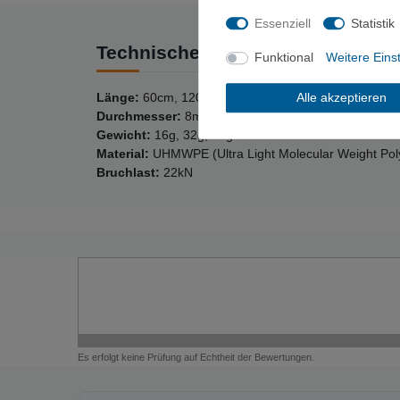
Essenziell
Statistik
Technische Daten
Funktional
Weitere Eins
Länge:
60cm, 120cm, 180cm
Alle akzeptieren
Durchmesser:
8mm
Gewicht:
16g, 32g, 48g
Material:
UHMWPE (Ultra Light Molecular Weight Pol
Bruchlast:
22kN
Es erfolgt keine Prüfung auf Echtheit der Bewertungen.