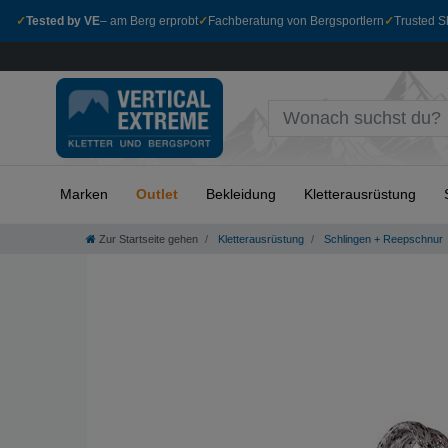
✓
Tested by VE
– am Berg erprobt
✓
Fachberatung von Bergsportlern
✓
Trusted Sh
Marken
Outlet
Bekleidung
Kletterausrüstung
Zur Startseite gehen
Kletterausrüstung
Schlingen + Reepschnur