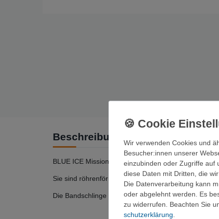
Beschreibung
Wir verwenden Cookies und äh
Besucher:innen unserer Webseit
BLUE ICE Mission Light!
einzubinden oder Zugriffe auf 
diese Daten mit Dritten, die w
Sie sind röhrenförmig, flexibel, einfach zu handhaben
Die Datenverarbeitung kann mit
oder abgelehnt werden. Es best
Die Bandschlinge der Profis!
zu widerrufen. Beachten Sie 
schutz­erklärung
.