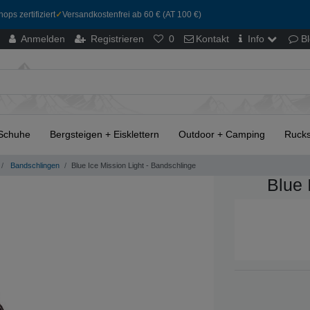
ops zertifiziert
✓
Versandkostenfrei ab 60 € (AT 100 €)
Anmelden
Registrieren
0
Kontakt
Info
B
Schuhe
Bergsteigen + Eisklettern
Outdoor + Camping
Rucks
Bandschlingen
Blue Ice Mission Light - Bandschlinge
Blue 