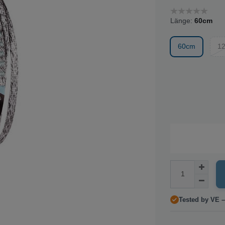
Länge:
60cm
60cm
1
Tested by VE –