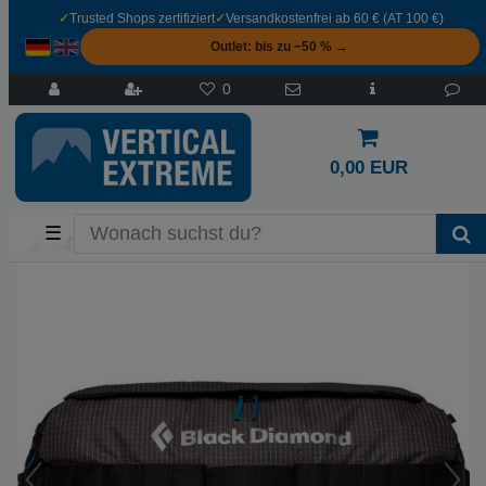
✓
Trusted Shops zertifiziert
✓
Versandkostenfrei ab 60 € (AT 100 €)
Outlet: bis zu −50 % →
0
0,00 EUR
☰