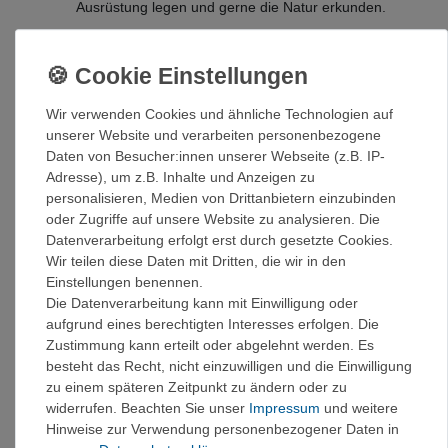
Ausrüstung legen und gerne die Natur erkunden.
Warum Black Diamond Stonehauler 120L?
Maximale Robustheit: Dank der hochwertigen
Materialien und der durchdachten Konstruktion ist
Wir verwenden Cookies und ähnliche Technologien auf
der Stonehauler 120L extrem langlebig und
unserer Website und verarbeiten personenbezogene
widerstandsfähig.
Daten von Besucher:innen unserer Webseite (z.B. IP-
Vielseitige Einsatzmöglichkeiten: Ob als
Adresse), um z.B. Inhalte und Anzeigen zu
Klettertasche, Trekkingrucksack oder Reisetasche –
personalisieren, Medien von Drittanbietern einzubinden
der Stonehauler 120L ist vielseitig einsetzbar.
oder Zugriffe auf unsere Website zu analysieren. Die
Nachhaltigkeit: Hergestellt aus 100 % recycelten
Datenverarbeitung erfolgt erst durch gesetzte Cookies.
Materialien und einem umweltfreundlichen
Wir teilen diese Daten mit Dritten, die wir in den
Färbeverfahren.
Einstellungen benennen.
Komfort und Funktionalität: Das durchdachte Design
Die Datenverarbeitung kann mit Einwilligung oder
und die zahlreichen Features machen den
aufgrund eines berechtigten Interesses erfolgen. Die
Stonehauler 120L zu einem komfortablen und
Zustimmung kann erteilt oder abgelehnt werden. Es
praktischen Begleiter.
besteht das Recht, nicht einzuwilligen und die Einwilligung
Details:
zu einem späteren Zeitpunkt zu ändern oder zu
widerrufen. Beachten Sie unser
Impressum
und weitere
100 % recyceltes SuperGrid-Material mit Blue Sign-
Hinweise zur Verwendung personenbezogener Daten in
zertifiziertem Färbeverfahren – 900d x 2400d 100 %