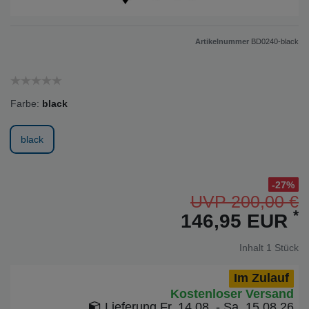
Artikelnummer
BD0240-black
Farbe:
black
black
-27%
UVP 200,00 €
*
146,95 EUR
Inhalt
1
Stück
Im Zulauf
Kostenloser Versand
Lieferung
Fr. 14.08. - Sa. 15.08.26