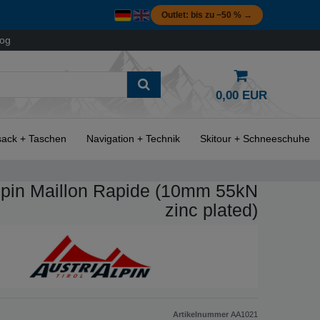
Outlet: bis zu −50 % →
log
0,00 EUR
ack + Taschen
Navigation + Technik
Skitour + Schneeschuhe
lpin Maillon Rapide (10mm 55kN
zinc plated)
Artikelnummer
AA1021