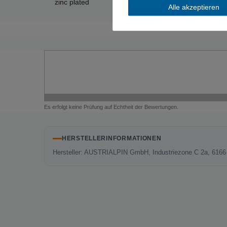
zinc plated
Alle akzeptieren
Es erfolgt keine Prüfung auf Echtheit der Bewertungen.
HERSTELLERINFORMATIONEN
Hersteller: AUSTRIALPIN GmbH, Industriezone C 2a, 6166 F