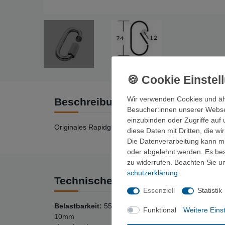
Wir verwenden Cookies und äh
Beschreibung
Besucher:innen unserer Webseit
einzubinden oder Zugriffe auf 
Originales Rapidglied.
diese Daten mit Dritten, die w
Die Datenverarbeitung kann mit
oder abgelehnt werden. Es best
zu widerrufen. Beachten Sie 
schutz­erklärung
.
Technische Daten
Essenziell
Statistik
Belastbarkeit:
55kN.
Funktional
Weitere Eins
10mm