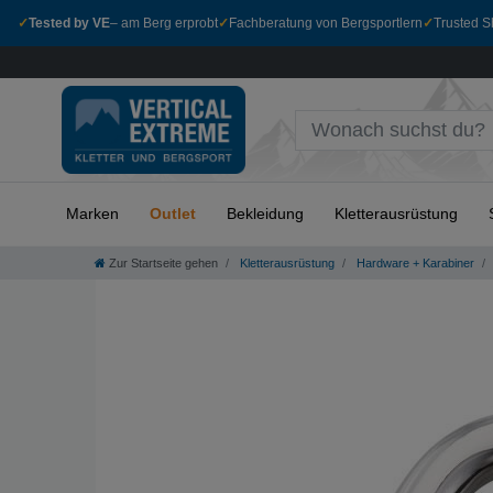
✓
Tested by VE
– am Berg erprobt
✓
Fachberatung von Bergsportlern
✓
Trusted Sh
Marken
Outlet
Bekleidung
Kletterausrüstung
Zur Startseite gehen
Kletterausrüstung
Hardware + Karabiner