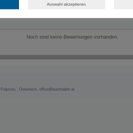
Auswahl akzeptieren
Noch sind keine Bewertungen vorhanden.
ulpmes , Österreich, office@austrialpin.at