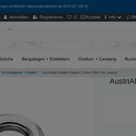
ops zertifiziert
✓
Versandkostenfrei ab 60 € (AT 100 €)
Anmelden
Registrieren
0
Kontakt
Info
B
Schuhe
Bergsteigen + Eisklettern
Outdoor + Camping
Rucks
Schraubglieder + Maillon
AustriAlpin Maillon Rapide (10mm 55kN zinc plated)
AustriA